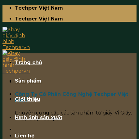
Skip
Techper Việt Nam
to
Techper Việt Nam
content
Trang chủ
Sản phẩm
Công Ty Cổ Phần Công Nghệ Techper Việt
Giới thiệu
Nam
Chuyên cung cấp các sản phẩm từ giấy, Vỉ Giấy,
Hình ảnh sản xuất
Khay Giấy Techper
Liên hệ