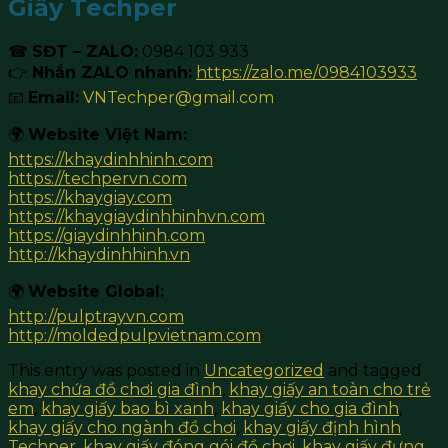
Giấy Techper
☎
SĐT – ZALO:
0984 103 933
👉
Nhắn ZALO nhanh:
https://zalo.me/0984103933
📧
Email:
VNTechper@gmail.com
🌍
Website Việt Nam:
https://khaydinhhinh.com
https://techpervn.com
https://khaygiay.com
https://khaygiaydinhhinhvn.com
https://giaydinhhinh.com
http://khaydinhhinh.vn
🌍
Website Global:
http://pulptrayvn.com
http://moldedpulpvietnam.com
This entry was posted in
Uncategorized
and tagged
khay chứa đồ chơi gia đình
,
khay giấy an toàn cho trẻ
em
,
khay giấy bao bì xanh
,
khay giấy cho gia đình
,
khay giấy cho ngành đồ chơi
,
khay giấy định hình
Techper
,
khay giấy đóng gói đồ chơi
,
khay giấy đựng