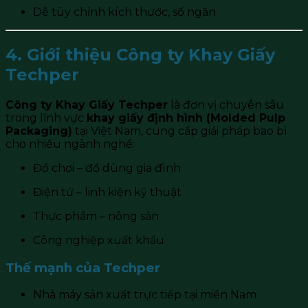
Dễ tùy chỉnh kích thước, số ngăn
4. Giới thiệu Công ty Khay Giấy
Techper
Công ty Khay Giấy Techper
là đơn vị chuyên sâu
trong lĩnh vực
khay giấy định hình (Molded Pulp
Packaging)
tại Việt Nam, cung cấp giải pháp bao bì
cho nhiều ngành nghề:
Đồ chơi – đồ dùng gia đình
Điện tử – linh kiện kỹ thuật
Thực phẩm – nông sản
Công nghiệp xuất khẩu
Thế mạnh của Techper
Nhà máy sản xuất trực tiếp tại miền Nam