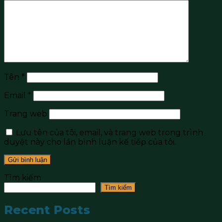
Tên
*
Email
*
Trang web
Lưu tên của tôi, email, và trang web trong trình
duyệt này cho lần bình luận kế tiếp của tôi.
Tìm kiếm
Tìm kiếm
Recent Posts