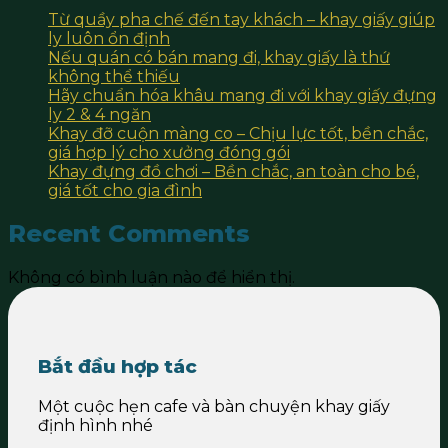
Từ quầy pha chế đến tay khách – khay giấy giúp
ly luôn ổn định
Nếu quán có bán mang đi, khay giấy là thứ
không thể thiếu
Hãy chuẩn hóa khâu mang đi với khay giấy đựng
ly 2 & 4 ngăn
Khay đỡ cuộn màng co – Chịu lực tốt, bền chắc,
giá hợp lý cho xưởng đóng gói
Khay đựng đồ chơi – Bền chắc, an toàn cho bé,
giá tốt cho gia đình
Recent Comments
Không có bình luận nào để hiển thị.
Bắt đầu hợp tác
Một cuộc hẹn cafe và bàn chuyện khay giấy
định hình nhé