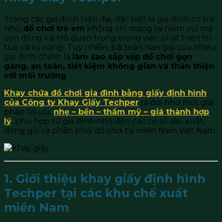
Trong các gia đình hiện đại, đặc biệt là gia đình có trẻ
nhỏ,
đồ chơi trẻ em
không chỉ mang lại niềm vui mà
còn đóng vai trò quan trọng trong việc phát triển trí
tuệ và kỹ năng. Tuy nhiên, bài toán nan giải của nhiều
gia đình chính là
làm sao sắp xếp đồ chơi gọn
gàng, an toàn, tiết kiệm không gian và thân thiện
với môi trường
.
Khay chứa đồ chơi gia đình bằng giấy định hình
của Công ty Khay Giấy Techper
ra đời như một giải
pháp tối ưu:
nhẹ – bền – thẩm mỹ – giá thành hợp
lý
, phù hợp từ gia đình nhỏ đến các cơ sở sản xuất,
đóng gói và phân phối đồ chơi tại miền Nam Việt Nam.
1. Giới thiệu khay giấy định hình
Techper tại các khu chế xuất
miền Nam