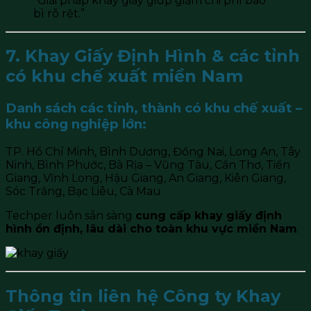
“Giải pháp khay giấy giúp giảm chi phí bao
bì rõ rệt.”
7. Khay Giấy Định Hình & các tỉnh
có khu chế xuất miền Nam
Danh sách các tỉnh, thành có khu chế xuất –
khu công nghiệp lớn:
TP. Hồ Chí Minh, Bình Dương, Đồng Nai, Long An, Tây
Ninh, Bình Phước, Bà Rịa – Vũng Tàu, Cần Thơ, Tiền
Giang, Vĩnh Long, Hậu Giang, An Giang, Kiên Giang,
Sóc Trăng, Bạc Liêu, Cà Mau
Techper luôn sẵn sàng
cung cấp khay giấy định
hình ổn định, lâu dài cho toàn khu vực miền Nam
.
Thông tin liên hệ Công ty Khay