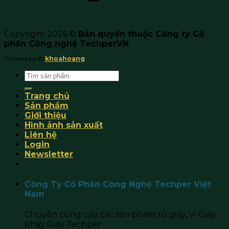
Copyright 2026 ©
Bản quyền thuộc Công ty Cổ
phần Công nghệ TechperVN
Created by ©
khoahoang
Search
for:
Trang chủ
Sản phẩm
Giới thiệu
Hình ảnh sản xuất
Liên hệ
Login
Newsletter
Công Ty Cổ Phần Công Nghệ Techper Việt
Nam
Chuyên cung cấp các sản phẩm từ giấy, Vỉ Giấy,
Khay Giấy Techper