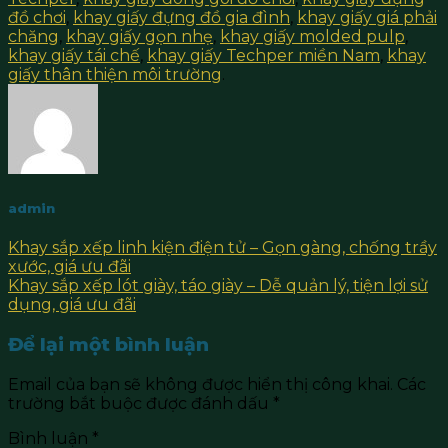
đồ chơi
,
khay giấy đựng đồ gia đình
,
khay giấy giá phải
chăng
,
khay giấy gọn nhẹ
,
khay giấy molded pulp
,
khay giấy tái chế
,
khay giấy Techper miền Nam
,
khay
giấy thân thiện môi trường
.
admin
Khay sắp xếp linh kiện điện tử – Gọn gàng, chống trầy
xước, giá ưu đãi
Khay sắp xếp lót giày, táo giày – Dễ quản lý, tiện lợi sử
dụng, giá ưu đãi
Để lại một bình luận
Email của bạn sẽ không được hiển thị công khai.
Các
trường bắt buộc được đánh dấu
*
Bình luận
*