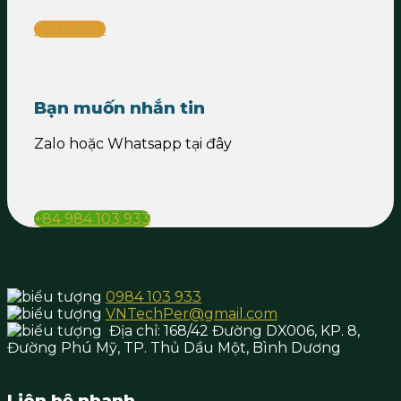
Gửi e-mail
Bạn muốn nhắn tin
Zalo hoặc Whatsapp tại đây
+84 984 103 933
0984 103 933
VNTechPer@gmail.com
Địa chỉ:
168/42 Đường DX006, KP. 8,
Đường Phú Mỹ, TP. Thủ Dầu Một,
Bình Dương
Liên hệ nhanh