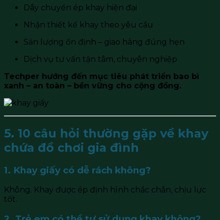
Dây chuyền ép khay hiện đại
Nhận thiết kế khay theo yêu cầu
Sản lượng ổn định – giao hàng đúng hẹn
Dịch vụ tư vấn tận tâm, chuyên nghiệp
Techper hướng đến mục tiêu phát triển bao bì
xanh – an toàn – bền vững cho cộng đồng.
5. 10 câu hỏi thường gặp về khay
chứa đồ chơi gia đình
1. Khay giấy có dễ rách không?
Không. Khay được ép định hình chắc chắn, chịu lực
tốt.
2. Trẻ em có thể tự sử dụng khay không?