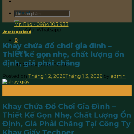
Search
Liên hệ
for:
Mr. Bảo - 0984 103 933
Tel, Zalo, Whatsapp
Uncategorized
0
Khay chứa đồ chơi gia đình –
Cart
Thiết kế gọn nhẹ, chất lượng ổn
định, giá phải chăng
No products in the cart.
Posted on
Tháng 1 2, 2026
Tháng 1 3, 2026
by
admin
02
Th1
Khay Chứa Đồ Chơi Gia Đình –
Thiết Kế Gọn Nhẹ, Chất Lượng Ổn
Định, Giá Phải Chăng Tại Công Ty
Khay Giấy Techper