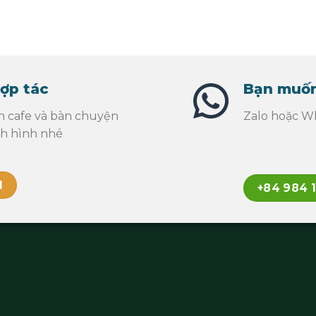
ợp tác
Bạn muốn
n cafe và bàn chuyện
Zalo hoặc Wh
nh hình nhé
l
+84 984 