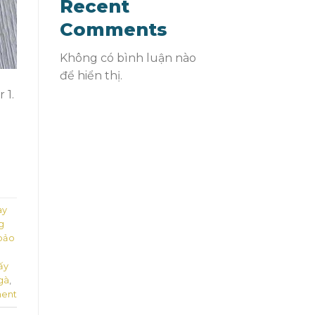
Recent
Comments
Không có bình luận nào
để hiển thị.
 1.
ay
g
 bảo
ấy
gà
,
ent