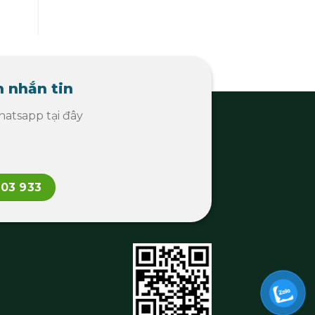
 nhắn tin
atsapp tại đây
103 933