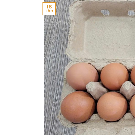
18
Th8