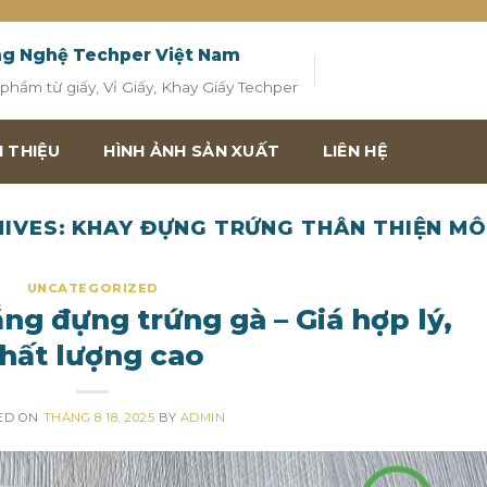
ng Nghệ Techper Việt Nam
hẩm từ giấy, Vỉ Giấy, Khay Giấy Techper
I THIỆU
HÌNH ẢNH SẢN XUẤT
LIÊN HỆ
HIVES:
KHAY ĐỰNG TRỨNG THÂN THIỆN MÔ
UNCATEGORIZED
g đựng trứng gà – Giá hợp lý,
hất lượng cao
ED ON
THÁNG 8 18, 2025
BY
ADMIN