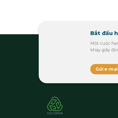
Bắt đầu h
Một cuộc hẹ
khay giấy đị
Gửi e-mai