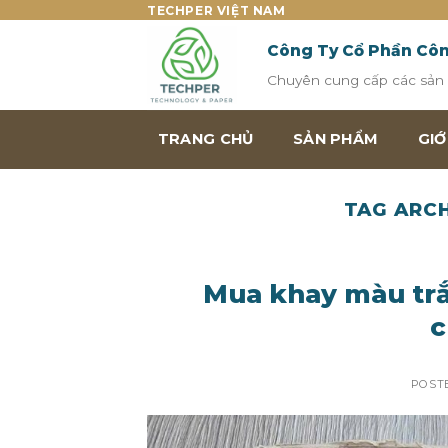
Skip
TECHPER VIỆT NAM
to
Công Ty Cổ Phần Cô
content
Chuyên cung cấp các sản p
TRANG CHỦ
SẢN PHẨM
GIỚ
TAG ARC
Mua khay màu trắn
c
POST