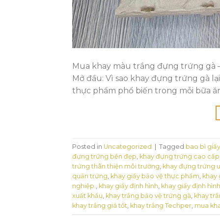
Mua khay màu trắng đựng trứng gà – G
Mở đầu: Vì sao khay đựng trứng gà lạ
thực phẩm phổ biến trong mỗi bữa ăn 
Posted in
Uncategorized
|
Tagged
bao bì giấ
đựng trứng bền đẹp
,
khay đựng trứng cao cấp
trứng thân thiện môi trường
,
khay đựng trứng u
quản trứng
,
khay giấy bảo vệ thực phẩm
,
khay 
nghiệp.
,
khay giấy định hình
,
khay giấy định hìn
xuất khẩu
,
khay trắng bảo vệ trứng gà
,
khay trắ
khay trắng giá tốt
,
khay trắng Techper
,
mua kha