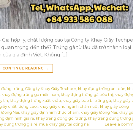
iá hợp lý, chất lượng cao tại Công ty Khay Giấy Techper
i quan trọng đến thế? Trứng gà từ lâu đã trở thành loại
của gia đình Việt. Không […]
CONTINUE READING
→
y đựng trứng
,
Công ty Khay Giấy Techper
,
khay đựng trứng an toàn
,
kh
,
khay đựng trứng gà miền nam
,
khay đựng trứng gà siêu thị
,
khay đựn
y tín
,
khay đựng trứng xuất khẩu
,
khay giấy bao bì trứng gà
,
khay giấy
giấy chất lượng cao.
,
khay giấy cho ngành chăn nuôi
,
khay giấy công
h Đồng Nai
,
khay giấy định hình thực phẩm
,
khay giấy Đồng Nai
,
khay gi
ng định hình giá rẻ
,
khay trắng đóng gói trứng
,
khay trắng đựng trứng 
y đựng trứng giá rẻ
,
mua khay giấy tại đồng nai
Leave a comm