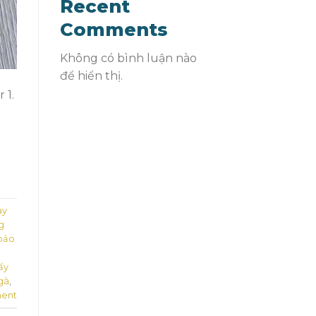
Recent
Comments
Không có bình luận nào
để hiển thị.
 1.
ay
g
 bảo
ấy
gà
,
ent