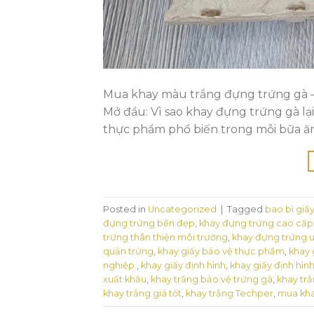
Mua khay màu trắng đựng trứng gà – G
Mở đầu: Vì sao khay đựng trứng gà lạ
thực phẩm phổ biến trong mỗi bữa ăn 
Posted in
Uncategorized
|
Tagged
bao bì giấ
đựng trứng bền đẹp
,
khay đựng trứng cao cấp
trứng thân thiện môi trường
,
khay đựng trứng u
quản trứng
,
khay giấy bảo vệ thực phẩm
,
khay 
nghiệp.
,
khay giấy định hình
,
khay giấy định hìn
xuất khẩu
,
khay trắng bảo vệ trứng gà
,
khay trắ
khay trắng giá tốt
,
khay trắng Techper
,
mua kha