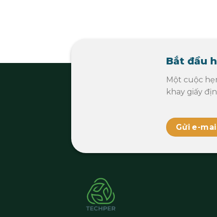
Bắt đầu h
Một cuộc hẹ
khay giấy đị
Gửi e-mai