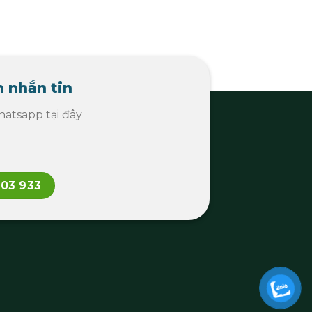
 nhắn tin
atsapp tại đây
103 933