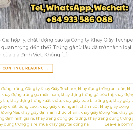
iá hợp lý, chất lượng cao tại Công ty Khay Giấy Techper
i quan trọng đến thế? Trứng gà từ lâu đã trở thành loại
của gia đình Việt. Không […]
CONTINUE READING
→
y đựng trứng
,
Công ty Khay Giấy Techper
,
khay đựng trứng an toàn
,
kh
,
khay đựng trứng gà miền nam
,
khay đựng trứng gà siêu thị
,
khay đựn
y tín
,
khay đựng trứng xuất khẩu
,
khay giấy bao bì trứng gà
,
khay giấy
giấy chất lượng cao.
,
khay giấy cho ngành chăn nuôi
,
khay giấy công
h Đồng Nai
,
khay giấy định hình thực phẩm
,
khay giấy Đồng Nai
,
khay gi
ng định hình giá rẻ
,
khay trắng đóng gói trứng
,
khay trắng đựng trứng 
y đựng trứng giá rẻ
,
mua khay giấy tại đồng nai
Leave a comm