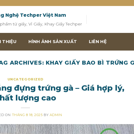
ng Nghệ Techper Việt Nam
hẩm từ giấy, Vỉ Giấy, Khay Giấy Techper
I THIỆU
HÌNH ẢNH SẢN XUẤT
LIÊN HỆ
AG ARCHIVES:
KHAY GIẤY BAO BÌ TRỨNG 
UNCATEGORIZED
g đựng trứng gà – Giá hợp lý,
hất lượng cao
ED ON
THÁNG 8 18, 2025
BY
ADMIN