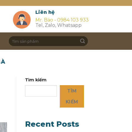
Liên hệ
Mr. Bảo - 0984 103 933
Tel, Zalo, Whatsapp
Search
for:
GÀ
Tìm kiếm
TÌM
KIẾM
Recent Posts