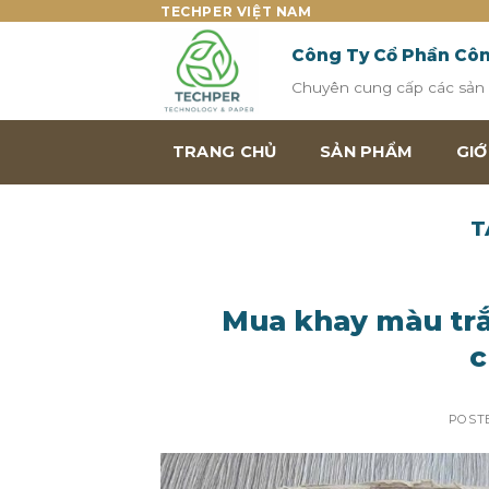
Skip
TECHPER VIỆT NAM
to
Công Ty Cổ Phần Cô
content
Chuyên cung cấp các sản p
TRANG CHỦ
SẢN PHẨM
GIỚ
T
Mua khay màu trắn
c
POST