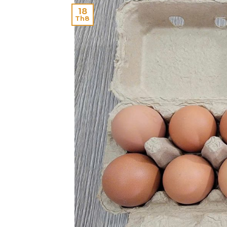
18
Th8