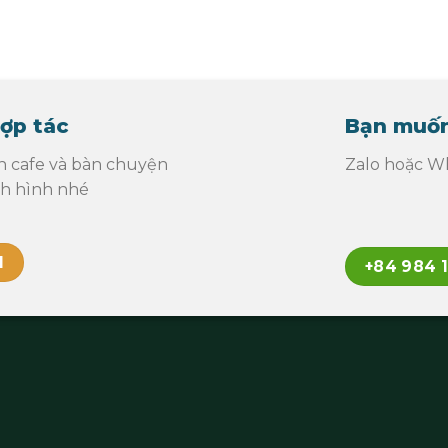
ợp tác
Bạn muốn
n cafe và bàn chuyện
Zalo hoặc Wh
nh hình nhé
l
+84 984 