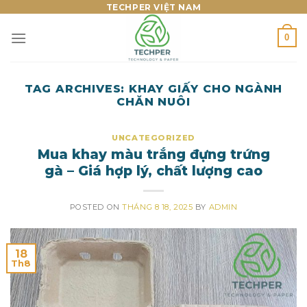
Skip
TECHPER VIỆT NAM
to
0
content
TAG ARCHIVES:
KHAY GIẤY CHO NGÀNH
CHĂN NUÔI
UNCATEGORIZED
Mua khay màu trắng đựng trứng
gà – Giá hợp lý, chất lượng cao
POSTED ON
THÁNG 8 18, 2025
BY
ADMIN
18
Th8