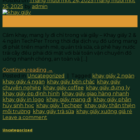
Posted on
Tháng mười một 24, 2025
Tháng mười một
25, 2025
by
admin
24
Th11
Cầm khay, mang ly đi chỉ trong vài giây – Khay giấy 2 &
4 ngăn TechPer Trong thời đại dịch vụ đồ uống mang
đi phát triển mạnh mẽ, quán trà sữa, cà phê hay nước
trái cây đều phải đối mặt với bài toán vận chuyển đồ
uống nhanh chóng, an toàn và […]
Continue reading
→
Posted in
Uncategorized
|
Tagged
khay giấy 2 ngăn
,
khay giấy 4 ngăn
,
khay giấy bền chắc
,
khay giấy
chuyên nghiệp
,
khay giấy coffee
,
khay giấy đựng ly
,
khay giấy ép định hình
,
khay giấy giao hàng nhanh
,
khay giấy in logo
,
khay giấy mang đi
,
khay giấy phân
hủy sinh học
,
khay giấy Techper
,
khay giấy thân thiện
môi trường
,
khay giấy trà sữa
,
khay giấy xưởng giá rẻ
Leave a comment
Uncategorized