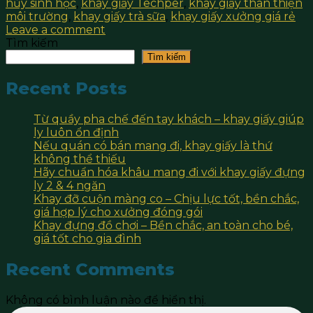
hủy sinh học
,
khay giấy Techper
,
khay giấy thân thiện
môi trường
,
khay giấy trà sữa
,
khay giấy xưởng giá rẻ
Leave a comment
Tìm kiếm
Tìm kiếm
Recent Posts
Từ quầy pha chế đến tay khách – khay giấy giúp
ly luôn ổn định
Nếu quán có bán mang đi, khay giấy là thứ
không thể thiếu
Hãy chuẩn hóa khâu mang đi với khay giấy đựng
ly 2 & 4 ngăn
Khay đỡ cuộn màng co – Chịu lực tốt, bền chắc,
giá hợp lý cho xưởng đóng gói
Khay đựng đồ chơi – Bền chắc, an toàn cho bé,
giá tốt cho gia đình
Recent Comments
Không có bình luận nào để hiển thị.