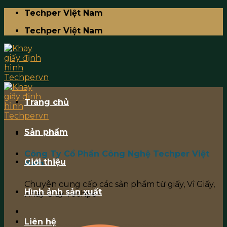
Skip
Techper Việt Nam
to
Techper Việt Nam
content
Trang chủ
Sản phẩm
Công Ty Cổ Phần Công Nghệ Techper Việt
Giới thiệu
Nam
Chuyên cung cấp các sản phẩm từ giấy, Vỉ Giấy,
Hình ảnh sản xuất
Khay Giấy Techper
Liên hệ