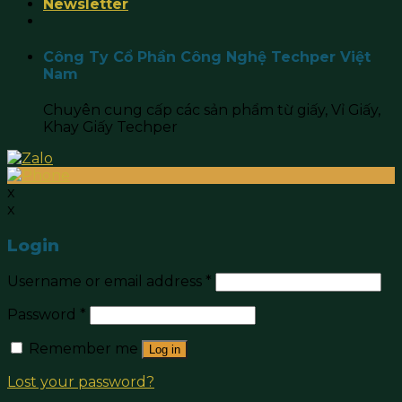
Newsletter
Công Ty Cổ Phần Công Nghệ Techper Việt
Nam
Chuyên cung cấp các sản phẩm từ giấy, Vỉ Giấy,
Khay Giấy Techper
x
x
Login
Username or email address
*
Password
*
Remember me
Log in
Lost your password?