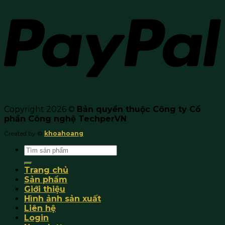
Copyright 2026 ©
Bản quyền thuộc Công ty Cổ
phần Công nghệ TechperVN
Created by ©
khoahoang
Search
for:
Trang chủ
Sản phẩm
Giới thiệu
Hình ảnh sản xuất
Liên hệ
Login