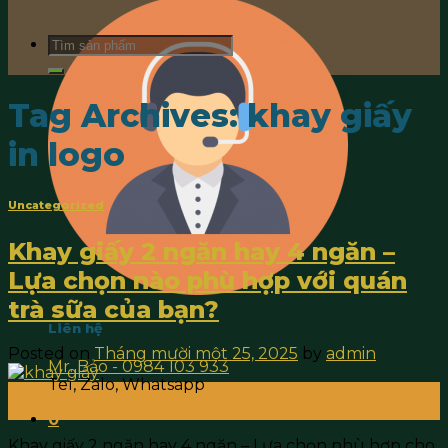
Search
for:
Tag Archives:
khay giấy
in logo
Uncategorized
Khay giấy 2 ngăn hay 4 ngăn –
Lựa chọn nào phù hợp với quán
trà sữa của bạn?
Liên hệ
Posted on
Tháng mười một 25, 2025
by
admin
Mr. Bảo - 0984 103 933
Tel, Zalo, Whatsapp
25
Th11
0
Khay giấy 2 ngăn hay 4 ngăn – Lựa chọn phù hợp cho