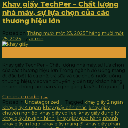
Khay giấy TechPer – Chất lượng
nhà máy, sự lựa chọn của các
thương hiệu lớn
Posted on
Tháng mười một 23, 2025
Tháng mười một
25, 2025
by
admin
23
Th11
Khay giấy TechPer – Chất lượng nhà máy, sự lựa chọn
của các thương hiệu lớn Trong ngành đồ uống mang
đi, đặc biệt là cà phê, trà sữa và các chuỗi nước uống
thương hiệu, việc vận chuyển ly đến tay khách hàng
nhanh chóng, an toàn và gọn gàng là yếu tố quan […]
Continue reading
→
Posted in
Uncategorized
|
Tagged
khay giấy 2 ngăn
,
khay giấy 4 ngăn
,
khay giấy bền chắc
,
khay giấy
chuyên nghiệp
,
khay giấy coffee
,
khay giấy đựng ly
,
khay giấy ép định hình
,
khay giấy giao hàng nhanh
,
khay giấy in logo
,
khay giấy mang đi
,
khay giấy phân