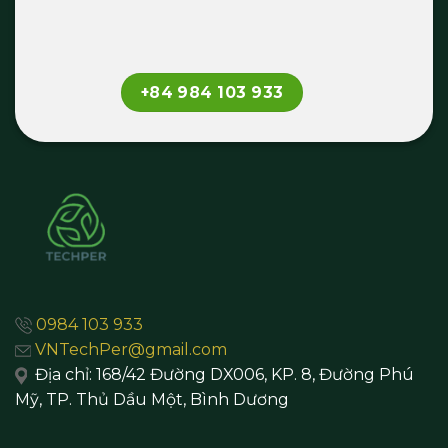
+84 984 103 933
0984 103 933
VNTechPer@gmail.com
Địa chỉ:
168/42 Đường DX006, KP. 8, Đường Phú
Mỹ, TP. Thủ Dầu Một,
Bình Dương