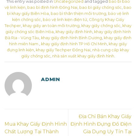
This entry was posted in
Uncategorized
and tagged
bao bì bảo
vệ linh kiện
,
bao bì định hình Đồng Nai
,
bao bì giấy chống sốc
,
bao
bì khay giấy Biên Hòa
,
bao bì thân thiện môi trường
,
bảo vệ linh
kiện chống sốc
,
bảo vệ linh kiện điện tử
,
Công ty Khay Giấy
Techper
,
khay giấy an toàn môi trường
,
khay giấy chống sốc
,
khay
giấy chống sốc Biên Hòa
,
khay giấy định hình
,
khay giấy định hình
Bà Rịa - Vũng Tàu
,
khay giấy định hình Bình Dương
,
khay giấy định
hình miền Nam.
,
khay giấy định hình TP Hồ Chí Minh
,
khay giấy
đựng linh kiện
,
khay giấy Techper Đồng Nai
,
nhà cung cấp khay
giấy chống sốc
,
nhà sản xuất khay giấy định hình
.
ADMIN
Địa Chỉ Bán Khay Giấy
Mua Khay Giấy Định Hình
Định Hình Đựng Đồ Điện
Chất Lượng Tại Thành
Gia Dụng Uy Tín Tại