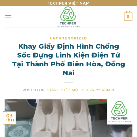
Skip
TECHPER VIỆT NAM
to
0
content
UNCATEGORIZED
Khay Giấy Định Hình Chống
Sốc Đựng Linh Kiện Điện Tử
Tại Thành Phố Biên Hòa, Đồng
Nai
POSTED ON
THÁNG MƯỜI MỘT 3, 2024
BY
ADMIN
03
Th11