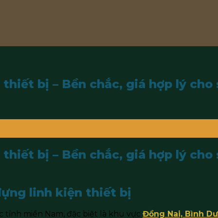
thiết bị – Bền chắc, giá hợp lý cho
thiết bị – Bền chắc, giá hợp lý cho
ựng linh kiện thiết bị
c tỉnh miền Nam, đặc biệt là khu vực
Đồng Nai, Bình Dư