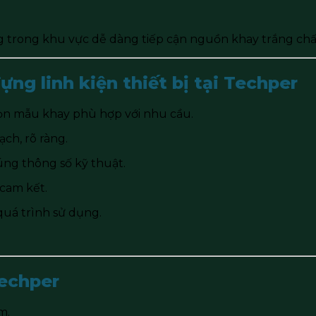
 trong khu vực dễ dàng tiếp cận nguồn khay trắng chất 
ựng linh kiện thiết bị tại Techper
họn mẫu khay phù hợp với nhu cầu.
ạch, rõ ràng.
úng thông số kỹ thuật.
cam kết.
quá trình sử dụng.
Techper
m.