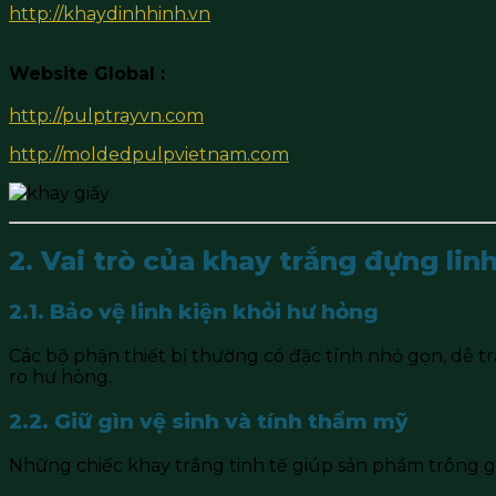
http://khaydinhhinh.vn
Website Global :
http://pulptrayvn.com
http://moldedpulpvietnam.com
2. Vai trò của khay trắng đựng linh
2.1. Bảo vệ linh kiện khỏi hư hỏng
Các bộ phận thiết bị thường có đặc tính nhỏ gọn, dễ trầ
ro hư hỏng.
2.2. Giữ gìn vệ sinh và tính thẩm mỹ
Những chiếc khay trắng tinh tế giúp sản phẩm trông g