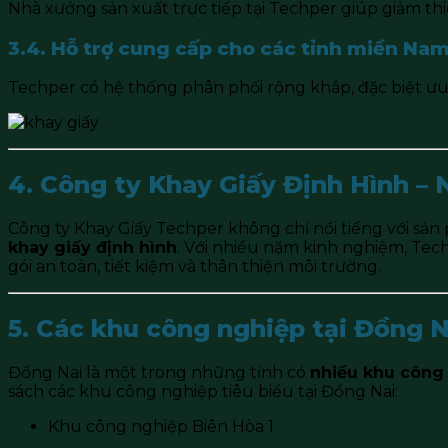
Nhà xưởng sản xuất trực tiếp tại Techper giúp giảm thi
3.4. Hỗ trợ cung cấp cho các tỉnh miền Na
Techper có hệ thống phân phối rộng khắp, đặc biệt ư
4. Công ty Khay Giấy Định Hình – 
Công ty Khay Giấy Techper không chỉ nổi tiếng với sả
khay giấy định hình
. Với nhiều năm kinh nghiệm, Te
gói an toàn, tiết kiệm và thân thiện môi trường.
5. Các khu công nghiệp tại Đồng N
Đồng Nai là một trong những tỉnh có
nhiều khu công
sách các khu công nghiệp tiêu biểu tại Đồng Nai:
Khu công nghiệp Biên Hòa 1