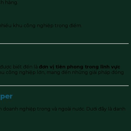
ch hàng.
 nhiều khu công nghiệp trọng điểm.
 được biết đến là
đơn vị tiên phong trong lĩnh vực
khu công nghiệp lớn, mang đến những giải pháp đóng
hper
n doanh nghiệp trong và ngoài nước. Dưới đây là danh