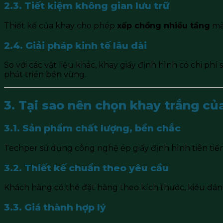
2.3. Tiết kiệm không gian lưu trữ
Thiết kế của khay cho phép
xếp chồng nhiều tầng
mà 
2.4. Giải pháp kinh tế lâu dài
So với các vật liệu khác, khay giấy định hình có chi ph
phát triển bền vững.
3. Tại sao nên chọn khay trắng c
3.1. Sản phẩm chất lượng, bền chắc
Techper sử dụng công nghệ ép giấy định hình tiên tiến
3.2. Thiết kế chuẩn theo yêu cầu
Khách hàng có thể đặt hàng theo kích thước, kiểu dáng
3.3. Giá thành hợp lý