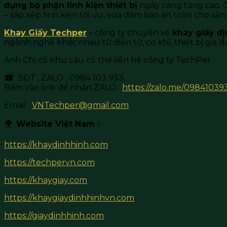
đựng bộ phận linh kiện thiết bị
ngày càng tăng cao. 
– sắp xếp linh kiện tối ưu, vừa đảm bảo an toàn cho sản 
Khay Giấy Techper
– công ty chuyên về
khay giấy đị
ngành nghề khác nhau từ điện tử, cơ khí, thiết bị gia d
Anh Chị có nhu cầu có thể liên hệ công ty TechPer.
☎ SĐT , ZALO : 0984 103 933.
Bấm vào link để nhắn ZALO :
https://zalo.me/09841039
Email :
VNTechper@gmail.com
🌍
Website Việt Nam :
https://khaydinhhinh.com
https://techpervn.com
https://khaygiay.com
https://khaygiaydinhhinhvn.com
https://giaydinhhinh.com