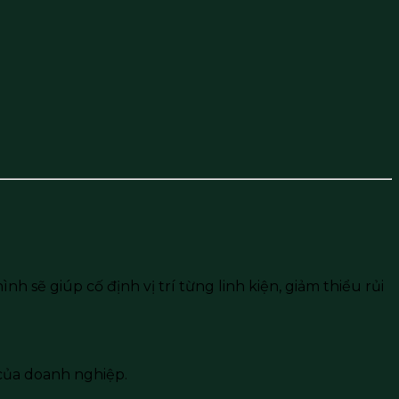
 sẽ giúp cố định vị trí từng linh kiện, giảm thiểu rủi
của doanh nghiệp.