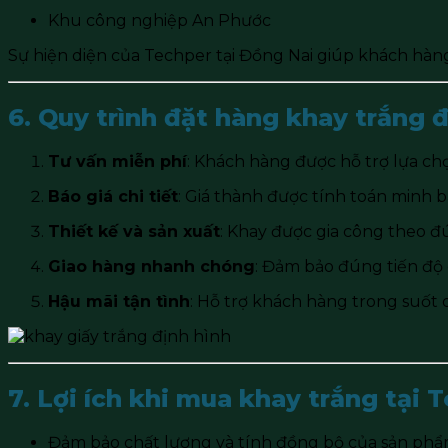
Khu công nghiệp An Phước
Sự hiện diện của Techper tại Đồng Nai giúp khách hàng
6. Quy trình đặt hàng khay trắng đ
Tư vấn miễn phí
: Khách hàng được hỗ trợ lựa c
Báo giá chi tiết
: Giá thành được tính toán minh b
Thiết kế và sản xuất
: Khay được gia công theo đ
Giao hàng nhanh chóng
: Đảm bảo đúng tiến độ 
Hậu mãi tận tình
: Hỗ trợ khách hàng trong suốt 
7. Lợi ích khi mua khay trắng tại 
Đảm bảo chất lượng và tính đồng bộ của sản phẩ