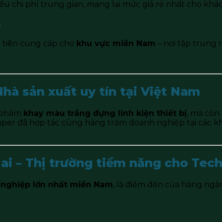
ểu chi phí trung gian, mang lại mức giá rẻ nhất cho khá
m
u tiên cung cấp cho
khu vực miền Nam
– nơi tập trung
Nhà sản xuất uy tín tại Việt Nam
n phẩm
khay màu trắng đựng linh kiện thiết bị
, mà còn
chper đã hợp tác cùng hàng trăm doanh nghiệp tại các 
ai – Thị trường tiềm năng cho Tec
 nghiệp lớn nhất miền Nam
, là điểm đến của hàng ngà