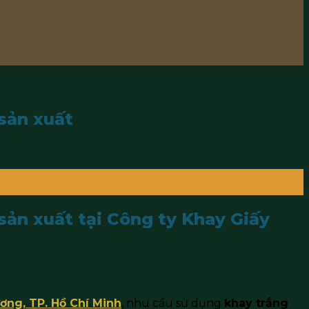
 sản xuất
 sản xuất tại Công ty Khay Giấy
ơng, TP. Hồ Chí Minh
, nhu cầu sử dụng
khay trắng