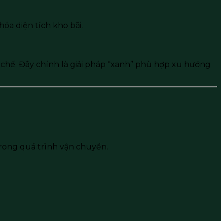
óa diện tích kho bãi.
ái chế. Đây chính là giải pháp “xanh” phù hợp xu hướng
trong quá trình vận chuyển.