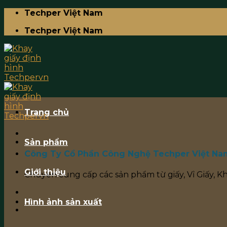
Skip
Techper Việt Nam
to
Techper Việt Nam
content
Trang chủ
Sản phẩm
Công Ty Cổ Phần Công Nghệ Techper Việt Na
Giới thiệu
Chuyên cung cấp các sản phẩm từ giấy, Vỉ Giấy, K
Hình ảnh sản xuất