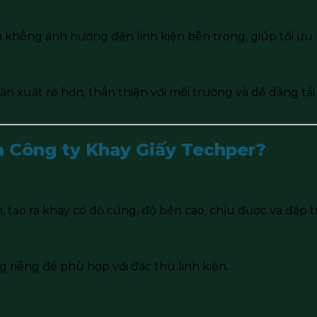
không ảnh hưởng đến linh kiện bên trong, giúp tối ưu h
í sản xuất rẻ hơn, thân thiện với môi trường và dễ dàng t
ủa Công ty Khay Giấy Techper?
, tạo ra khay có độ cứng, độ bền cao, chịu được va đập 
 riêng để phù hợp với đặc thù linh kiện.