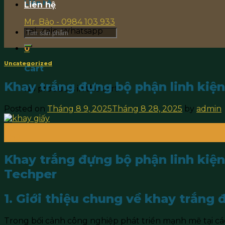
Liên hệ
Liên hệ
Mr. Bảo - 0984 103 933
Tel, Zalo, Whatsapp
Search
for:
0
Uncategorized
Cart
Khay trắng đựng bộ phận linh kiện 
No products in the cart.
Posted on
Tháng 8 9, 2025
Tháng 8 28, 2025
by
admin
09
Th8
Khay trắng đựng bộ phận linh kiện 
Techper
1. Giới thiệu chung về khay trắng đ
Trong bối cảnh công nghiệp phát triển mạnh mẽ tại cá