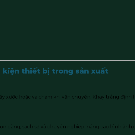
 kiện thiết bị trong sản xuất
y xước hoặc va chạm khi vận chuyển. Khay trắng định hình
ọn gàng, sạch sẽ và chuyên nghiệp, nâng cao hình ảnh 