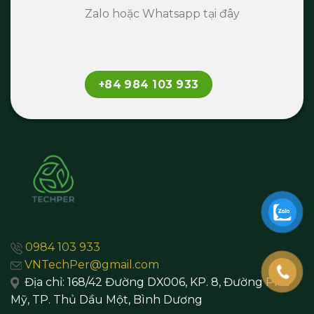
Zalo hoặc Whatsapp tại đây
+84 984 103 933
0984 103 933
VNTechPer@gmail.com
Địa chỉ:
168/42 Đường DX006, KP. 8, Đường Phú
Mỹ, TP. Thủ Dầu Một,
Bình Dương