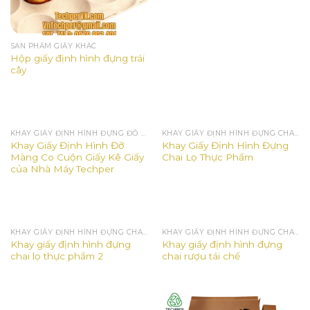
SẢN PHẨM GIẤY KHÁC
Hộp giấy định hình đựng trái
cây
KHAY GIẤY ĐỊNH HÌNH ĐỰNG ĐỒ ĐIỆN GIA DỤNG
KHAY GIẤY ĐỊNH HÌNH ĐỰNG CHAI RƯỢU VANG
Khay Giấy Định Hình Đỡ
Khay Giấy Định Hình Đựng
Màng Co Cuộn Giấy Kê Giấy
Chai Lọ Thực Phẩm
của Nhà Máy Techper
KHAY GIẤY ĐỊNH HÌNH ĐỰNG CHAI RƯỢU VANG
KHAY GIẤY ĐỊNH HÌNH ĐỰNG CHAI RƯỢU VANG
Khay giấy định hình đựng
Khay giấy định hình đựng
chai lọ thực phẩm 2
chai rượu tái chế