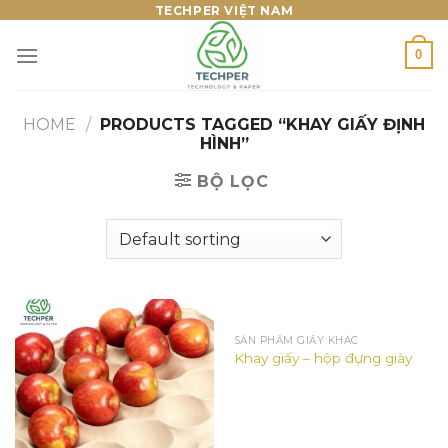
Skip
TECHPER VIỆT NAM
to
0
content
HOME
/
PRODUCTS TAGGED “KHAY GIẤY ĐỊNH
HÌNH”
BỘ LỌC
SẢN PHẨM GIẤY KHÁC
Khay giấy – hộp đựng giày