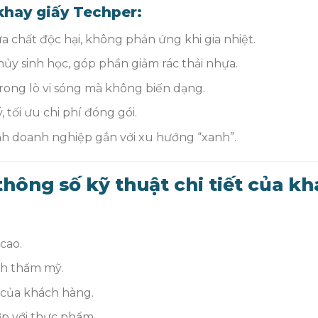
 khay giấy Techper:
 chất độc hại, không phản ứng khi gia nhiệt.
ủy sinh học, góp phần giảm rác thải nhựa.
rong lò vi sóng mà không biến dạng.
 tối ưu chi phí đóng gói.
h doanh nghiệp gắn với xu hướng “xanh”.
thông số kỹ thuật chi tiết của kh
cao.
nh thẩm mỹ.
 của khách hàng.
p với thực phẩm.