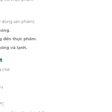
y dòng sản phẩm).
sóng.
g đến thực phẩm.
óng và lạnh.
t
i chế
ầu
°C