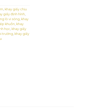
ẩm
,
khay giấy chịu
y giấy định hình
,
ng lò vi sóng
,
khay
 ép khuôn
,
khay
inh học
,
khay giấy
ôi trường
,
khay giấy
ẩu