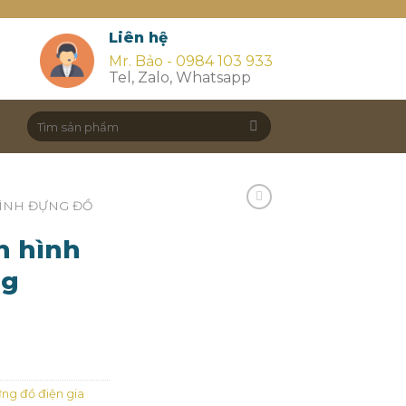
Liên hệ
Mr. Bảo - 0984 103 933
Tel, Zalo, Whatsapp
Search
for:
HÌNH ĐỰNG ĐỒ
h hình
ng
ựng đồ điện gia