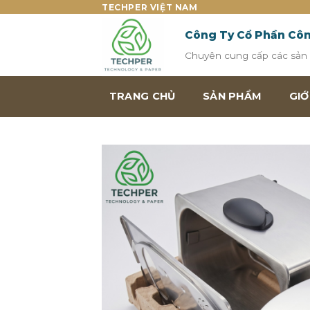
Skip
TECHPER VIỆT NAM
to
Công Ty Cổ Phần Cô
content
Chuyên cung cấp các sản p
TRANG CHỦ
SẢN PHẨM
GIỚ