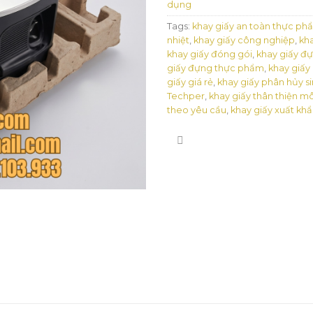
dụng
Tags:
khay giấy an toàn thực ph
nhiệt
,
khay giấy công nghiệp
,
kha
khay giấy đóng gói
,
khay giấy đự
giấy đựng thực phẩm
,
khay giấy
giấy giá rẻ
,
khay giấy phân hủy s
Techper
,
khay giấy thân thiện m
theo yêu cầu
,
khay giấy xuất kh