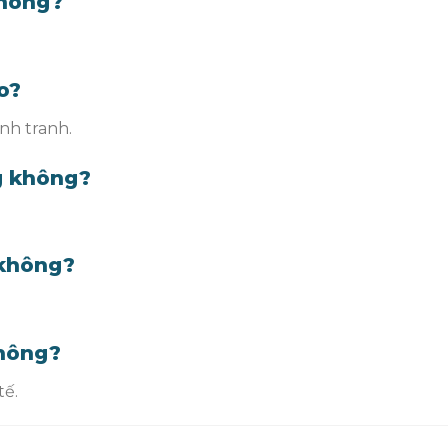
không?
o?
ạnh tranh.
g không?
 không?
không?
tế.