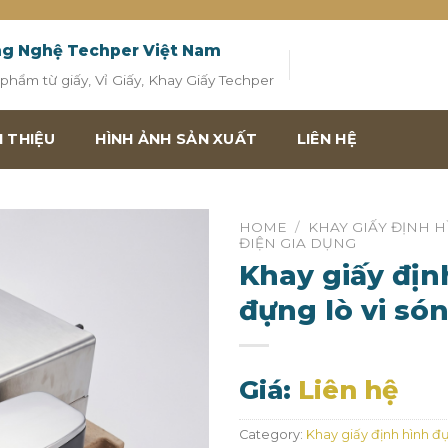
ng Nghệ Techper Việt Nam
hẩm từ giấy, Vỉ Giấy, Khay Giấy Techper
I THIỆU
HÌNH ẢNH SẢN XUẤT
LIÊN HỆ
HOME
/
KHAY GIẤY ĐỊNH 
ĐIỆN GIA DỤNG
Khay giấy địn
đựng lò vi só
Giá:
Liên hệ
Category:
Khay giấy định hình đ