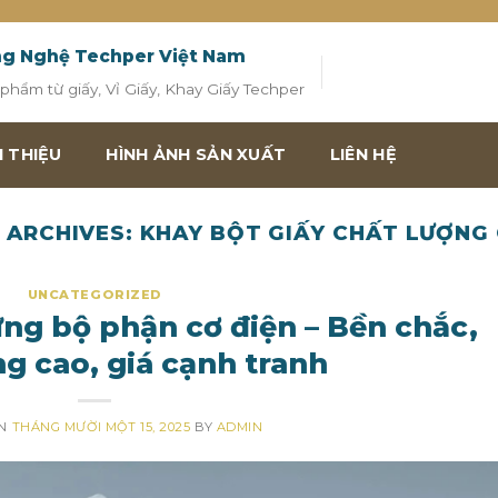
ng Nghệ Techper Việt Nam
hẩm từ giấy, Vỉ Giấy, Khay Giấy Techper
I THIỆU
HÌNH ẢNH SẢN XUẤT
LIÊN HỆ
 ARCHIVES:
KHAY BỘT GIẤY CHẤT LƯỢNG
UNCATEGORIZED
ng bộ phận cơ điện – Bền chắc,
ng cao, giá cạnh tranh
ON
THÁNG MƯỜI MỘT 15, 2025
BY
ADMIN