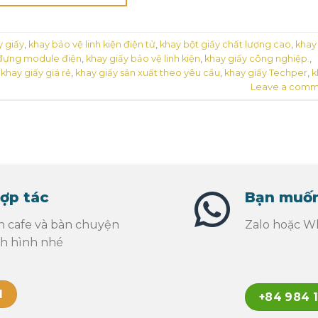
y giấy
,
khay bảo vệ linh kiện điện tử
,
khay bột giấy chất lượng cao
,
khay
đựng module điện
,
khay giấy bảo vệ linh kiện
,
khay giấy công nghiệp.
,
,
khay giấy giá rẻ
,
khay giấy sản xuất theo yêu cầu
,
khay giấy Techper
,
k
Leave a comm
ợp tác
Bạn muốn
n cafe và bàn chuyện
Zalo hoặc Wh
nh hình nhé
l
+84 984 