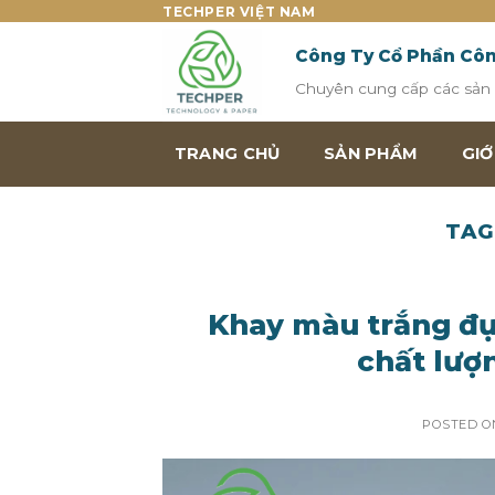
Skip
TECHPER VIỆT NAM
to
Công Ty Cổ Phần Cô
content
Chuyên cung cấp các sản p
TRANG CHỦ
SẢN PHẨM
GIỚ
TAG
Khay màu trắng đự
chất lượ
POSTED 