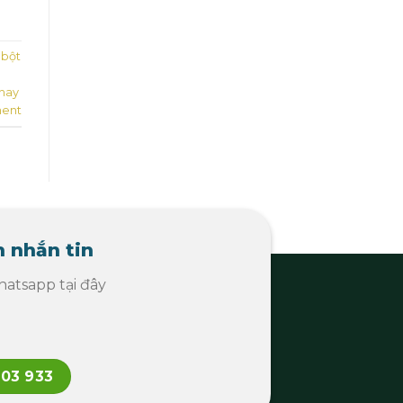
 bột
hay
ent
 nhắn tin
atsapp tại đây
103 933