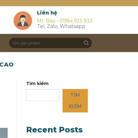
Liên hệ
Mr. Bảo - 0984 103 933
Tel, Zalo, Whatsapp
Search
for:
 CAO
Tìm kiếm
TÌM
KIẾM
Recent Posts