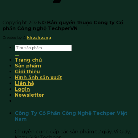
Copyright 2026 ©
Bản quyền thuộc Công ty Cổ
phần Công nghệ TechperVN
Created by ©
khoahoang
Search
for:
Trang chủ
Sản phẩm
Giới thiệu
Hình ảnh sản xuất
Liên hệ
Login
Newsletter
Công Ty Cổ Phần Công Nghệ Techper Việt
Nam
Chuyên cung cấp các sản phẩm từ giấy, Vỉ Giấy,
Khay Giấy Techper