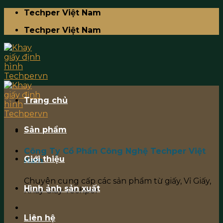
Skip
Techper Việt Nam
to
Techper Việt Nam
content
Trang chủ
Sản phẩm
Công Ty Cổ Phần Công Nghệ Techper Việt
Giới thiệu
Nam
Chuyên cung cấp các sản phẩm từ giấy, Vỉ Giấy,
Hình ảnh sản xuất
Khay Giấy Techper
Liên hệ