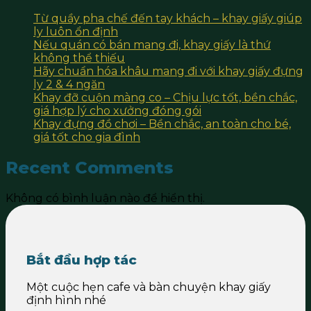
Từ quầy pha chế đến tay khách – khay giấy giúp
ly luôn ổn định
Nếu quán có bán mang đi, khay giấy là thứ
không thể thiếu
Hãy chuẩn hóa khâu mang đi với khay giấy đựng
ly 2 & 4 ngăn
Khay đỡ cuộn màng co – Chịu lực tốt, bền chắc,
giá hợp lý cho xưởng đóng gói
Khay đựng đồ chơi – Bền chắc, an toàn cho bé,
giá tốt cho gia đình
Recent Comments
Không có bình luận nào để hiển thị.
Bắt đầu hợp tác
Một cuộc hẹn cafe và bàn chuyện khay giấy
định hình nhé