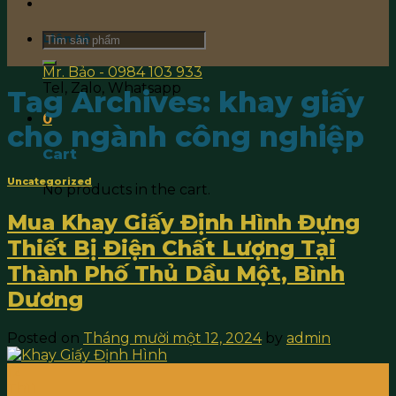
Search
Liên hệ
for:
Mr. Bảo - 0984 103 933
Tel, Zalo, Whatsapp
Tag Archives:
khay giấy
0
cho ngành công nghiệp
Cart
Uncategorized
No products in the cart.
Mua Khay Giấy Định Hình Đựng
Thiết Bị Điện Chất Lượng Tại
Thành Phố Thủ Dầu Một, Bình
Dương
Posted on
Tháng mười một 12, 2024
by
admin
12
Th11