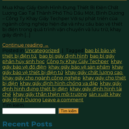
Mua Khay Giấy Định Hình Đựng Thiết Bị Điện Chất
Lượng Cao Tại Thành Phố Thủ Dầu Một, Bình Dương
– Công Ty Khay Giấy Techper Với sự phát triển của
ngành công nghiệp hiện đại và nhu cầu bảo vệ thiết
bị điện trong quá trình vận chuyển và lưu trữ, khay
giấy định […]
Continue reading
→
Posted in
Uncategorized
|
Tagged
bao bì bảo vệ
thiết bị điện tử.
,
bao bì giấy định hình
,
bao bì giấy
phân hủy sinh học
,
Công ty Khay Giấy Techper
,
khay
giấy bảo vệ đồ điện
,
khay giấy bảo vệ sản phẩm
,
khay
giấy bảo vệ thiết bị điện tử
,
khay giấy chất lượng cao.
,
khay giấy cho ngành công nghiệp
,
khay giấy cho thiết
bị điện
,
khay giấy định hình chống va đập
,
khay giấy
định hình đựng thiết bị điện
,
khay giấy định hình tái
chế
,
khay giấy thân thiện môi trường
,
sản xuất khay
giấy Bình Dương
Leave a comment
Tìm kiếm
Tìm kiếm
Recent Posts