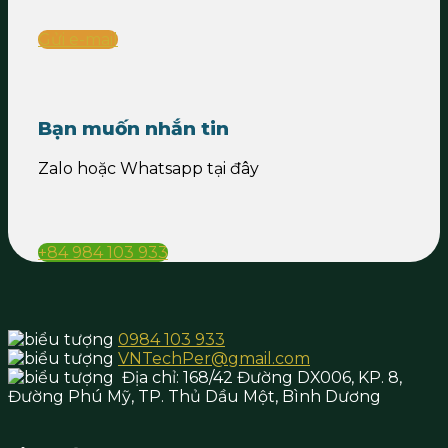
Gửi e-mail
Bạn muốn nhắn tin
Zalo hoặc Whatsapp tại đây
+84 984 103 933
0984 103 933
VNTechPer@gmail.com
Địa chỉ:
168/42 Đường DX006, KP. 8,
Đường Phú Mỹ, TP. Thủ Dầu Một,
Bình Dương