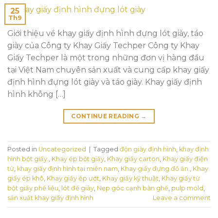
25
Th9
Giới thiệu về khay giấy định hình đựng lót giày, táo
giày của Công ty Khay Giấy Techper Công ty Khay
Giấy Techper là một trong những đơn vị hàng đầu
tại Việt Nam chuyên sản xuất và cung cấp khay giấy
định hình đựng lót giày và táo giày. Khay giấy định
hình không […]
CONTINUE READING
→
Posted in
Uncategorized
|
Tagged
độn giày định hình
,
khay định
hình bột giấy.
,
Khay ép bột giấy
,
Khay giấy carton
,
Khay giấy điện
tử
,
khay giấy định hình tại miền nam
,
Khay giấy đựng đồ ăn.
,
Khay
giấy ép khô
,
Khay giấy ép ướt
,
Khay giấy kỹ thuật
,
Khay giấy từ
bột giấy phế liệu
,
lót đế giày
,
Nẹp góc cạnh bàn ghế
,
pulp mold
,
sản xuất khay giấy định hình
Leave a comment