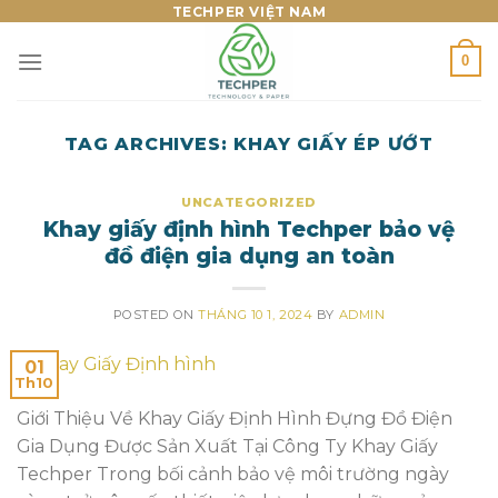
Skip
TECHPER VIỆT NAM
to
0
content
TAG ARCHIVES:
KHAY GIẤY ÉP ƯỚT
UNCATEGORIZED
Khay giấy định hình Techper bảo vệ
đồ điện gia dụng an toàn
POSTED ON
THÁNG 10 1, 2024
BY
ADMIN
01
Th10
Giới Thiệu Về Khay Giấy Định Hình Đựng Đồ Điện
Gia Dụng Được Sản Xuất Tại Công Ty Khay Giấy
Techper Trong bối cảnh bảo vệ môi trường ngày