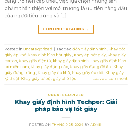
càng trở nên cấp thiết, việc lựa chọn những sản
phẩm thân thiện với môi trường là ưu tiên hàng đầu
của người tiêu dùng và […]
CONTINUE READING
→
Posted in
Uncategorized
|
Tagged
độn giày định hình
,
Khay bột
giấy ép khô
,
khay định hình bột giấy.
,
Khay ép bột giấy
,
Khay giấy
carton
,
Khay giấy điện tử
,
khay giấy định hình
,
khay giấy định hình
tại miền nam
,
Khay giấy đựng cốc
,
Khay giấy đựng đồ ăn.
,
Khay
giấy đựng trứng.
,
Khay giấy ép khô
,
Khay giấy ép ướt
,
Khay giấy
kỹ thuật
,
Khay giấy từ bột giấy phế liệu
Leave a comment
UNCATEGORIZED
Khay giấy định hình Techper: Giải
pháp bảo vệ lót giày
POSTED ON
THÁNG 9 25, 2024
BY
ADMIN