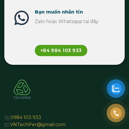
Bạn muốn nhắn tin
Zalo hoặc Whatsapp tại đây
+84 984 103 933
0984 103 933
VNTechPer@gmail.com