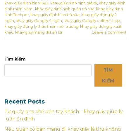
khay giấy định hình F&B
,
khay giấy định hình giá rẻ
,
khay giấy định
hình miền Nam.
,
khay giấy định hình quán trà sữa
,
khay giấy định
hình Techper
,
khay giấy định hình trà sữa
,
khay giấy đựng ly 2
ngăn
,
khay giấy đựng ly 4 ngăn
,
khay giấy đựng ly coffee shop
,
khay giấy đựng ly thân thiện môi trường
,
khay giấy đựng ly xuất
khẩu
,
khay giấy mang đi tiện lợi
Leave a comment
Tìm kiếm
TÌM
KIẾM
Recent Posts
Từ quầy pha chế đến tay khách – khay giấy giúp ly
luôn ổn định
Nếu quán có bán mang đi, khay giấy là thứ không