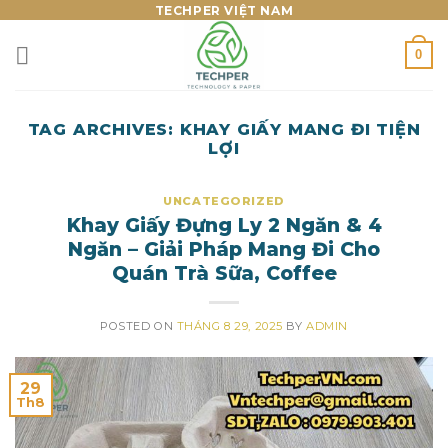
Skip
TECHPER VIỆT NAM
to
0
content
TAG ARCHIVES:
KHAY GIẤY MANG ĐI TIỆN
LỢI
UNCATEGORIZED
Khay Giấy Đựng Ly 2 Ngăn & 4
Ngăn – Giải Pháp Mang Đi Cho
Quán Trà Sữa, Coffee
POSTED ON
THÁNG 8 29, 2025
BY
ADMIN
29
Th8