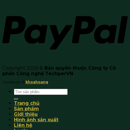
Copyright 2026 ©
Bản quyền thuộc Công ty Cổ
phần Công nghệ TechperVN
Created by ©
khoahoang
Search
for:
Trang chủ
Sản phẩm
Giới thiệu
Hình ảnh sản xuất
Liên hệ