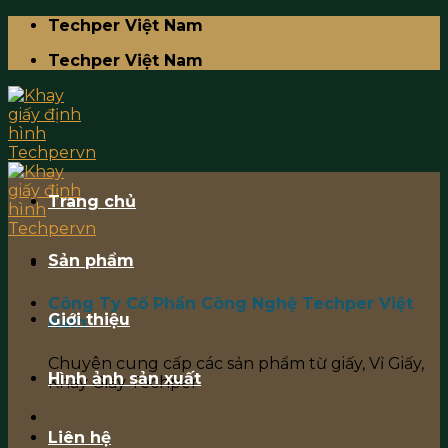
Skip
Techper Việt Nam
to
Techper Việt Nam
content
Trang chủ
Sản phẩm
Công Ty Cổ Phần Công Nghệ Techper Việt
Giới thiệu
Nam
Chuyên cung cấp các sản phẩm từ giấy, Vỉ Giấy,
Hình ảnh sản xuất
Khay Giấy Techper
Liên hệ