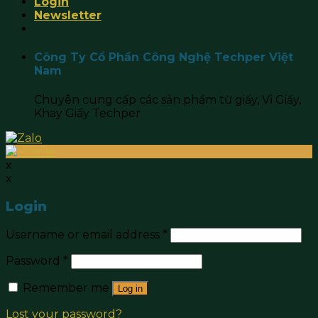
Login
Newsletter
Công Ty Cổ Phần Công Nghệ Techper Việt
Nam
Chuyên cung cấp các sản phẩm từ giấy, Vỉ Giấy,
Khay Giấy Techper
x
x
Login
Username or email address
*
Password
*
Remember me
Log in
Lost your password?