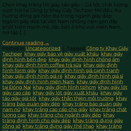
Chọn khay trắng lót giày, táo giày – Giá tốt, chất lượng
vượt trội tại Công ty Khay Giấy Techper Mở đầu: Xu
hướng đóng gói hiện đại trong ngành giày dép
Ngành giày dép tại Việt Nam những năm gần đây
phát triển mạnh mẽ, đặc biệt ở khu vực miền Nam,
nơi tập […]
Continue reading
→
Posted in
Uncategorized
|
Tagged
Công ty Khay Giấy
Techper
,
khay giấy bảo vệ giày xuất khẩu
,
khay giấy
định hình bền đẹp
,
khay giấy định hình chống ẩm
,
khay giấy định hình coffee trà sữa
,
khay giấy định
hình form giày
,
khay giấy định hình giá cạnh tranh
,
khay giấy định hình giá rẻ
,
khay giấy định hình giá sỉ
,
khay giấy định hình miền Nam.
,
khay giấy định hình
tại Đồng Nai
,
khay giấy định hình tphcm
,
khay giấy lót
giày cao cấp
,
khay giấy lót giày xuất khẩu
,
khay giấy
táo giày giá tốt
,
khay giấy thân thiện môi trường
,
khay
trắng bảo quản giày dép
,
khay trắng bảo quản giày
nam nữ
,
khay trắng cao cấp cho giày
,
khay trắng chất
lượng cao
,
khay trắng cho ngành giày dép
,
khay
trắng định hình cho giày dép
,
khay trắng đựng giày
công sở
,
khay trắng đựng giày thể thao
,
khay trắng