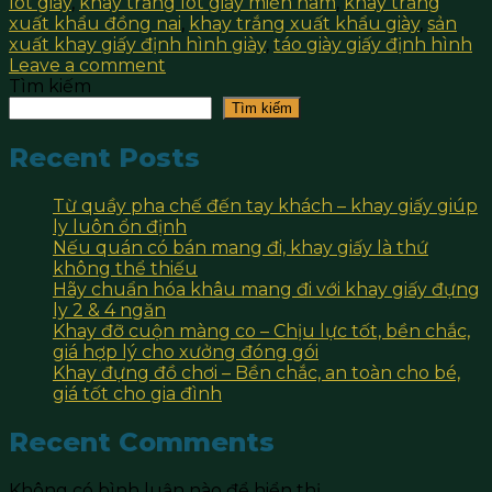
lót giày
,
khay trắng lót giày miền nam
,
khay trắng
xuất khẩu đồng nai
,
khay trắng xuất khẩu giày
,
sản
xuất khay giấy định hình giày
,
táo giày giấy định hình
Leave a comment
Tìm kiếm
Tìm kiếm
Recent Posts
Từ quầy pha chế đến tay khách – khay giấy giúp
ly luôn ổn định
Nếu quán có bán mang đi, khay giấy là thứ
không thể thiếu
Hãy chuẩn hóa khâu mang đi với khay giấy đựng
ly 2 & 4 ngăn
Khay đỡ cuộn màng co – Chịu lực tốt, bền chắc,
giá hợp lý cho xưởng đóng gói
Khay đựng đồ chơi – Bền chắc, an toàn cho bé,
giá tốt cho gia đình
Recent Comments
Không có bình luận nào để hiển thị.