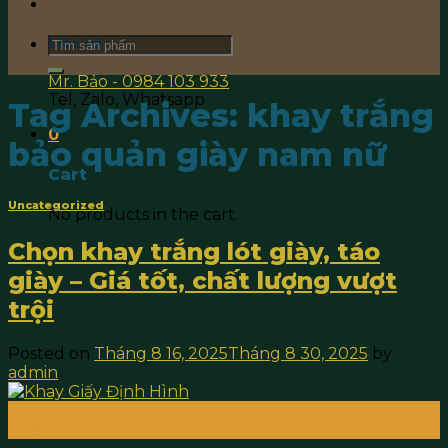
Search
Liên hệ
for:
Mr. Bảo - 0984 103 933
Tel, Zalo, Whatsapp
Tag Archives:
khay trắng
0
bảo quản giày nam nữ
Cart
Uncategorized
No products in the cart.
Chọn khay trắng lót giày, táo
giày – Giá tốt, chất lượng vượt
trội
Posted on
Tháng 8 16, 2025
Tháng 8 30, 2025
by
admin
16
Th8