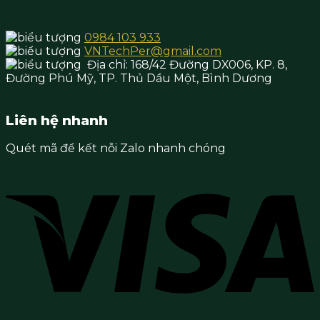
0984 103 933
VNTechPer@gmail.com
Địa chỉ:
168/42 Đường DX006, KP. 8,
Đường Phú Mỹ, TP. Thủ Dầu Một,
Bình Dương
Liên hệ nhanh
Quét mã để kết nỗi Zalo nhanh chóng