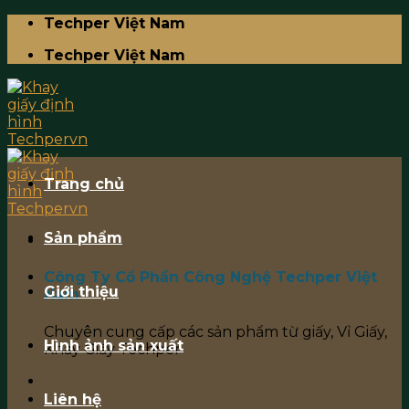
Skip
Techper Việt Nam
to
Techper Việt Nam
content
Trang chủ
Sản phẩm
Công Ty Cổ Phần Công Nghệ Techper Việt
Giới thiệu
Nam
Chuyên cung cấp các sản phẩm từ giấy, Vỉ Giấy,
Hình ảnh sản xuất
Khay Giấy Techper
Liên hệ