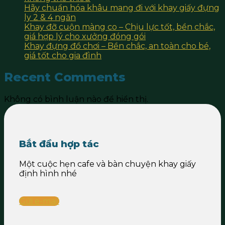
Hãy chuẩn hóa khâu mang đi với khay giấy đựng
ly 2 & 4 ngăn
Khay đỡ cuộn màng co – Chịu lực tốt, bền chắc,
giá hợp lý cho xưởng đóng gói
Khay đựng đồ chơi – Bền chắc, an toàn cho bé,
giá tốt cho gia đình
Recent Comments
Không có bình luận nào để hiển thị.
Bắt đầu hợp tác
Một cuộc hẹn cafe và bàn chuyện khay giấy
định hình nhé
Gửi e-mail