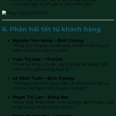
– Có, đội ngũ kỹ thuật tư vấn miễn phí.
6. Phản hồi tốt từ khách hàng
Nguyễn Văn Hưng – Bình Dương:
“Khay giữ lót giày và táo giày ổn định, không bị
biến dạng khi vận chuyển.”
Trần Thị Mai – TP.HCM:
“Thiết kế khay chuẩn, xếp chồng dễ dàng, tiết
kiệm kho, giá xưởng hợp lý.”
Lê Minh Tuấn – Bình Dương:
“Chống trượt hiệu quả, bảo vệ sản phẩm tối ưu,
dịch vụ Techper rất chuyên nghiệp.”
Phạm Thị Lan – Đồng Nai:
“Khay giấy thân thiện môi trường, đạt chuẩn xuất
khẩu sang Nhật và Hàn Quốc.”