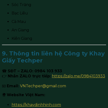
Sóc Trăng
Bạc Liêu
Cà Mau
An Giang
Kiên Giang
9. Thông tin liên hệ Công ty Khay
Giấy Techper
☎
SĐT – ZALO: 0984 103 933
👉
Nhắn ZALO trực tiếp:
https://zalo.me/0984103933
📧
Email:
VNTechper@gmail.com
🌍
Website Việt Nam:
https://khaydinhhinh.com