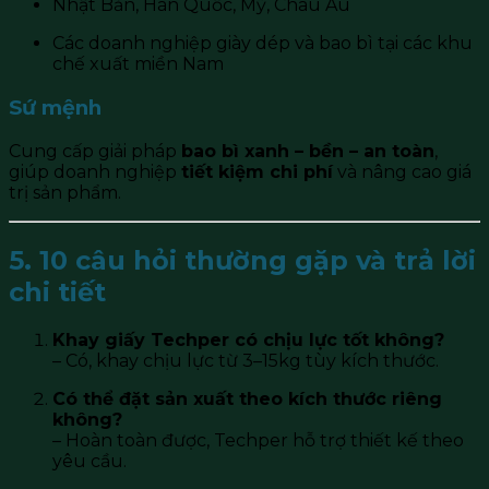
Nhật Bản, Hàn Quốc, Mỹ, Châu Âu
Các doanh nghiệp giày dép và bao bì tại các khu
chế xuất miền Nam
Sứ mệnh
Cung cấp giải pháp
bao bì xanh – bền – an toàn
,
giúp doanh nghiệp
tiết kiệm chi phí
và nâng cao giá
trị sản phẩm.
5. 10 câu hỏi thường gặp và trả lời
chi tiết
Khay giấy Techper có chịu lực tốt không?
– Có, khay chịu lực từ 3–15kg tùy kích thước.
Có thể đặt sản xuất theo kích thước riêng
không?
– Hoàn toàn được, Techper hỗ trợ thiết kế theo
yêu cầu.