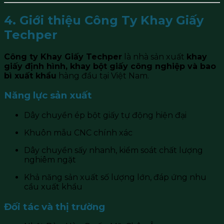
4. Giới thiệu Công Ty Khay Giấy
Techper
Công ty Khay Giấy Techper
là nhà sản xuất
khay
giấy định hình, khay bột giấy công nghiệp và bao
bì xuất khẩu
hàng đầu tại Việt Nam.
Năng lực sản xuất
Dây chuyền ép bột giấy tự động hiện đại
Khuôn mẫu CNC chính xác
Dây chuyền sấy nhanh, kiểm soát chất lượng
nghiêm ngặt
Khả năng sản xuất số lượng lớn, đáp ứng nhu
cầu xuất khẩu
Đối tác và thị trường