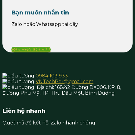
Bạn muốn nhắn tin
Zalo hoặc Whatsapp tại đây
+84 984 103 933
0984 103 933
VNTechPer@gmail.com
Địa chỉ:
168/42 Đường DX006, KP. 8,
Đường Phú Mỹ, TP. Thủ Dầu Một,
Bình Dương
Liên hệ nhanh
Quét mã để kết nỗi Zalo nhanh chóng