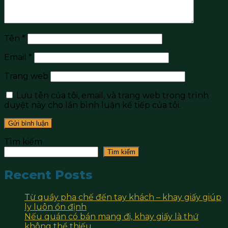
Tên
*
Email
*
Trang web
Lưu tên của tôi, email, và trang web trong trình
duyệt này cho lần bình luận kế tiếp của tôi.
Tìm kiếm
Tìm kiếm
Recent Posts
Từ quầy pha chế đến tay khách – khay giấy giúp
ly luôn ổn định
Nếu quán có bán mang đi, khay giấy là thứ
không thể thiếu