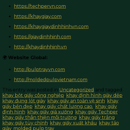
https://techpervn.com
https://khaygiay.com
https://khaygiaydinhhinhvn.com
https://giaydinhhinh.com
http://khaydinhhinh.vn
🌍
Website Global:
http://pulptrayvn.com
http://moldedpulpvietnam.com
This entry was posted in
Uncategorized
and tagged
khay bột giấy công nghiệp
,
khay định hình giày dép
,
khay đựng lót giày
,
khay giấy an toàn vệ sinh
,
khay
giấy bền đẹp
,
khay giấy chất lượng cao.
,
khay giấy
định hình
,
khay giấy giá xưởng
,
khay giấy Techper
,
khay giấy thân thiện môi trường
,
khay giấy trắng
,
khay giấy tùy chỉnh
,
khay giấy xuất khẩu
,
khay táo
giày
,
molded pulp tray
.