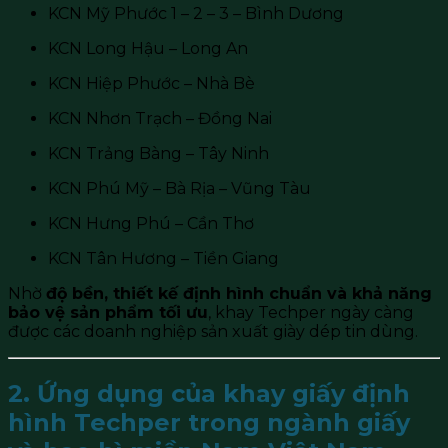
KCN Mỹ Phước 1 – 2 – 3 – Bình Dương
KCN Long Hậu – Long An
KCN Hiệp Phước – Nhà Bè
KCN Nhơn Trạch – Đồng Nai
KCN Trảng Bàng – Tây Ninh
KCN Phú Mỹ – Bà Rịa – Vũng Tàu
KCN Hưng Phú – Cần Thơ
KCN Tân Hương – Tiền Giang
Nhờ
độ bền, thiết kế định hình chuẩn và khả năng
bảo vệ sản phẩm tối ưu
, khay Techper ngày càng
được các doanh nghiệp sản xuất giày dép tin dùng.
2. Ứng dụng của khay giấy định
hình Techper trong ngành giấy