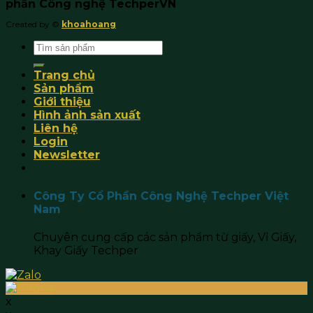
phần Công nghệ TechperVN
Created by ©
khoahoang
Search
for:
Trang chủ
Sản phẩm
Giới thiệu
Hình ảnh sản xuất
Liên hệ
Login
Newsletter
Công Ty Cổ Phần Công Nghệ Techper Việt
Nam
Chuyên cung cấp các sản phẩm từ giấy, Vỉ Giấy,
Khay Giấy Techper
x