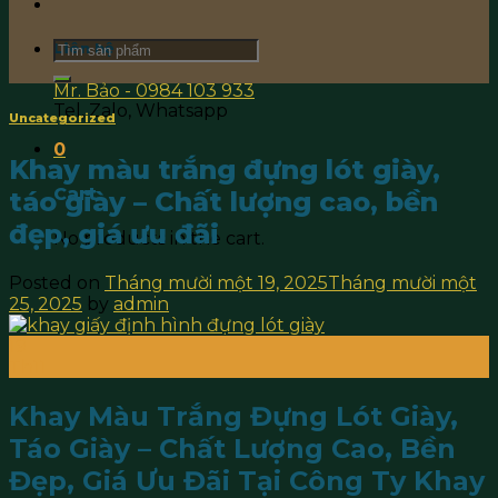
Search
Liên hệ
for:
Mr. Bảo - 0984 103 933
Tel, Zalo, Whatsapp
Uncategorized
0
Khay màu trắng đựng lót giày,
Cart
táo giày – Chất lượng cao, bền
đẹp, giá ưu đãi
No products in the cart.
Posted on
Tháng mười một 19, 2025
Tháng mười một
25, 2025
by
admin
19
Th11
Khay Màu Trắng Đựng Lót Giày,
Táo Giày – Chất Lượng Cao, Bền
Đẹp, Giá Ưu Đãi Tại Công Ty Khay