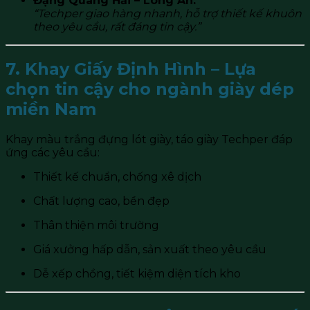
Đặng Quang Hải – Long An:
“Techper giao hàng nhanh, hỗ trợ thiết kế khuôn
theo yêu cầu, rất đáng tin cậy.”
7. Khay Giấy Định Hình – Lựa
chọn tin cậy cho ngành giày dép
miền Nam
Khay màu trắng đựng lót giày, táo giày Techper đáp
ứng các yêu cầu:
Thiết kế chuẩn, chống xê dịch
Chất lượng cao, bền đẹp
Thân thiện môi trường
Giá xưởng hấp dẫn, sản xuất theo yêu cầu
Dễ xếp chồng, tiết kiệm diện tích kho