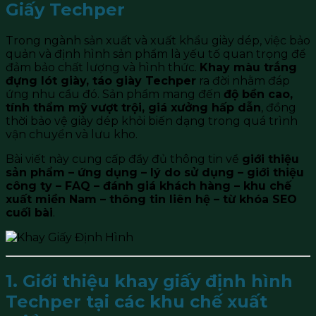
Giấy Techper
Trong ngành sản xuất và xuất khẩu giày dép, việc bảo
quản và định hình sản phẩm là yếu tố quan trọng để
đảm bảo chất lượng và hình thức.
Khay màu trắng
đựng lót giày, táo giày Techper
ra đời nhằm đáp
ứng nhu cầu đó. Sản phẩm mang đến
độ bền cao,
tính thẩm mỹ vượt trội, giá xưởng hấp dẫn
, đồng
thời bảo vệ giày dép khỏi biến dạng trong quá trình
vận chuyển và lưu kho.
Bài viết này cung cấp đầy đủ thông tin về
giới thiệu
sản phẩm – ứng dụng – lý do sử dụng – giới thiệu
công ty – FAQ – đánh giá khách hàng – khu chế
xuất miền Nam – thông tin liên hệ – từ khóa SEO
cuối bài
.
1. Giới thiệu khay giấy định hình
Techper tại các khu chế xuất