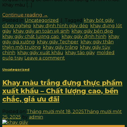
Khay màu […]
Continue reading
→
Posted in
Uncategorized
|
Tagged
khay bột giấy
công nghiệp
,
khay định hình giày dép
,
khay đựng lót
giày
,
khay giấy an toàn vệ sinh
,
khay giấy bền đẹp
,
khay giấy chất lượng cao.
,
khay giấy định hình
,
khay
giấy giá xưởng
,
khay giấy Techper
,
khay giấy thân
thiện môi trường
,
khay giấy trắng
,
khay giấy tùy
chỉnh
,
khay giấy xuất khẩu
,
khay táo giày
,
molded
pulp tray
Leave a comment
Uncategorized
Khay màu trắng đựng thực phẩm
xuất khẩu – Chất lượng cao, bền
chắc, giá ưu đãi
Posted on
Tháng mười một 18, 2025
Tháng mười một
25, 2025
by
admin