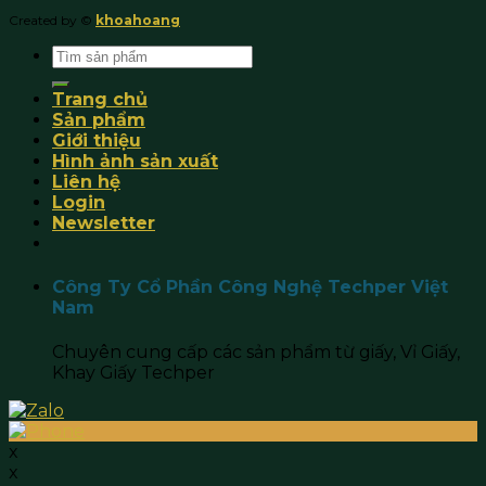
Created by ©
khoahoang
Search
for:
Trang chủ
Sản phẩm
Giới thiệu
Hình ảnh sản xuất
Liên hệ
Login
Newsletter
Công Ty Cổ Phần Công Nghệ Techper Việt
Nam
Chuyên cung cấp các sản phẩm từ giấy, Vỉ Giấy,
Khay Giấy Techper
x
x