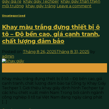
giấy giá rẻ
,
khay giấy Techper
,
khay giấy thân thiện
môi trường
,
khay giấy trắng
Leave a comment
Uncategorized
Khay màu trắng đựng thiết bị ô
tô – Độ bền cao, giá cạnh tranh,
chất lượng đảm bảo
Posted on
Tháng 8 26, 2025
Tháng 8 31, 2025
by
admin
26
Th8
Khay màu trắng đựng thiết bị ô tô – Độ bền cao, giá
cạnh tranh, chất lượng đảm bảo tại Công ty Khay Giấy
Techper 1. Giới thiệu khay giấy định hình Techper tại
các khu chiết xuất miền Nam Trong bối cảnh ngành
công nghiệp ô tô tại Việt Nam đang ngày càng phát
[…]