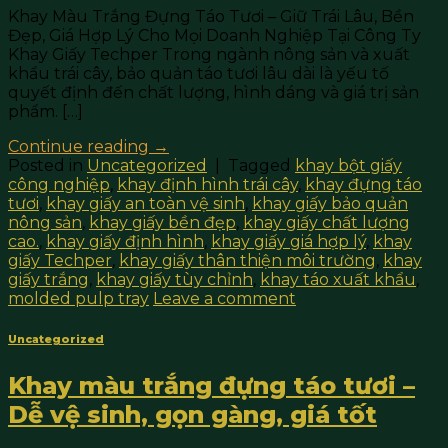
Khay Màu Trắng Đựng Táo Tươi – Giữ Trái Lâu, Bền
Đẹp, Giá Hợp Lý Cho Mọi Doanh Nghiệp Tại Công Ty
Khay Giấy Techper Trong ngành nông sản và xuất
khẩu trái cây, bảo quản táo tươi lâu dài là yếu tố
quyết định đến chất lượng, hình dáng và giá trị sản
phẩm. […]
Continue reading
→
Posted in
Uncategorized
|
Tagged
khay bột giấy
công nghiệp
,
khay định hình trái cây
,
khay đựng táo
tươi
,
khay giấy an toàn vệ sinh
,
khay giấy bảo quản
nông sản
,
khay giấy bền đẹp
,
khay giấy chất lượng
cao.
,
khay giấy định hình
,
khay giấy giá hợp lý
,
khay
giấy Techper
,
khay giấy thân thiện môi trường
,
khay
giấy trắng
,
khay giấy tùy chỉnh
,
khay táo xuất khẩu
,
molded pulp tray
Leave a comment
Uncategorized
Khay màu trắng đựng táo tươi –
Dễ vệ sinh, gọn gàng, giá tốt