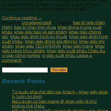
vệ và cố định hàng hóa trong suốt quá trình vận
chuyển quốc tế. Với màu trắng tinh tế, sản […]
Continue reading
→
Posted in
Uncategorized
|
Tagged
bao bì giấy thân
thiện
,
bao bì thay thế nhựa
,
khay đựng trứng xuất
khẩu
,
khay giấy bảo vệ sản phẩm
,
khay giấy chống
sốc
,
khay giấy định hình kỹ thuật
,
khay giấy định hình
xuất khẩu.
,
khay giấy đóng gói điện tử
,
khay giấy mỹ
phẩm
,
khay giấy TECHPERVN
,
khay giấy trắng
,
khay
giấy trắng thực phẩm
,
khay giấy xuất khẩu Châu Âu
,
vỉ giấy công nghiệp
,
vỉ giấy xuất khẩu
Leave a
comment
Tìm kiếm
Tìm kiếm
Recent Posts
Từ quầy pha chế đến tay khách – khay giấy giúp
ly luôn ổn định
Nếu quán có bán mang đi, khay giấy là thứ
không thể thiếu
Hãy chuẩn hóa khâu mang đi với khay giấy đựng