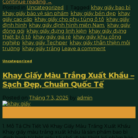
Continue reading
→
Posted in
Uncategorized
|
Tagged
khay giấy bao bì
,
khay giấy bảo vệ sản phẩm
,
khay giấy bền đẹp
,
khay
giấy cao cấp
,
khay giấy cho phụ tùng ô tô
,
khay giấy
định hình
,
khay giấy định hình miền Nam.
,
khay giấy
đóng gói
,
khay giấy đựng linh kiện
,
khay giấy đựng
thiết bị ô tô
,
khay giấy giá rẻ
,
khay giấy khu công
nghiệp
,
khay giấy Techper
,
khay giấy thân thiện môi
trường
,
khay giấy trắng
Leave a comment
Uncategorized
Khay Giấy Màu Trắng Xuất Khẩu –
Sạch Đẹp, Chuẩn Quốc Tế
Posted on
Tháng 7 3, 2025
by
admin
03
Th7
1. Mô Tả Chi Tiết Về Khay Giấy Màu Trắng Xuất Khẩu
Khay giấy màu trắng xuất khẩu là sản phẩm bao bì
định hình từ bột giấy tái chế, được thiết kế nhằm bảo