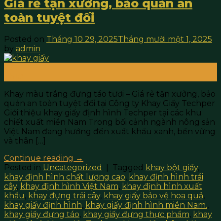
Giá rẻ tận xưởng, bảo quản an
toàn tuyệt đối
Posted on
Tháng 10 29, 2025
Tháng mười một 1, 2025
by
admin
29
Th10
Khay màu trắng đựng táo tươi – Giá rẻ tận xưởng, bảo
quản an toàn tuyệt đối tại Công ty Khay Giấy Techper
Giới thiệu khay giấy định hình Techper tại các khu
chiết xuất miền Nam Trong bối cảnh ngành nông sản
Việt Nam đang hướng đến xuất khẩu xanh, bền vững
và thân […]
Continue reading
→
Posted in
Uncategorized
|
Tagged
khay bột giấy
,
khay định hình chất lượng cao
,
khay định hình trái
cây
,
khay định hình Việt Nam
,
khay định hình xuất
khẩu
,
khay đựng trái cây
,
khay giấy bảo vệ hoa quả
,
khay giấy định hình
,
khay giấy định hình miền Nam.
,
khay giấy đựng táo
,
khay giấy đựng thực phẩm
,
khay