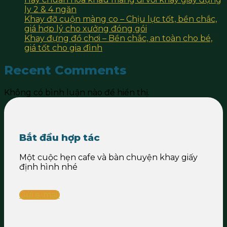
ly 2 & 4 ngăn
Khay đỡ cuộn màng co – Chịu lực tốt, bền chắc,
giá hợp lý cho xưởng đóng gói
Khay đựng đồ chơi – Bền chắc, an toàn cho bé,
giá tốt cho gia đình
Recent Comments
Không có bình luận nào để hiển thị.
Bắt đầu hợp tác
Một cuộc hẹn cafe và bàn chuyện khay giấy
định hình nhé
Gửi e-mail