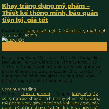
Khay trắng đựng mỹ phẩm –
Thiết kế thông minh, bảo quản
tiện lợi, giá tốt
Posted on
Tháng mười một 20, 2025
Tháng mười một
25, 2025
by
admin
20
Th11
Khay Trắng Đựng Mỹ Phẩm – Thiết Kế Thông Minh,
Bảo Quản Tiện Lợi, Giá Tốt Tại Công Ty Khay Giấy
Techper Trong ngành mỹ phẩm, việc bảo quản sản
phẩm không chỉ giúp giữ nguyên chất lượng, hình
dáng mà còn nâng cao giá trị thương hiệu. Khay
trắng đựng mỹ phẩm Techper ra […]
Continue reading
→
Posted in
Uncategorized
|
Tagged
khay bột giấy
công nghiệp
,
khay định hình mỹ phẩm
,
khay đựng
mỹ phẩm
,
khay giấy an toàn vệ sinh
,
khay giấy bảo
quản mỹ phẩm
,
khay giấy bền đẹp
,
khay giấy chất