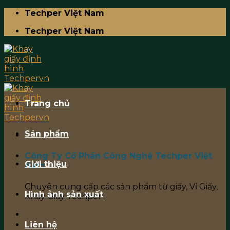
Skip
Techper Việt Nam
to
Techper Việt Nam
content
Trang chủ
Sản phẩm
Công Ty Cổ Phần Công Nghệ Techper Việt
Giới thiệu
Nam
Chuyên cung cấp các sản phẩm từ giấy, Vỉ Giấy,
Hình ảnh sản xuất
Khay Giấy Techper
Liên hệ