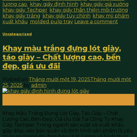
lượng cao.
,
khay giấy định hình
,
khay giấy giá xưởng
,
khay giấy Techper
,
khay giấy thân thiện môi trường
,
khay giấy trắng
,
khay giấy tùy chỉnh
,
khay mỹ phẩm
xuất khẩu
,
molded pulp tray
Leave a comment
Uncategorized
Khay màu trắng đựng lót giày,
táo giày – Chất lượng cao, bền
đẹp, giá ưu đãi
Posted on
Tháng mười một 19, 2025
Tháng mười một
25, 2025
by
admin
19
Th11
Khay Màu Trắng Đựng Lót Giày, Táo Giày – Chất
Lượng Cao, Bền Đẹp, Giá Ưu Đãi Tại Công Ty Khay
Giấy Techper Trong ngành sản xuất và xuất khẩu
giày dép, việc bảo quản và định hình sản phẩm là yếu
tố quan trọng để đảm bảo chất lượng và hình thức.