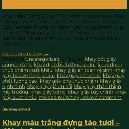
18
Th11
Khay Màu Trắng Đựng Thực Phẩm Xuất Khẩu – Chất
Lượng Cao, Bền Chắc, Giá Ưu Đãi Tại Công Ty Khay
Giấy Techper Trong bối cảnh ngành thực phẩm xuất
khẩu Việt Nam ngày càng phát triển, việc lựa chọn
bao bì bảo vệ sản phẩm là yếu tố quan trọng để giữ
chất lượng, […]
Continue reading
→
Posted in
Uncategorized
|
Tagged
khay bột giấy
công nghiệp
,
khay định hình thực phẩm
,
khay đựng
thực phẩm xuất khẩu
,
khay giấy an toàn vệ sinh
,
khay
giấy bảo vệ thực phẩm
,
khay giấy bền chắc
,
khay giấy
chất lượng cao.
,
khay giấy cho thực phẩm
,
khay giấy
định hình
,
khay giấy giá ưu đãi
,
khay giấy thân thiện
môi trường
,
khay giấy trắng
,
khay giấy tùy chỉnh
,
khay
giấy xuất khẩu
,
molded pulp tray
Leave a comment
Uncategorized
Khay màu trắng đựng táo tươi –