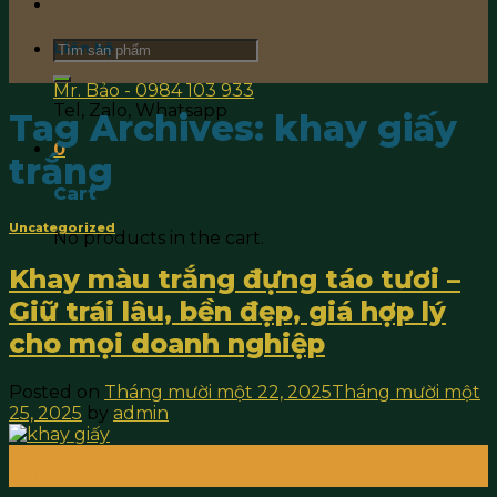
Search
Liên hệ
for:
Mr. Bảo - 0984 103 933
Tel, Zalo, Whatsapp
Tag Archives:
khay giấy
0
trắng
Cart
Uncategorized
No products in the cart.
Khay màu trắng đựng táo tươi –
Giữ trái lâu, bền đẹp, giá hợp lý
cho mọi doanh nghiệp
Posted on
Tháng mười một 22, 2025
Tháng mười một
25, 2025
by
admin
22
Th11