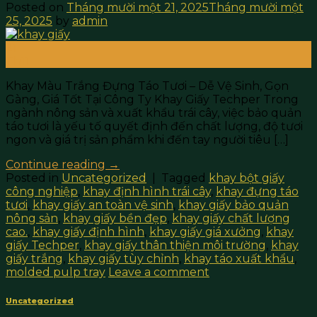
Posted on
Tháng mười một 21, 2025
Tháng mười một
25, 2025
by
admin
21
Th11
Khay Màu Trắng Đựng Táo Tươi – Dễ Vệ Sinh, Gọn
Gàng, Giá Tốt Tại Công Ty Khay Giấy Techper Trong
ngành nông sản và xuất khẩu trái cây, việc bảo quản
táo tươi là yếu tố quyết định đến chất lượng, độ tươi
ngon và giá trị sản phẩm khi đến tay người tiêu […]
Continue reading
→
Posted in
Uncategorized
|
Tagged
khay bột giấy
công nghiệp
,
khay định hình trái cây
,
khay đựng táo
tươi
,
khay giấy an toàn vệ sinh
,
khay giấy bảo quản
nông sản
,
khay giấy bền đẹp
,
khay giấy chất lượng
cao.
,
khay giấy định hình
,
khay giấy giá xưởng
,
khay
giấy Techper
,
khay giấy thân thiện môi trường
,
khay
giấy trắng
,
khay giấy tùy chỉnh
,
khay táo xuất khẩu
,
molded pulp tray
Leave a comment
Uncategorized