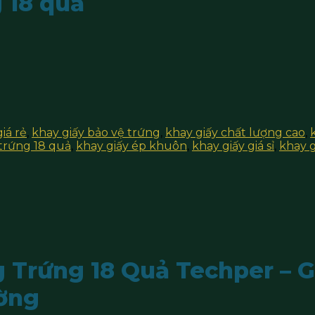
 18 quả
iá rẻ
,
khay giấy bảo vệ trứng
,
khay giấy chất lượng cao
,
trứng 18 quả
,
khay giấy ép khuôn
,
khay giấy giá sỉ
,
khay g
 Trứng 18 Quả Techper – G
ường