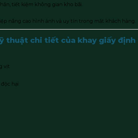
ắn, tiết kiệm không gian kho bãi.
iệp nâng cao hình ảnh và uy tín trong mắt khách hàng.
ỹ thuật chi tiết của khay giấy định
 vịt
 độc hại