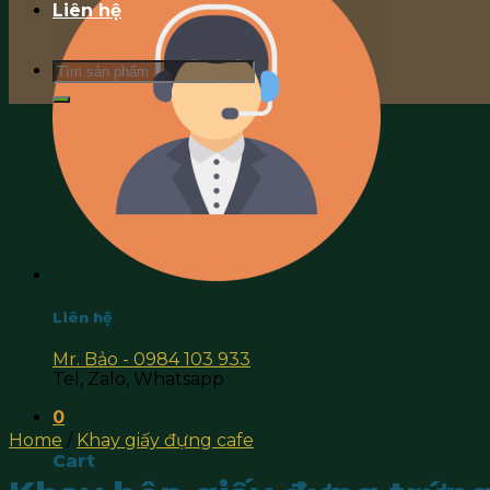
Liên hệ
Search
for:
Liên hệ
Mr. Bảo - 0984 103 933
Tel, Zalo, Whatsapp
0
Home
/
Khay giấy đựng cafe
Cart