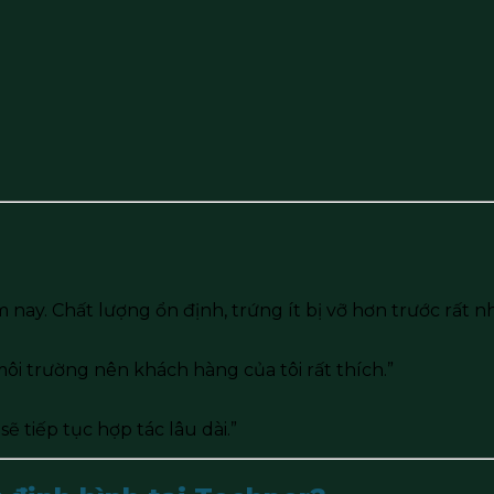
 nay. Chất lượng ổn định, trứng ít bị vỡ hơn trước rất nh
môi trường nên khách hàng của tôi rất thích.”
sẽ tiếp tục hợp tác lâu dài.”