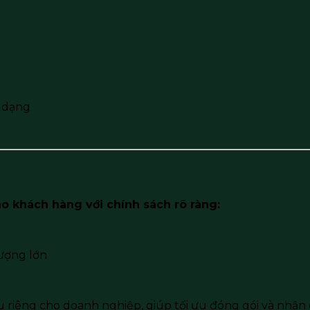
n dạng
o khách hàng với chính sách rõ ràng:
ượng lớn
ầu riêng cho doanh nghiệp, giúp tối ưu đóng gói và nhận