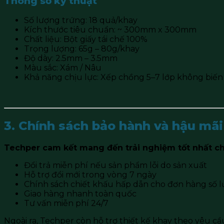
Thông số kỹ thuật
Số lượng trứng: 18 quả/khay
Kích thước tiêu chuẩn: ~ 300mm x 300mm
Chất liệu: Bột giấy tái chế 100%
Trọng lượng: 65g – 80g/khay
Độ dày: 2.5mm – 3.5mm
Màu sắc: Xám / Nâu
Khả năng chịu lực: Xếp chồng 5–7 lớp không biế
3. Chính sách bảo hành và hậu mãi
Techper cam kết mang đến trải nghiệm tốt nhất ch
Đổi trả miễn phí nếu sản phẩm lỗi do sản xuất
Hỗ trợ đổi mới trong vòng 7 ngày
Chính sách chiết khấu hấp dẫn cho đơn hàng số l
Giao hàng nhanh toàn quốc
Tư vấn miễn phí 24/7
Ngoài ra, Techper còn hỗ trợ thiết kế khay theo yêu c