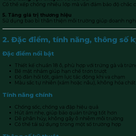
Có thể xếp chồng nhiều lớp mà vẫn đảm bảo độ chắc ch
5. Tăng giá trị thương hiệu
Sử dụng bao bì thân thiện môi trường giúp doanh ngh
2. Đặc điểm, tính năng, thông số k
Đặc điểm nổi bật
Thiết kế chuẩn 18 ô, phù hợp với trứng gà và trứng
Bề mặt nhám giúp hạn chế trơn trượt
Độ đàn hồi tốt, giảm lực tác động khi va chạm
Màu sắc tự nhiên (xám hoặc nâu), không hóa chất
Tính năng chính
Chống sốc, chống va đập hiệu quả
Hút ẩm nhẹ, giúp bảo quản trứng tốt hơn
Dễ phân hủy, không gây ô nhiễm môi trường
Có thể tái sử dụng trong một số trường hợp