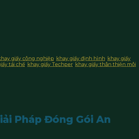
khay giấy công nghiệp
,
khay giấy định hình
,
khay giấy
iấy tái chế
,
khay giấy Techper
,
khay giấy thân thiện môi
iải Pháp Đóng Gói An