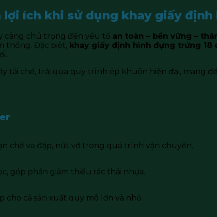
à lợi ích khi sử dụng khay giấy địn
y càng chú trọng đến yếu tố
an toàn – bền vững – thâ
n thống. Đặc biệt,
khay giấy định hình đựng trứng 18
i.
ấy tái chế, trải qua quy trình ép khuôn hiện đại, mang 
per
hạn chế va đập, nứt vỡ trong quá trình vận chuyển.
c, góp phần giảm thiểu rác thải nhựa.
ợp cho cả sản xuất quy mô lớn và nhỏ.