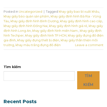
Posted in
Uncategorized
|
Tagged
khay giấy bao bì xuất khẩu
,
khay giấy bảo quản sản phẩm
,
khay giấy định hình Bà Rịa - Vũng
Tàu
,
khay giấy định hình Bình Dương
,
khay giấy định hình cao cấp
,
khay giấy định hình Đồng Nai
,
khay giấy định hình giá rẻ
,
khay giấy
định hình Long An
,
khay giấy định hình miền Nam.
,
khay giấy định
hình Techper
,
khay giấy định hình TP.HCM
,
khay giấy đựng đồ điện
gia đình
,
khay giấy đựng thiết bị điện
,
khay giấy thân thiện môi
trường
,
khay màu trắng đựng đồ điện
Leave a comment
Tìm kiếm
TÌM
KIẾM
Recent Posts