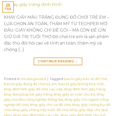
25
Th5
KHAY GIẤY MÀU TRẮNG ĐỰNG ĐỒ CHƠI TRẺ EM –
LỰA CHỌN AN TOÀN, THẨM MỸ TỪ TECHPER MỞ
ĐẦU: GIẤY KHÔNG CHỈ ĐỂ GÓI – MÀ CÒN ĐỂ GÌN
GIỮ GIÁ TRỊ TUỔI THƠ Đồ chơi trẻ em là sản phẩm
đặc thù đòi hỏi cao về tính an toàn, thẩm mỹ và
chống […]
CONTINUE READING
→
Posted in
Uncategorized
|
Tagged
bao bì giấy bảo vệ đồ chơi
,
bao bì giấy đựng đồ chơi trẻ em
,
bao bì giấy không hóa chất
,
khay định hình giấy đồ chơi cao cấp
,
khay định hình giấy trắng
,
khay đựng búp bê giấy trắng
,
khay giấy an toàn cho bé
,
khay
giấy cho khu công nghiệp Đồng Nai
,
khay giấy cho ngành công
nghiệp đồ chơi
,
khay giấy cho xe đồ chơi
,
khay giấy chống bụi đồ
chơi
,
khay giấy chống trầy xước đồ chơi
,
khay giấy đẹp cho quà
tặng
,
khay giấy định hình cao cấp
,
khay giấy định hình cho mô