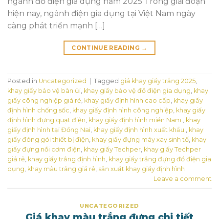
ngành đồ điện gia dụng năm 2025 Trong giai đoạn
hiện nay, ngành điện gia dụng tại Việt Nam ngày
càng phát triển mạnh […]
CONTINUE READING
→
Posted in
Uncategorized
|
Tagged
giá khay giấy trắng 2025
,
khay giấy bảo vệ bàn ủi
,
khay giấy bảo vệ đồ điện gia dụng
,
khay
giấy công nghiệp giá rẻ
,
khay giấy định hình cao cấp
,
khay giấy
định hình chống sốc
,
khay giấy định hình công nghiệp
,
khay giấy
định hình đựng quạt điện
,
khay giấy định hình miền Nam.
,
khay
giấy định hình tại Đồng Nai
,
khay giấy định hình xuất khẩu.
,
khay
giấy đóng gói thiết bị điện
,
khay giấy đựng máy xay sinh tố
,
khay
giấy đựng nồi cơm điện
,
khay giấy Techper
,
khay giấy Techper
giá rẻ
,
khay giấy trắng định hình
,
khay giấy trắng đựng đồ điện gia
dụng
,
khay màu trắng giá rẻ
,
sản xuất khay giấy định hình
Leave a comment
UNCATEGORIZED
Giá khay màu trắng đựng chi tiết