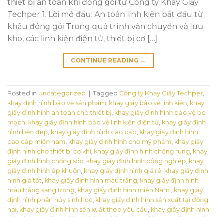
thiết bị an toàn khi đóng gói từ Công ty Khay Giấy
Techper 1. Lời mở đầu: An toàn linh kiện bắt đầu từ
khâu đóng gói Trong quá trình vận chuyển và lưu
kho, các linh kiện điện tử, thiết bị cơ […]
CONTINUE READING
→
Posted in
Uncategorized
|
Tagged
Công ty Khay Giấy Techper
,
khay định hình bảo vệ sản phẩm
,
khay giấy bảo vệ linh kiện
,
khay
giấy định hình an toàn cho thiết bị
,
khay giấy định hình bảo vệ bo
mạch
,
khay giấy định hình bảo vệ linh kiện điện tử
,
khay giấy định
hình bền đẹp
,
khay giấy định hình cao cấp
,
khay giấy định hình
cao cấp miền nam
,
khay giấy định hình cho mỹ phẩm
,
khay giấy
định hình cho thiết bị cơ khí
,
khay giấy định hình chống rung
,
khay
giấy định hình chống sốc
,
khay giấy định hình công nghiệp
,
khay
giấy định hình ép khuôn
,
khay giấy định hình giá rẻ
,
khay giấy định
hình giá tốt
,
khay giấy định hình màu trắng
,
khay giấy định hình
màu trắng sang trọng
,
khay giấy định hình miền Nam.
,
khay giấy
định hình phân hủy sinh học
,
khay giấy định hình sản xuất tại đồng
nai
,
khay giấy định hình sản xuất theo yêu cầu
,
khay giấy định hình