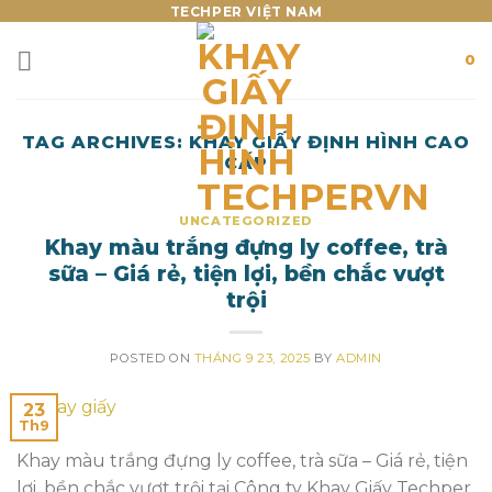
Skip
TECHPER VIỆT NAM
to
0
content
TAG ARCHIVES:
KHAY GIẤY ĐỊNH HÌNH CAO
CẤP
UNCATEGORIZED
Khay màu trắng đựng ly coffee, trà
sữa – Giá rẻ, tiện lợi, bền chắc vượt
trội
POSTED ON
THÁNG 9 23, 2025
BY
ADMIN
23
Th9
Khay màu trắng đựng ly coffee, trà sữa – Giá rẻ, tiện
lợi, bền chắc vượt trội tại Công ty Khay Giấy Techper