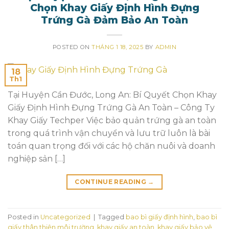
Chọn Khay Giấy Định Hình Đựng
Trứng Gà Đảm Bảo An Toàn
POSTED ON
THÁNG 1 18, 2025
BY
ADMIN
18
Th1
Tại Huyện Cần Đước, Long An: Bí Quyết Chọn Khay
Giấy Định Hình Đựng Trứng Gà An Toàn – Công Ty
Khay Giấy Techper Việc bảo quản trứng gà an toàn
trong quá trình vận chuyển và lưu trữ luôn là bài
toán quan trọng đối với các hộ chăn nuôi và doanh
nghiệp sản […]
CONTINUE READING
→
Posted in
Uncategorized
|
Tagged
bao bì giấy định hình
,
bao bì
giấy thân thiện môi trường
,
khay giấy an toàn
,
khay giấy bảo vệ