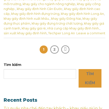
môi trường
,
khay giấy cho ngành nông nghiệp
,
khay giấy công
nghiệp.
,
khay giấy định hình Cần Đước
,
khay giấy định hình cao
cấp
,
khay giấy định hình đựng trứng
,
khay giấy định hình Long An
,
khay giấy định hình xuất khẩu.
,
khay giấy Đồng Nai
,
khay giấy
đựng thực phẩm
,
khay giấy đựng trứng chất lượng
,
khay giấy giá
cạnh tranh
,
khay giấy giá rẻ
,
nhà cung cấp khay giấy định hình.
,
sản xuất khay giấy định hình
,
Techper Long An
Leave a comment
1
2
Tìm kiếm
TÌM
KIẾM
Recent Posts
Từ quầy pha chế đến tay khách – khay giấy giúp ly