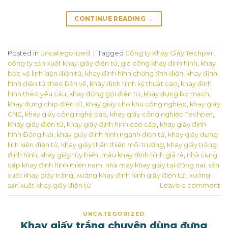
CONTINUE READING
→
Posted in
Uncategorized
|
Tagged
Công ty Khay Giấy Techper
,
công ty sản xuất khay giấy điện tử
,
gia công khay định hình
,
khay
bảo vệ linh kiện điện tử
,
khay định hình chống tĩnh điện
,
khay định
hình điện tử theo bản vẽ
,
khay định hình kỹ thuật cao
,
khay định
hình theo yêu cầu
,
khay đóng gói điện tử
,
khay đựng bo mạch
,
khay đựng chip điện tử
,
khay giấy cho khu công nghiệp
,
khay giấy
CNC
,
khay giấy công nghệ cao
,
khay giấy công nghiệp Techper
,
Khay giấy điện tử
,
khay giấy định hình cao cấp
,
khay giấy định
hình Đồng Nai
,
khay giấy định hình ngành điện tử
,
khay giấy đựng
linh kiện điện tử
,
khay giấy thân thiện môi trường
,
khay giấy trắng
định hình
,
khay giấy tùy biến
,
mẫu khay định hình giá rẻ
,
nhà cung
cấp khay định hình miền nam
,
nhà máy khay giấy tại đồng nai
,
sản
xuất khay giấy trắng
,
xưởng khay định hình giấy điện tử.
,
xưởng
sản xuất khay giấy điện tử
Leave a comment
UNCATEGORIZED
Khay giấy trắng chuyên dùng đựng