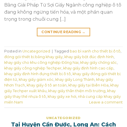
Bằng Giải Pháp Từ Sợi Giấy Ngành công nghiệp ô tô
đang không ngừng tiến hóa, và một phần quan
trọng trong chuỗi cung […]
CONTINUE READING
→
Posted in
Uncategorized
|
Tagged
bao bì xanh cho thiết bị ô tô
,
đóng gói thiết bị bằng khay giấy
,
khay giấy bột đúc định hình
,
khay giấy cho khu công nghiệp Đồng Nai
,
khay giấy chống sốc
,
khay giấy công nghiệp Techper
,
khay giấy định hình cao cấp
,
khay giấy định hình đựng thiết bị ô tô
,
khay giấy đóng gói thiết bị
điện tử
,
khay giấy giảm xóc
,
khay giấy Long Thành
,
khay giấy
Nhơn Trạch
,
khay giấy ô tô an toàn
,
khay giấy tại Biên Hòa
,
khay
giấy Techper xuất khẩu
,
khay giấy thân thiện môi trường
,
khay
giấy thay thế nhựa ô tô
,
khay giấy xe hơi
,
nhà cung cấp khay giấy
miền Nam
Leave a comment
UNCATEGORIZED
Tại Huyện Cần Đước, Long An: Cách