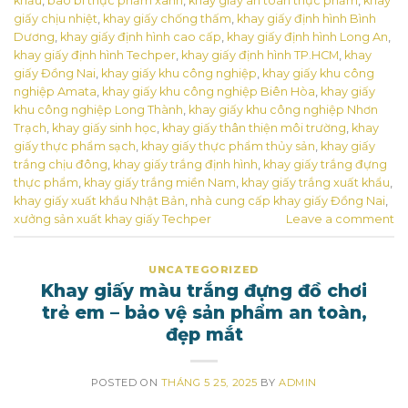
khẩu
,
bao bì thực phẩm xanh
,
khay giấy an toàn thực phẩm
,
khay
giấy chịu nhiệt
,
khay giấy chống thấm
,
khay giấy định hình Bình
Dương
,
khay giấy định hình cao cấp
,
khay giấy định hình Long An
,
khay giấy định hình Techper
,
khay giấy định hình TP.HCM
,
khay
giấy Đồng Nai
,
khay giấy khu công nghiệp
,
khay giấy khu công
nghiệp Amata
,
khay giấy khu công nghiệp Biên Hòa
,
khay giấy
khu công nghiệp Long Thành
,
khay giấy khu công nghiệp Nhơn
Trạch
,
khay giấy sinh học
,
khay giấy thân thiện môi trường
,
khay
giấy thực phẩm sạch
,
khay giấy thực phẩm thủy sản
,
khay giấy
trắng chịu đông
,
khay giấy trắng định hình
,
khay giấy trắng đựng
thực phẩm
,
khay giấy trắng miền Nam
,
khay giấy trắng xuất khẩu
,
khay giấy xuất khẩu Nhật Bản
,
nhà cung cấp khay giấy Đồng Nai
,
xưởng sản xuất khay giấy Techper
Leave a comment
UNCATEGORIZED
Khay giấy màu trắng đựng đồ chơi
trẻ em – bảo vệ sản phẩm an toàn,
đẹp mắt
POSTED ON
THÁNG 5 25, 2025
BY
ADMIN