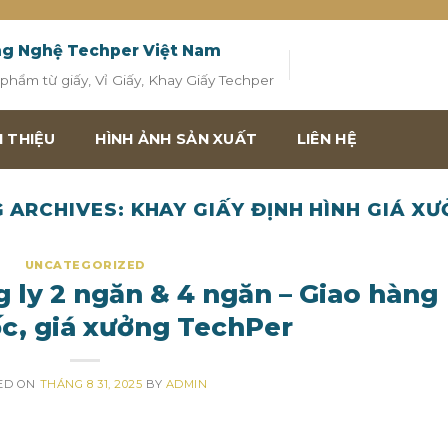
ng Nghệ Techper Việt Nam
hẩm từ giấy, Vỉ Giấy, Khay Giấy Techper
I THIỆU
HÌNH ẢNH SẢN XUẤT
LIÊN HỆ
 ARCHIVES:
KHAY GIẤY ĐỊNH HÌNH GIÁ X
UNCATEGORIZED
 ly 2 ngăn & 4 ngăn – Giao hàng
c, giá xưởng TechPer
ED ON
THÁNG 8 31, 2025
BY
ADMIN