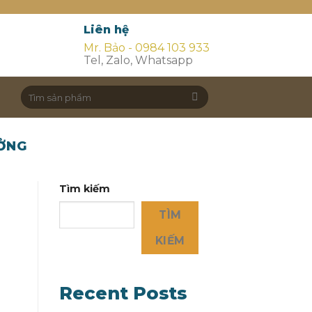
Liên hệ
Mr. Bảo - 0984 103 933
Tel, Zalo, Whatsapp
Search
for:
ƯỞNG
Tìm kiếm
TÌM
KIẾM
Recent Posts