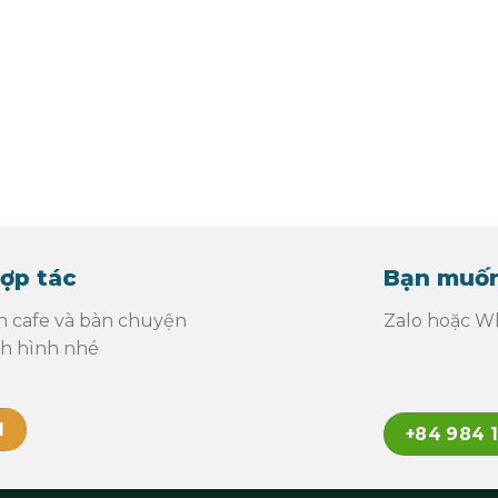
ợp tác
Bạn muốn
n cafe và bàn chuyện
Zalo hoặc Wh
nh hình nhé
l
+84 984 