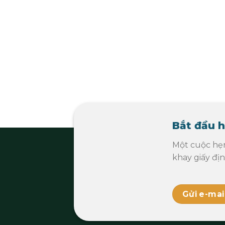
Bắt đầu h
Một cuộc hẹ
khay giấy đị
Gửi e-mai