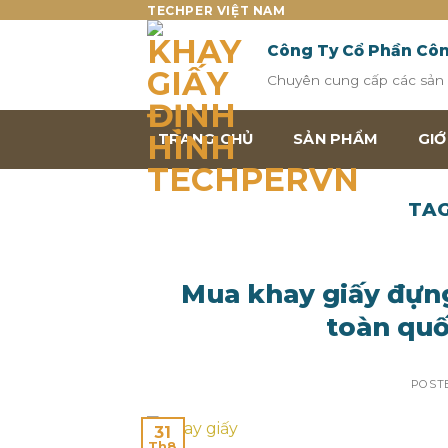
Skip
TECHPER VIỆT NAM
to
Công Ty Cổ Phần Cô
content
Chuyên cung cấp các sản p
TRANG CHỦ
SẢN PHẨM
GIỚ
TAG
Mua khay giấy đựng
toàn quố
POST
31
Th8