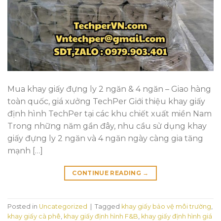
Mua khay giấy đựng ly 2 ngăn & 4 ngăn – Giao hàng
toàn quốc, giá xưởng TechPer Giới thiệu khay giấy
định hình TechPer tại các khu chiết xuất miền Nam
Trong những năm gần đây, nhu cầu sử dụng khay
giấy đựng ly 2 ngăn và 4 ngăn ngày càng gia tăng
mạnh […]
CONTINUE READING
→
Posted in
Uncategorized
|
Tagged
khay giấy bảo vệ môi trường
,
khay giấy cà phê
,
khay giấy định hình F&B
,
khay giấy định hình giá