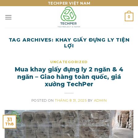
Skip
TECHPER VIỆT NAM
to
0
content
TAG ARCHIVES:
KHAY GIẤY ĐỰNG LY TIỆN
LỢI
UNCATEGORIZED
Mua khay giấy đựng ly 2 ngăn & 4
ngăn – Giao hàng toàn quốc, giá
xưởng TechPer
POSTED ON
THÁNG 8 31, 2025
BY
ADMIN
31
Th8