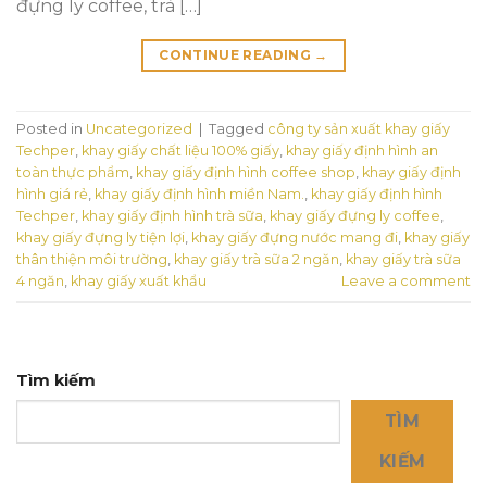
đựng ly coffee, trà […]
CONTINUE READING
→
Posted in
Uncategorized
|
Tagged
công ty sản xuất khay giấy
Techper
,
khay giấy chất liệu 100% giấy
,
khay giấy định hình an
toàn thực phẩm
,
khay giấy định hình coffee shop
,
khay giấy định
hình giá rẻ
,
khay giấy định hình miền Nam.
,
khay giấy định hình
Techper
,
khay giấy định hình trà sữa
,
khay giấy đựng ly coffee
,
khay giấy đựng ly tiện lợi
,
khay giấy đựng nước mang đi
,
khay giấy
thân thiện môi trường
,
khay giấy trà sữa 2 ngăn
,
khay giấy trà sữa
4 ngăn
,
khay giấy xuất khẩu
Leave a comment
Tìm kiếm
TÌM
KIẾM