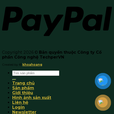
Copyright 2026 ©
Bản quyền thuộc Công ty Cổ
phần Công nghệ TechperVN
Created by ©
khoahoang
Search
for:
Trang chủ
Sản phẩm
Giới thiệu
Hình ảnh sản xuất
Liên hệ
Login
Newsletter