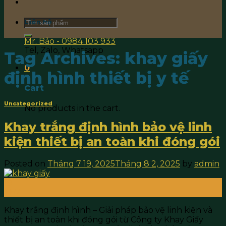
Search
Liên hệ
for:
Mr. Bảo - 0984 103 933
Tel, Zalo, Whatsapp
Tag Archives:
khay giấy
0
định hình thiết bị y tế
Cart
Uncategorized
No products in the cart.
Khay trắng định hình bảo vệ linh
kiện thiết bị an toàn khi đóng gói
Posted on
Tháng 7 19, 2025
Tháng 8 2, 2025
by
admin
19
Th7
Khay trắng định hình – Giải pháp bảo vệ linh kiện và
thiết bị an toàn khi đóng gói từ Công ty Khay Giấy