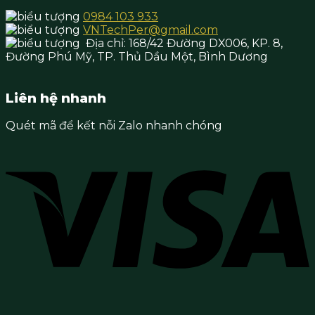
0984 103 933
VNTechPer@gmail.com
Địa chỉ:
168/42 Đường DX006, KP. 8,
Đường Phú Mỹ, TP. Thủ Dầu Một,
Bình Dương
Liên hệ nhanh
Quét mã để kết nỗi Zalo nhanh chóng