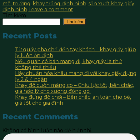
môi trường
,
khay trắng định hình
,
sản xuất khay giấy
định hình
Leave a comment
Tìm kiếm
Tìm kiếm
Recent Posts
Từ quầy pha chế đến tay khách – khay giấy giúp
ly luôn ổn định
Nếu quán có bán mang đi, khay giấy là thứ
không thể thiếu
Hãy chuẩn hóa khâu mang đi với khay giấy đựng
ly 2 & 4 ngăn
Khay đỡ cuộn màng co – Chịu lực tốt, bền chắc,
giá hợp lý cho xưởng đóng gói
Khay đựng đồ chơi – Bền chắc, an toàn cho bé,
giá tốt cho gia đình
Recent Comments
Không có bình luận nào để hiển thị.