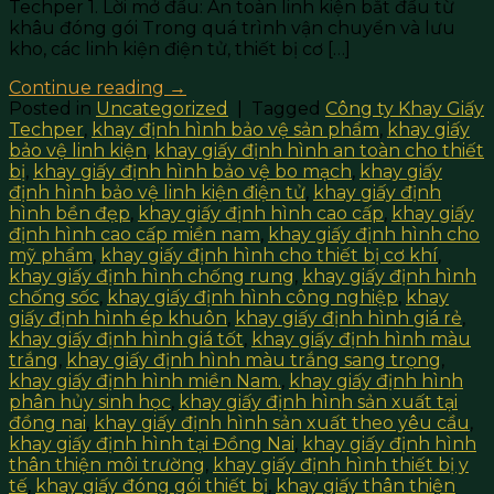
Techper 1. Lời mở đầu: An toàn linh kiện bắt đầu từ
khâu đóng gói Trong quá trình vận chuyển và lưu
kho, các linh kiện điện tử, thiết bị cơ […]
Continue reading
→
Posted in
Uncategorized
|
Tagged
Công ty Khay Giấy
Techper
,
khay định hình bảo vệ sản phẩm
,
khay giấy
bảo vệ linh kiện
,
khay giấy định hình an toàn cho thiết
bị
,
khay giấy định hình bảo vệ bo mạch
,
khay giấy
định hình bảo vệ linh kiện điện tử
,
khay giấy định
hình bền đẹp
,
khay giấy định hình cao cấp
,
khay giấy
định hình cao cấp miền nam
,
khay giấy định hình cho
mỹ phẩm
,
khay giấy định hình cho thiết bị cơ khí
,
khay giấy định hình chống rung
,
khay giấy định hình
chống sốc
,
khay giấy định hình công nghiệp
,
khay
giấy định hình ép khuôn
,
khay giấy định hình giá rẻ
,
khay giấy định hình giá tốt
,
khay giấy định hình màu
trắng
,
khay giấy định hình màu trắng sang trọng
,
khay giấy định hình miền Nam.
,
khay giấy định hình
phân hủy sinh học
,
khay giấy định hình sản xuất tại
đồng nai
,
khay giấy định hình sản xuất theo yêu cầu
,
khay giấy định hình tại Đồng Nai
,
khay giấy định hình
thân thiện môi trường
,
khay giấy định hình thiết bị y
tế
,
khay giấy đóng gói thiết bị
,
khay giấy thân thiện