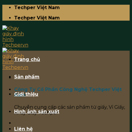
Skip
Techper Việt Nam
to
Techper Việt Nam
content
Trang chủ
Sản phẩm
Công Ty Cổ Phần Công Nghệ Techper Việt
Giới thiệu
Nam
Chuyên cung cấp các sản phẩm từ giấy, Vỉ Giấy,
Hình ảnh sản xuất
Khay Giấy Techper
Liên hệ