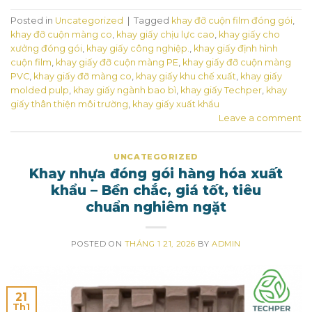
Posted in
Uncategorized
|
Tagged
khay đỡ cuộn film đóng gói
,
khay đỡ cuộn màng co
,
khay giấy chịu lực cao
,
khay giấy cho
xưởng đóng gói
,
khay giấy công nghiệp.
,
khay giấy định hình
cuộn film
,
khay giấy đỡ cuộn màng PE
,
khay giấy đỡ cuộn màng
PVC
,
khay giấy đỡ màng co
,
khay giấy khu chế xuất
,
khay giấy
molded pulp
,
khay giấy ngành bao bì
,
khay giấy Techper
,
khay
giấy thân thiện môi trường
,
khay giấy xuất khẩu
Leave a comment
UNCATEGORIZED
Khay nhựa đóng gói hàng hóa xuất
khẩu – Bền chắc, giá tốt, tiêu
chuẩn nghiêm ngặt
POSTED ON
THÁNG 1 21, 2026
BY
ADMIN
21
Th1