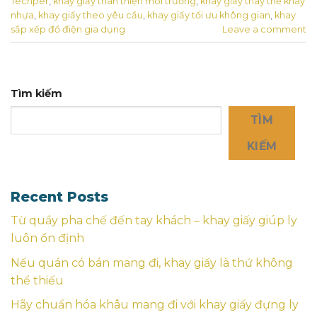
Techper
,
khay giấy thân thiện môi trường
,
khay giấy thay thế khay
nhựa
,
khay giấy theo yêu cầu
,
khay giấy tối ưu không gian
,
khay
sắp xếp đồ điện gia dụng
Leave a comment
Tìm kiếm
TÌM
KIẾM
Recent Posts
Từ quầy pha chế đến tay khách – khay giấy giúp ly
luôn ổn định
Nếu quán có bán mang đi, khay giấy là thứ không
thể thiếu
Hãy chuẩn hóa khâu mang đi với khay giấy đựng ly