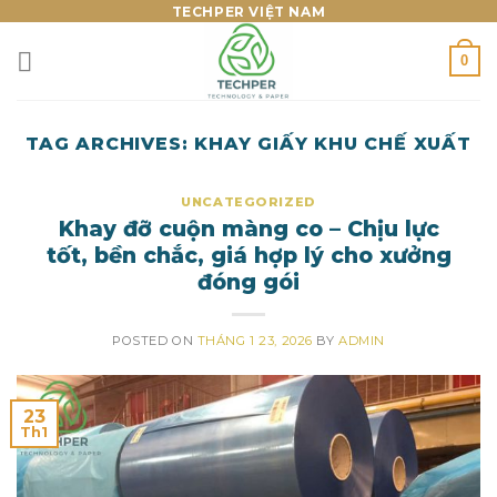
Skip
TECHPER VIỆT NAM
to
0
content
TAG ARCHIVES:
KHAY GIẤY KHU CHẾ XUẤT
UNCATEGORIZED
Khay đỡ cuộn màng co – Chịu lực
tốt, bền chắc, giá hợp lý cho xưởng
đóng gói
POSTED ON
THÁNG 1 23, 2026
BY
ADMIN
23
Th1