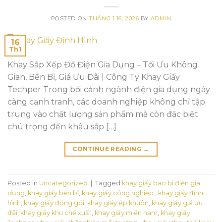
POSTED ON
THÁNG 1 16, 2026
BY
ADMIN
16
Th1
Khay Sắp Xếp Đồ Điện Gia Dụng – Tối Ưu Không
Gian, Bền Bỉ, Giá Ưu Đãi | Công Ty Khay Giấy
Techper Trong bối cảnh ngành điện gia dụng ngày
càng cạnh tranh, các doanh nghiệp không chỉ tập
trung vào chất lượng sản phẩm mà còn đặc biệt
chú trọng đến khâu sắp […]
CONTINUE READING
→
Posted in
Uncategorized
|
Tagged
khay giấy bao bì điện gia
dụng
,
khay giấy bền bỉ
,
khay giấy công nghiệp.
,
khay giấy định
hình
,
khay giấy đóng gói
,
khay giấy ép khuôn
,
khay giấy giá ưu
đãi
,
khay giấy khu chế xuất
,
khay giấy miền nam
,
khay giấy