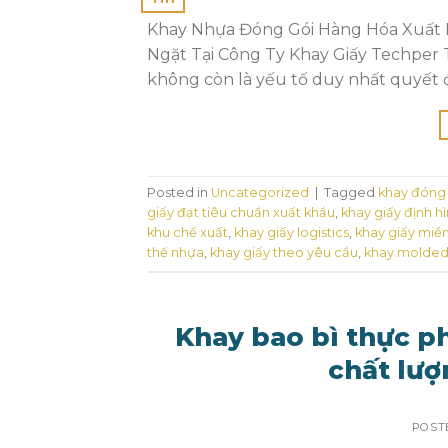
Khay Nhựa Đóng Gói Hàng Hóa Xuất K
Ngặt Tại Công Ty Khay Giấy Techper 
không còn là yếu tố duy nhất quyết đ
Posted in
Uncategorized
|
Tagged
khay đóng 
giấy đạt tiêu chuẩn xuất khẩu
,
khay giấy định h
khu chế xuất
,
khay giấy logistics
,
khay giấy miề
thế nhựa
,
khay giấy theo yêu cầu
,
khay molded
Khay bao bì thực ph
chất lượ
POST