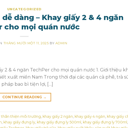
UNCATEGORIZED
dễ dàng – Khay giấy 2 & 4 ngăn
r cho mọi quán nước
ON
THÁNG MƯỜI MỘT 11, 2025
BY
ADMIN
y 2 & 4 ngăn TechPer cho mọi quán nước 1. Giới thiệu k
iết xuất miền Nam Trong thời đại các quán cà phê, trà s
pháp bao bì tiện lợi, […]
CONTINUE READING
→
y thân thiện môi trường
,
khay giấy 2 ngăn
,
khay giấy 4 ngăn
,
khay giấy c
h
,
khay giấy đựng ly
,
khay giấy đựng ly 500ml
,
khay giấy đựng ly 700ml
,
 giấy Techper
,
khay giấy trà sữa
,
khay giấy xuất khẩu
,
sản xuất khay giấ