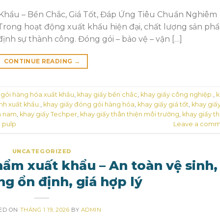
hẩu – Bền Chắc, Giá Tốt, Đáp Ứng Tiêu Chuẩn Nghiêm
Trong hoạt động xuất khẩu hiện đại, chất lượng sản ph
ịnh sự thành công. Đóng gói – bảo vệ – vận […]
CONTINUE READING
→
gói hàng hóa xuất khẩu
,
khay giấy bền chắc
,
khay giấy công nghiệp.
,
k
ình xuất khẩu.
,
khay giấy đóng gói hàng hóa
,
khay giấy giá tốt
,
khay giấ
n nam
,
khay giấy Techper
,
khay giấy thân thiện môi trường
,
khay giấy t
 pulp
Leave a comm
UNCATEGORIZED
ẩm xuất khẩu – An toàn vệ sinh,
ng ổn định, giá hợp lý
ED ON
THÁNG 1 19, 2026
BY
ADMIN