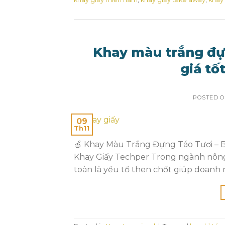
Khay màu trắng đựn
giá tố
POSTED 
09
Th11
🍎 Khay Màu Trắng Đựng Táo Tươi – B
Khay Giấy Techper Trong ngành nông 
toàn là yếu tố then chốt giúp doanh n