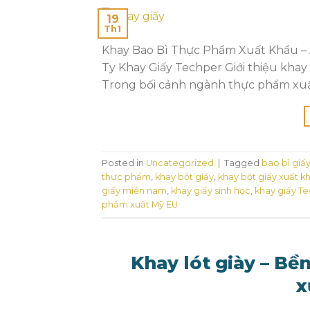
19
Th1
Khay Bao Bì Thực Phẩm Xuất Khẩu – A
Ty Khay Giấy Techper Giới thiệu khay
Trong bối cảnh ngành thực phẩm xuất
Posted in
Uncategorized
|
Tagged
bao bì giấy
thực phẩm
,
khay bột giấy
,
khay bột giấy xuất k
giấy miền nam
,
khay giấy sinh học
,
khay giấy T
phẩm xuất Mỹ EU
Khay lót giày – Bề
x