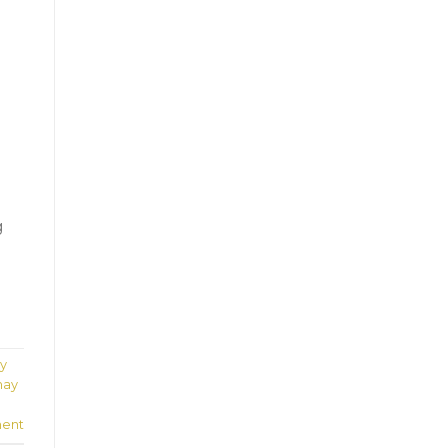
g
ấy
hay
ent