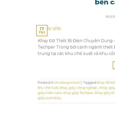
bền c
POST
17
Th1
Khay Đỡ Thiết Bị Điện Chuyên Dụng –
Techper Trong bối cảnh ngành thiết bị
trung tại các khu chế xuất và khu cô
Posted in
Uncategorized
|
Tagged
khay đỡ lin
khu chế xuất
,
khay giấy công nghiệp.
,
Khay giấy
giấy miền nam
,
khay giấy Techper
,
khay giấy t
giấy xuất khẩu