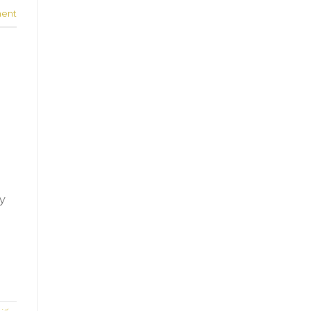
ent
y