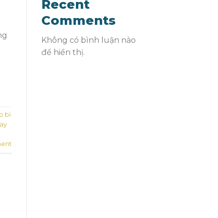
Recent
Comments
ng
Không có bình luận nào
m
để hiển thị.
o bì
ay
ent