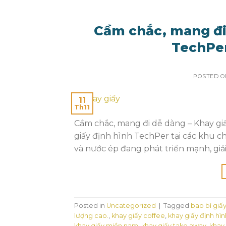
Cầm chắc, mang đi 
TechPe
POSTED 
11
Th11
Cầm chắc, mang đi dễ dàng – Khay giấ
giấy định hình TechPer tại các khu ch
và nước ép đang phát triển mạnh, giải 
Posted in
Uncategorized
|
Tagged
bao bì giấ
lượng cao.
,
khay giấy coffee
,
khay giấy định hìn
khay giấy miền nam
,
khay giấy take away
,
khay