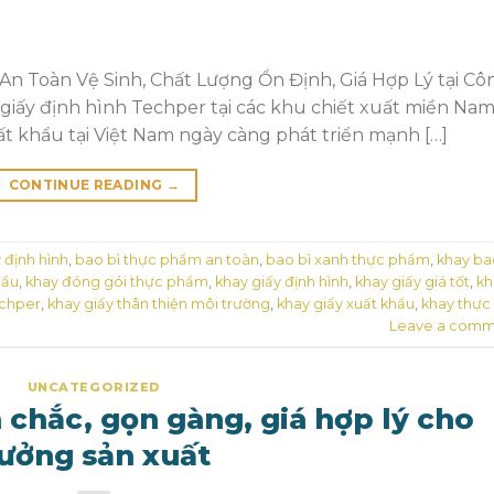
n Toàn Vệ Sinh, Chất Lượng Ổn Định, Giá Hợp Lý tại Cô
 giấy định hình Techper tại các khu chiết xuất miền Na
 khẩu tại Việt Nam ngày càng phát triển mạnh […]
CONTINUE READING
→
 định hình
,
bao bì thực phẩm an toàn
,
bao bì xanh thực phẩm
,
khay ba
hẩu
,
khay đóng gói thực phẩm
,
khay giấy định hình
,
khay giấy giá tốt
,
kh
echper
,
khay giấy thân thiện môi trường
,
khay giấy xuất khẩu
,
khay thực
Leave a comm
UNCATEGORIZED
n chắc, gọn gàng, giá hợp lý cho
ưởng sản xuất