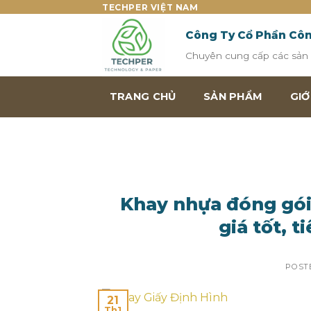
Skip
TECHPER VIỆT NAM
to
Công Ty Cổ Phần Cô
content
Chuyên cung cấp các sản p
TRANG CHỦ
SẢN PHẨM
GIỚ
Khay nhựa đóng gói
giá tốt, 
POST
21
Th1