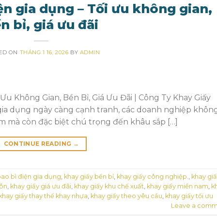
ện gia dụng – Tối ưu không gian,
n bỉ, giá ưu đãi
ED ON
THÁNG 1 16, 2026
BY
ADMIN
Ưu Không Gian, Bền Bỉ, Giá Ưu Đãi | Công Ty Khay Giấy
gia dụng ngày càng cạnh tranh, các doanh nghiệp khôn
m mà còn đặc biệt chú trọng đến khâu sắp […]
CONTINUE READING
→
bao bì điện gia dụng
,
khay giấy bền bỉ
,
khay giấy công nghiệp.
,
khay gi
uôn
,
khay giấy giá ưu đãi
,
khay giấy khu chế xuất
,
khay giấy miền nam
,
k
khay giấy thay thế khay nhựa
,
khay giấy theo yêu cầu
,
khay giấy tối ưu
Leave a comm