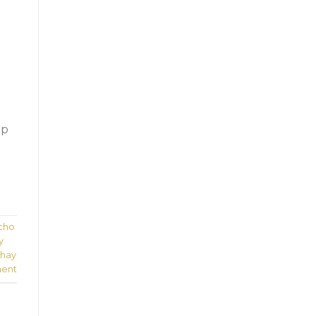
ập
 cho
y
khay
ent