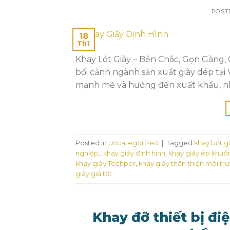
POST
18
Th1
Khay Lót Giày – Bền Chắc, Gọn Gàng,
bối cảnh ngành sản xuất giày dép tại 
mạnh mẽ và hướng đến xuất khẩu, nhu
Posted in
Uncategorized
|
Tagged
khay bột g
nghiệp.
,
khay giấy định hình
,
khay giấy ép khuô
khay giấy Techper
,
khay giấy thân thiện môi tr
giày giá tốt
Khay đỡ thiết bị đ