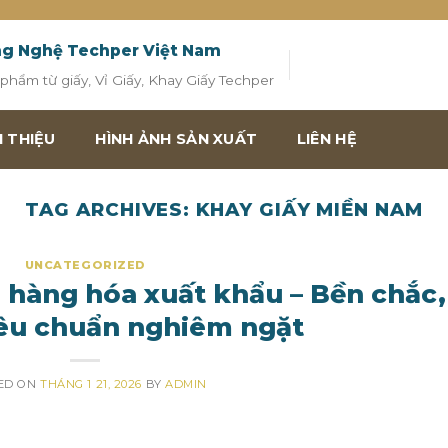
ng Nghệ Techper Việt Nam
hẩm từ giấy, Vỉ Giấy, Khay Giấy Techper
I THIỆU
HÌNH ẢNH SẢN XUẤT
LIÊN HỆ
TAG ARCHIVES:
KHAY GIẤY MIỀN NAM
UNCATEGORIZED
 hàng hóa xuất khẩu – Bền chắc,
tiêu chuẩn nghiêm ngặt
ED ON
THÁNG 1 21, 2026
BY
ADMIN