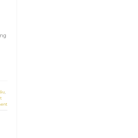
ong
cầu
,
t
ent