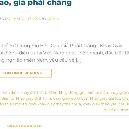
ao, giá phải chăng
ED ON
THÁNG 1 17, 2026
BY
ADMIN
 Dễ Sử Dụng, Độ Bền Cao, Giá Phải Chăng | Khay Giấy
 điện – điện tử tại Việt Nam phát triển mạnh, đặc biệt t
ng nghiệp miền Nam, yêu cầu về […]
CONTINUE READING
→
h kiện điện
,
khay đỡ thiết bị điện
,
khay đóng gói thiết bị điện
,
khay giấy
 điện tử
,
khay giấy định hình
,
khay giấy ép khuôn
,
khay giấy giá tốt
,
kha
hân thiện môi trường
,
khay giấy thay thế nhựa
,
khay giấy theo yêu cầu
,
Leave a comm
UNCATEGORIZED