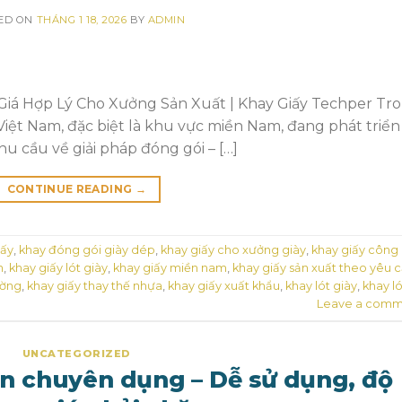
ED ON
THÁNG 1 18, 2026
BY
ADMIN
 Giá Hợp Lý Cho Xưởng Sản Xuất | Khay Giấy Techper Tr
Việt Nam, đặc biệt là khu vực miền Nam, đang phát triển
 cầu về giải pháp đóng gói – […]
CONTINUE READING
→
iấy
,
khay đóng gói giày dép
,
khay giấy cho xưởng giày
,
khay giấy công
n
,
khay giấy lót giày
,
khay giấy miền nam
,
khay giấy sản xuất theo yêu 
ường
,
khay giấy thay thế nhựa
,
khay giấy xuất khẩu
,
khay lót giày
,
khay ló
Leave a comm
UNCATEGORIZED
iện chuyên dụng – Dễ sử dụng, độ