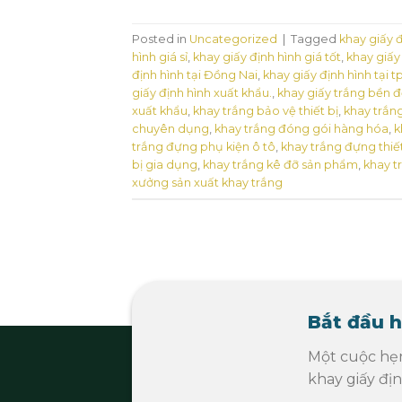
Posted in
Uncategorized
|
Tagged
khay giấy 
hình giá sỉ
,
khay giấy định hình giá tốt
,
khay giấy 
định hình tại Đồng Nai
,
khay giấy định hình tại 
giấy định hình xuất khẩu.
,
khay giấy trắng bền 
xuất khẩu
,
khay trắng bảo vệ thiết bị
,
khay trắn
chuyên dụng
,
khay trắng đóng gói hàng hóa
,
k
trắng đựng phụ kiện ô tô
,
khay trắng đựng thiế
bị gia dụng
,
khay trắng kê đỡ sản phẩm
,
khay t
xưởng sản xuất khay trắng
Bắt đầu h
Một cuộc hẹ
khay giấy đị