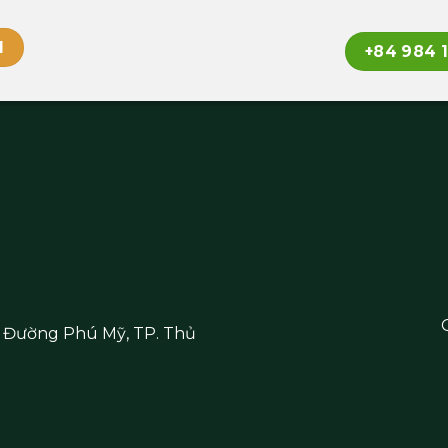
l
+84 984 
, Đường Phú Mỹ, TP. Thủ