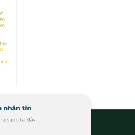
nh
iấy
hay
khay
ết
ent
 nhắn tin
atsapp tại đây