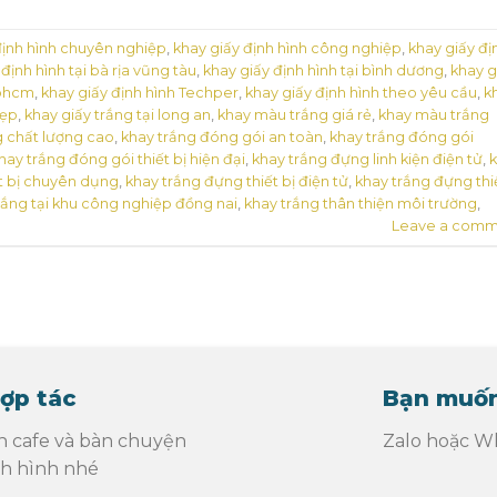
định hình chuyên nghiệp
,
khay giấy định hình công nghiệp
,
khay giấy đị
định hình tại bà rịa vũng tàu
,
khay giấy định hình tại bình dương
,
khay g
tphcm
,
khay giấy định hình Techper
,
khay giấy định hình theo yêu cầu
,
k
đẹp
,
khay giấy trắng tại long an
,
khay màu trắng giá rẻ
,
khay màu trắng
g chất lượng cao
,
khay trắng đóng gói an toàn
,
khay trắng đóng gói
hay trắng đóng gói thiết bị hiện đại
,
khay trắng đựng linh kiện điện tử
,
t bị chuyên dụng
,
khay trắng đựng thiết bị điện tử
,
khay trắng đựng thi
rắng tại khu công nghiệp đồng nai
,
khay trắng thân thiện môi trường
,
Leave a comm
ợp tác
Bạn muốn
n cafe và bàn chuyện
Zalo hoặc Wh
nh hình nhé