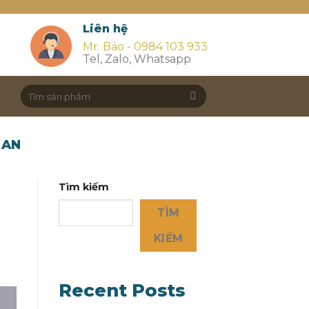
Liên hệ
Mr. Bảo - 0984 103 933
Tel, Zalo, Whatsapp
Search
for:
 AN
Tìm kiếm
TÌM
KIẾM
Recent Posts