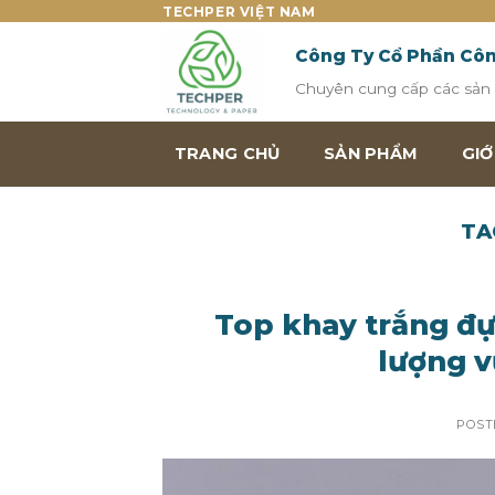
Skip
TECHPER VIỆT NAM
to
Công Ty Cổ Phần Cô
content
Chuyên cung cấp các sản p
TRANG CHỦ
SẢN PHẨM
GIỚ
TA
Top khay trắng đự
lượng v
POST