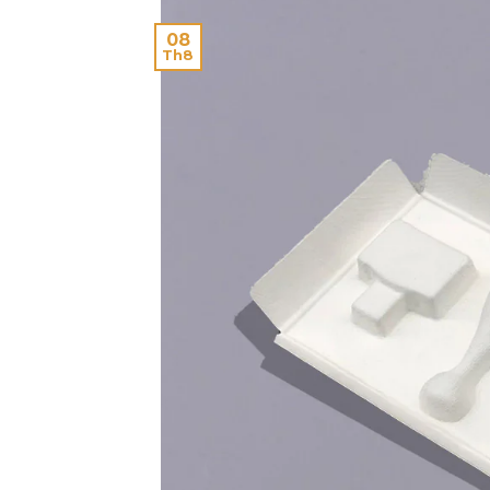
08
Th8