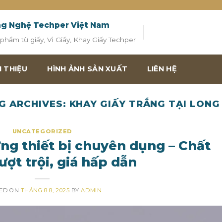
ng Nghệ Techper Việt Nam
hẩm từ giấy, Vỉ Giấy, Khay Giấy Techper
I THIỆU
HÌNH ẢNH SẢN XUẤT
LIÊN HỆ
G ARCHIVES:
KHAY GIẤY TRẮNG TẠI LONG
UNCATEGORIZED
ng thiết bị chuyên dụng – Chất
ượt trội, giá hấp dẫn
ED ON
THÁNG 8 8, 2025
BY
ADMIN