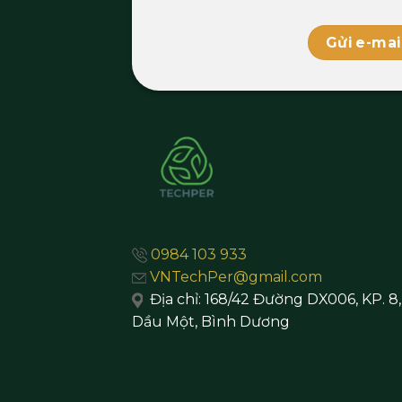
Gửi e-mai
0984 103 933
VNTechPer@gmail.com
Địa chỉ:
168/42 Đường DX006, KP. 8
Dầu Một,
Bình Dương