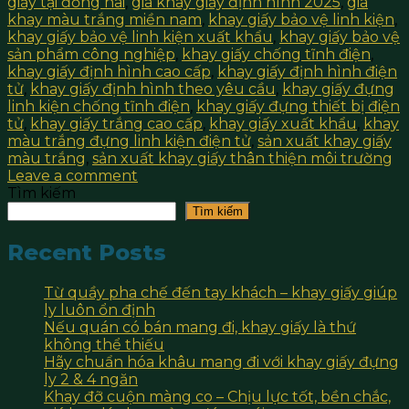
giấy tại đồng nai
,
giá khay giấy định hình 2025
,
giá
khay màu trắng miền nam
,
khay giấy bảo vệ linh kiện
,
khay giấy bảo vệ linh kiện xuất khẩu
,
khay giấy bảo vệ
sản phẩm công nghiệp
,
khay giấy chống tĩnh điện
,
khay giấy định hình cao cấp
,
khay giấy định hình điện
tử
,
khay giấy định hình theo yêu cầu
,
khay giấy đựng
linh kiện chống tĩnh điện
,
khay giấy đựng thiết bị điện
tử
,
khay giấy trắng cao cấp
,
khay giấy xuất khẩu
,
khay
màu trắng đựng linh kiện điện tử
,
sản xuất khay giấy
màu trắng
,
sản xuất khay giấy thân thiện môi trường
Leave a comment
Tìm kiếm
Tìm kiếm
Recent Posts
Từ quầy pha chế đến tay khách – khay giấy giúp
ly luôn ổn định
Nếu quán có bán mang đi, khay giấy là thứ
không thể thiếu
Hãy chuẩn hóa khâu mang đi với khay giấy đựng
ly 2 & 4 ngăn
Khay đỡ cuộn màng co – Chịu lực tốt, bền chắc,