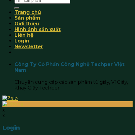
for:
Trang chủ
Sản phẩm
Giới thiệu
Hình ảnh sản xuất
Liên hệ
Login
Newsletter
Công Ty Cổ Phần Công Nghệ Techper Việt
Nam
Chuyên cung cấp các sản phẩm từ giấy, Vỉ Giấy,
Khay Giấy Techper
x
x
Login