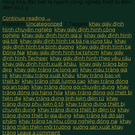
hàng hóa, đặc biệt là ngành công nghiệp thiết bị điện,
điện tử, […]
Continue reading
→
Posted in
Uncategorized
|
Tagged
khay giấy định
hình chuyên nghiệp
,
khay giấy định hình công
nghiệp
,
khay giấy định hình giá sỉ
,
khay giấy định hình
giá tốt
,
khay giấy định hình tại bà rịa vũng tàu
,
khay
giấy định hình tại bình dương
,
khay giấy định hình tại
Đồng Nai
,
khay giấy định hình tại tphcm
,
khay giấy
định hình Techper
,
khay giấy định hình theo yêu cầu
,
khay giấy định hình xuất khẩu.
,
khay giấy trắng bền
đẹp
,
khay giấy trắng tại long an
,
khay màu trắng giá
rẻ
,
khay màu trắng xuất khẩu
,
khay trắng bảo vệ
thiết bị
,
khay trắng chất lượng cao
,
khay trắng đóng
gói an toàn
,
khay trắng đóng gói chuyên dụng
,
khay
trắng đóng gói hàng hóa
,
khay trắng đóng gói thiết bị
hiện đại
,
khay trắng đựng linh kiện điện tử
,
khay
trắng đựng phụ kiện ô tô
,
khay trắng đựng thiết bị
chuyên dụng
,
khay trắng đựng thiết bị điện tử
,
khay
trắng đựng thiết bị gia dụng
,
khay trắng kê đỡ sản
phẩm
,
khay trắng tại khu công nghiệp đồng nai
,
khay
trắng thân thiện môi trường
,
xưởng sản xuất khay
trắng
Leave a comment