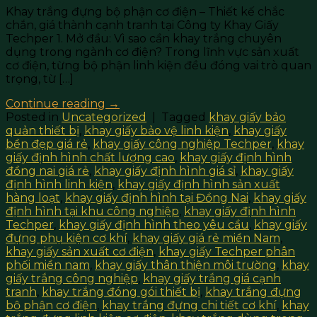
Khay trắng đựng bộ phận cơ điện – Thiết kế chắc
chắn, giá thành cạnh tranh tại Công ty Khay Giấy
Techper 1. Mở đầu: Vì sao cần khay trắng chuyên
dụng trong ngành cơ điện? Trong lĩnh vực sản xuất
cơ điện, từng bộ phận linh kiện đều đóng vai trò quan
trọng, từ […]
Continue reading
→
Posted in
Uncategorized
|
Tagged
khay giấy bảo
quản thiết bị
,
khay giấy bảo vệ linh kiện
,
khay giấy
bền đẹp giá rẻ
,
khay giấy công nghiệp Techper
,
khay
giấy định hình chất lượng cao
,
khay giấy định hình
đồng nai giá rẻ
,
khay giấy định hình giá sỉ
,
khay giấy
định hình linh kiện
,
khay giấy định hình sản xuất
hàng loạt
,
khay giấy định hình tại Đồng Nai
,
khay giấy
định hình tại khu công nghiệp
,
khay giấy định hình
Techper
,
khay giấy định hình theo yêu cầu
,
khay giấy
đựng phụ kiện cơ khí
,
khay giấy giá rẻ miền Nam
,
khay giấy sản xuất cơ điện
,
khay giấy Techper phân
phối miền nam
,
khay giấy thân thiện môi trường
,
khay
giấy trắng công nghiệp
,
khay giấy trắng giá cạnh
tranh
,
khay trắng đóng gói thiết bị
,
khay trắng đựng
bộ phận cơ điện
,
khay trắng đựng chi tiết cơ khí
,
khay