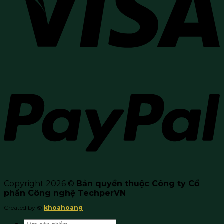
Copyright 2026 ©
Bản quyền thuộc Công ty Cổ
phần Công nghệ TechperVN
Created by ©
khoahoang
Search