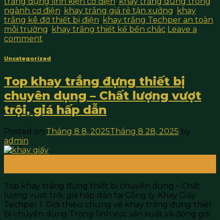
trắng đựng linh kiện cơ điện
,
khay trắng dùng trong
ngành cơ điện
,
khay trắng giá rẻ tận xưởng
,
khay
trắng kê đỡ thiết bị điện
,
khay trắng Techper an toàn
môi trường
,
khay trắng thiết kế bền chắc
Leave a
comment
Uncategorized
Top khay trắng đựng thiết bị
chuyên dụng – Chất lượng vượt
trội, giá hấp dẫn
Posted on
Tháng 8 8, 2025
Tháng 8 28, 2025
by
admin
08
Th8
Top khay trắng đựng thiết bị chuyên dụng – Chất
lượng vượt trội, giá hấp dẫn tại Công ty Khay Giấy
Techper 1. Giới thiệu chung về khay trắng đựng thiết
bị chuyên dụng Trong lĩnh vực sản xuất và đóng gói