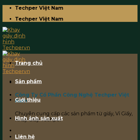
Skip
Techper Việt Nam
to
Techper Việt Nam
content
Trang chủ
Sản phẩm
Công Ty Cổ Phần Công Nghệ Techper Việt
Giới thiệu
Nam
Chuyên cung cấp các sản phẩm từ giấy, Vỉ Giấy,
Hình ảnh sản xuất
Khay Giấy Techper
Liên hệ