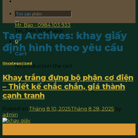
Search
Liên hệ
for:
Mr. Bảo - 0984 103 933
Tel, Zalo, Whatsapp
Tag Archives:
khay giấy
0
định hình theo yêu cầu
Cart
Uncategorized
No products in the cart.
Khay trắng đựng bộ phận cơ điện
– Thiết kế chắc chắn, giá thành
cạnh tranh
Posted on
Tháng 8 10, 2025
Tháng 8 28, 2025
by
admin
10
Th8