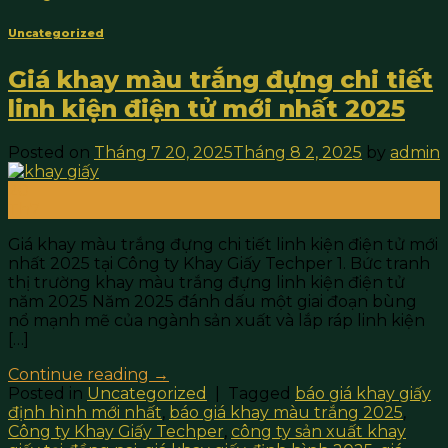
Uncategorized
Giá khay màu trắng đựng chi tiết
linh kiện điện tử mới nhất 2025
Posted on
Tháng 7 20, 2025
Tháng 8 2, 2025
by
admin
20
Th7
Giá khay màu trắng đựng chi tiết linh kiện điện tử mới
nhất 2025 tại Công ty Khay Giấy Techper 1. Bức tranh
thị trường khay màu trắng đựng linh kiện điện tử
năm 2025 Năm 2025 đánh dấu một giai đoạn bùng
nổ mạnh mẽ của ngành sản xuất và lắp ráp linh kiện
[…]
Continue reading
→
Posted in
Uncategorized
|
Tagged
báo giá khay giấy
định hình mới nhất
,
báo giá khay màu trắng 2025
,
Công ty Khay Giấy Techper
,
công ty sản xuất khay