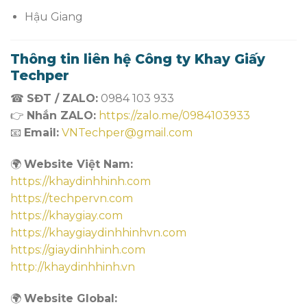
Hậu Giang
Thông tin liên hệ Công ty Khay Giấy
Techper
☎
SĐT / ZALO:
0984 103 933
👉
Nhắn ZALO:
https://zalo.me/0984103933
📧
Email:
VNTechper@gmail.com
🌍
Website Việt Nam:
https://khaydinhhinh.com
https://techpervn.com
https://khaygiay.com
https://khaygiaydinhhinhvn.com
https://giaydinhhinh.com
http://khaydinhhinh.vn
🌍
Website Global: