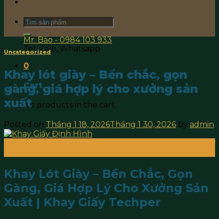
Search
Liên hệ
for:
Mr. Bảo - 0984 103 933
Tel, Zalo, Whatsapp
Uncategorized
0
Khay lót giày – Bền chắc, gọn
Cart
gàng, giá hợp lý cho xưởng sản
xuất
No products in the cart.
Posted on
Tháng 1 18, 2026
Tháng 1 30, 2026
by
admin
18
Th1
Khay Lót Giày – Bền Chắc, Gọn
Gàng, Giá Hợp Lý Cho Xưởng Sản
Xuất | Khay Giấy Techper