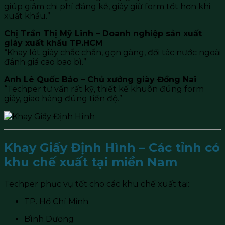
giúp giảm chi phí đáng kể, giày giữ form tốt hơn khi
xuất khẩu.”
Chị Trần Thị Mỹ Linh – Doanh nghiệp sản xuất
giày xuất khẩu TP.HCM
“Khay lót giày chắc chắn, gọn gàng, đối tác nước ngoài
đánh giá cao bao bì.”
Anh Lê Quốc Bảo – Chủ xưởng giày Đồng Nai
“Techper tư vấn rất kỹ, thiết kế khuôn đúng form
giày, giao hàng đúng tiến độ.”
Khay Giấy Định Hình – Các tỉnh có
khu chế xuất tại miền Nam
Techper phục vụ tốt cho các khu chế xuất tại:
TP. Hồ Chí Minh
Bình Dương