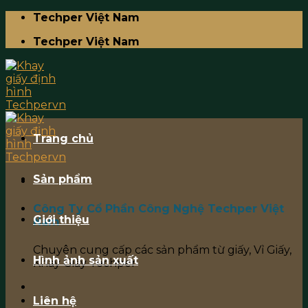
Skip
Techper Việt Nam
to
Techper Việt Nam
content
Trang chủ
Sản phẩm
Công Ty Cổ Phần Công Nghệ Techper Việt
Giới thiệu
Nam
Chuyên cung cấp các sản phẩm từ giấy, Vỉ Giấy,
Hình ảnh sản xuất
Khay Giấy Techper
Liên hệ