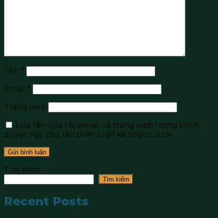
Tên
*
Email
*
Trang web
Lưu tên của tôi, email, và trang web trong trình
duyệt này cho lần bình luận kế tiếp của tôi.
Tìm kiếm
Tìm kiếm
Recent Posts