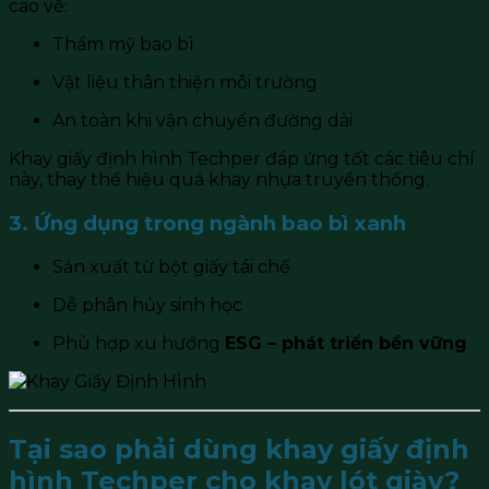
cao về:
Thẩm mỹ bao bì
Vật liệu thân thiện môi trường
An toàn khi vận chuyển đường dài
Khay giấy định hình Techper đáp ứng tốt các tiêu chí
này, thay thế hiệu quả khay nhựa truyền thống.
3. Ứng dụng trong ngành bao bì xanh
Sản xuất từ bột giấy tái chế
Dễ phân hủy sinh học
Phù hợp xu hướng
ESG – phát triển bền vững
Tại sao phải dùng khay giấy định
hình Techper cho khay lót giày?