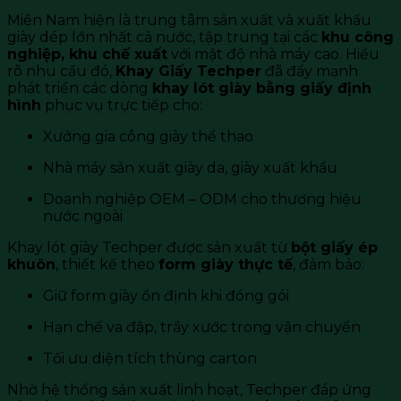
Miền Nam hiện là trung tâm sản xuất và xuất khẩu
giày dép lớn nhất cả nước, tập trung tại các
khu công
nghiệp, khu chế xuất
với mật độ nhà máy cao. Hiểu
rõ nhu cầu đó,
Khay Giấy Techper
đã đẩy mạnh
phát triển các dòng
khay lót giày bằng giấy định
hình
phục vụ trực tiếp cho:
Xưởng gia công giày thể thao
Nhà máy sản xuất giày da, giày xuất khẩu
Doanh nghiệp OEM – ODM cho thương hiệu
nước ngoài
Khay lót giày Techper được sản xuất từ
bột giấy ép
khuôn
, thiết kế theo
form giày thực tế
, đảm bảo:
Giữ form giày ổn định khi đóng gói
Hạn chế va đập, trầy xước trong vận chuyển
Tối ưu diện tích thùng carton
Nhờ hệ thống sản xuất linh hoạt, Techper đáp ứng