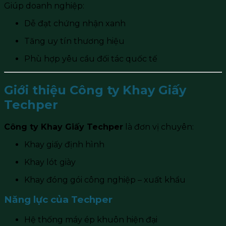
Giúp doanh nghiệp:
Dễ đạt chứng nhận xanh
Tăng uy tín thương hiệu
Phù hợp yêu cầu đối tác quốc tế
Giới thiệu Công ty Khay Giấy
Techper
Công ty Khay Giấy Techper
là đơn vị chuyên:
Khay giấy định hình
Khay lót giày
Khay đóng gói công nghiệp – xuất khẩu
Năng lực của Techper
Hệ thống máy ép khuôn hiện đại