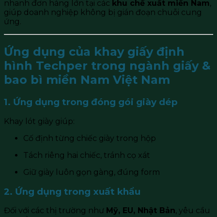
nhanh đơn hàng lớn tại các
khu chế xuất miền Nam
,
giúp doanh nghiệp không bị gián đoạn chuỗi cung
ứng.
Ứng dụng của khay giấy định
hình Techper trong ngành giấy &
bao bì miền Nam Việt Nam
1. Ứng dụng trong đóng gói giày dép
Khay lót giày giúp:
Cố định từng chiếc giày trong hộp
Tách riêng hai chiếc, tránh cọ xát
Giữ giày luôn gọn gàng, đúng form
2. Ứng dụng trong xuất khẩu
Đối với các thị trường như
Mỹ, EU, Nhật Bản
, yêu cầu