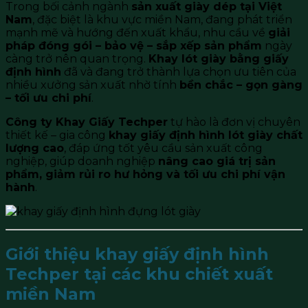
Trong bối cảnh ngành
sản xuất giày dép tại Việt
Nam
, đặc biệt là khu vực miền Nam, đang phát triển
mạnh mẽ và hướng đến xuất khẩu, nhu cầu về
giải
pháp đóng gói – bảo vệ – sắp xếp sản phẩm
ngày
càng trở nên quan trọng.
Khay lót giày bằng giấy
định hình
đã và đang trở thành lựa chọn ưu tiên của
nhiều xưởng sản xuất nhờ tính
bền chắc – gọn gàng
– tối ưu chi phí
.
Công ty Khay Giấy Techper
tự hào là đơn vị chuyên
thiết kế – gia công
khay giấy định hình lót giày chất
lượng cao
, đáp ứng tốt yêu cầu sản xuất công
nghiệp, giúp doanh nghiệp
nâng cao giá trị sản
phẩm, giảm rủi ro hư hỏng và tối ưu chi phí vận
hành
.
Giới thiệu khay giấy định hình
Techper tại các khu chiết xuất
miền Nam