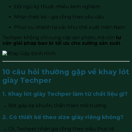
Đội ngũ kỹ thuật nhiều kinh nghiệm
Nhận thiết kế – gia công theo yêu cầu
Phục vụ nhanh tại các khu chế xuất miền Nam
Techper không chỉ cung cấp sản phẩm, mà còn
tư
vấn giải pháp bao bì tối ưu cho xưởng sản xuất
.
10 câu hỏi thường gặp về khay lót
giày Techper
1. Khay lót giày Techper làm từ chất liệu gì?
→ Bột giấy ép khuôn, thân thiện môi trường.
2. Có thiết kế theo size giày riêng không?
→ Có, Techper nhận gia công theo mẫu thực tế.