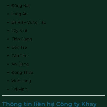
Đồng Nai
Long An
Bà Rịa – Vũng Tàu
Tây Ninh
Tiền Giang
Bến Tre
Cần Thơ
An Giang
Đồng Tháp
Vĩnh Long
Trà Vinh
Thông tin liên hệ Công ty Khay