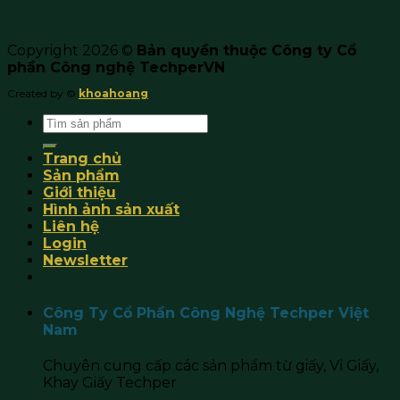
Copyright 2026 ©
Bản quyền thuộc Công ty Cổ
phần Công nghệ TechperVN
Created by ©
khoahoang
Search
for:
Trang chủ
Sản phẩm
Giới thiệu
Hình ảnh sản xuất
Liên hệ
Login
Newsletter
Công Ty Cổ Phần Công Nghệ Techper Việt
Nam
Chuyên cung cấp các sản phẩm từ giấy, Vỉ Giấy,
Khay Giấy Techper