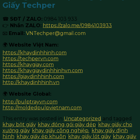
Giấy Techper
☎
SĐT / ZALO:
0984 103 933
👉
Nhắn ZALO:
https://zalo.me/0984103933
📧
Email:
VNTechper@gmail.com
🌍
Website Việt Nam:
https://khaydinhhinh.com
https://techpervn.com
https://khaygiay.com
https://khaygiaydinhhinhvn.com
https://giaydinhhinh.com
http://khaydinhhinh.vn
🌍
Website Global:
http://pulptrayvn.com
http://moldedpulpvietnam.com
This entry was posted in
Uncategorized
and tagged
khay bột giấy
,
khay đóng gói giày dép
,
khay giấy cho
xưởng giày
,
khay giấy công nghiệp.
,
khay giấy định
hình
,
khay giấy ép khuôn
,
khay giấy lót giày
,
khay giấy