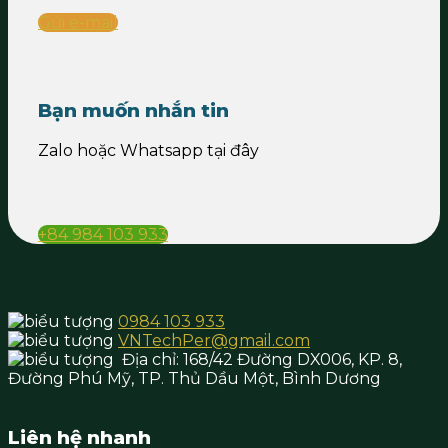
Gửi e-mail
Bạn muốn nhắn tin
Zalo hoặc Whatsapp tại đây
+84 984 103 933
0984 103 933
VNTechPer@gmail.com
Địa chỉ:
168/42 Đường DX006, KP. 8,
Đường Phú Mỹ, TP. Thủ Dầu Một,
Bình Dương
Liên hệ nhanh