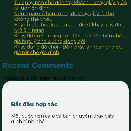
Từ quầy pha chế đến tay khách – khay giấy giúp
ly luôn ổn định
Nếu quán có bán mang đi, khay giấy là thứ
không thể thiếu
Hãy chuẩn hóa khâu mang đi với khay giấy đựng
ly 2 & 4 ngăn
Khay đỡ cuộn màng co – Chịu lực tốt, bền chắc,
giá hợp lý cho xưởng đóng gói
Khay đựng đồ chơi – Bền chắc, an toàn cho bé,
giá tốt cho gia đình
Recent Comments
Không có bình luận nào để hiển thị.
Bắt đầu hợp tác
Một cuộc hẹn cafe và bàn chuyện khay giấy
định hình nhé