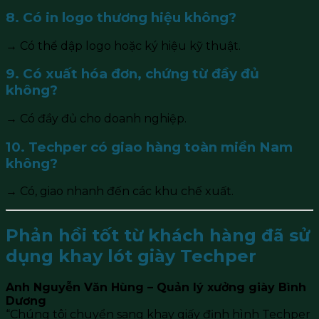
8. Có in logo thương hiệu không?
→ Có thể dập logo hoặc ký hiệu kỹ thuật.
9. Có xuất hóa đơn, chứng từ đầy đủ
không?
→ Có đầy đủ cho doanh nghiệp.
10. Techper có giao hàng toàn miền Nam
không?
→ Có, giao nhanh đến các khu chế xuất.
Phản hồi tốt từ khách hàng đã sử
dụng khay lót giày Techper
Anh Nguyễn Văn Hùng – Quản lý xưởng giày Bình
Dương
“Chúng tôi chuyển sang khay giấy định hình Techper