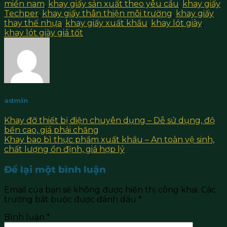
miền nam
,
khay giấy sản xuất theo yêu cầu
,
khay giấy
Techper
,
khay giấy thân thiện môi trường
,
khay giấy
thay thế nhựa
,
khay giấy xuất khẩu
,
khay lót giày
,
khay lót giày giá tốt
.
admin
Khay đỡ thiết bị điện chuyên dụng – Dễ sử dụng, độ
bền cao, giá phải chăng
Khay bao bì thực phẩm xuất khẩu – An toàn vệ sinh,
chất lượng ổn định, giá hợp lý
Để lại một bình luận
Email của bạn sẽ không được hiển thị công khai.
Các
trường bắt buộc được đánh dấu
*
Bình luận
*