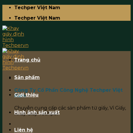
Skip
Techper Việt Nam
to
Techper Việt Nam
content
Trang chủ
Sản phẩm
Công Ty Cổ Phần Công Nghệ Techper Việt
Giới thiệu
Nam
Chuyên cung cấp các sản phẩm từ giấy, Vỉ Giấy,
Hình ảnh sản xuất
Khay Giấy Techper
Liên hệ