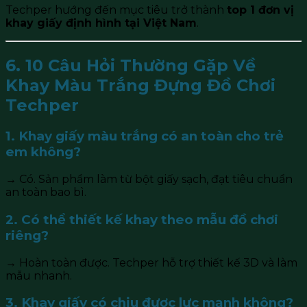
Techper hướng đến mục tiêu trở thành
top 1 đơn vị
khay giấy định hình tại Việt Nam
.
6. 10 Câu Hỏi Thường Gặp Về
Khay Màu Trắng Đựng Đồ Chơi
Techper
1. Khay giấy màu trắng có an toàn cho trẻ
em không?
→ Có. Sản phẩm làm từ bột giấy sạch, đạt tiêu chuẩn
an toàn bao bì.
2. Có thể thiết kế khay theo mẫu đồ chơi
riêng?
→ Hoàn toàn được. Techper hỗ trợ thiết kế 3D và làm
mẫu nhanh.
3. Khay giấy có chịu được lực mạnh không?