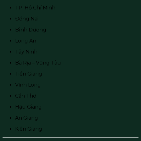
TP. Hồ Chí Minh
Đồng Nai
Bình Dương
Long An
Tây Ninh
Bà Rịa – Vũng Tàu
Tiền Giang
Vĩnh Long
Cần Thơ
Hậu Giang
An Giang
Kiên Giang