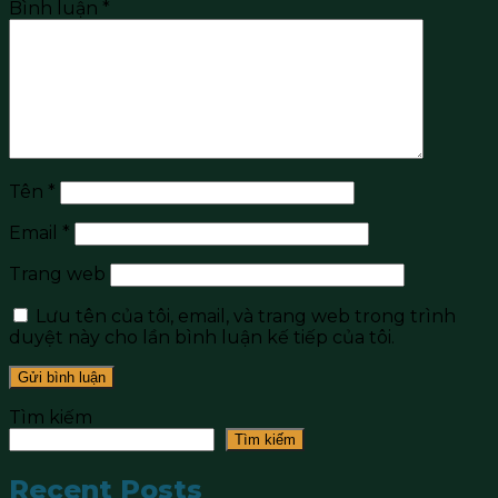
Bình luận
*
Tên
*
Email
*
Trang web
Lưu tên của tôi, email, và trang web trong trình
duyệt này cho lần bình luận kế tiếp của tôi.
Tìm kiếm
Tìm kiếm
Recent Posts