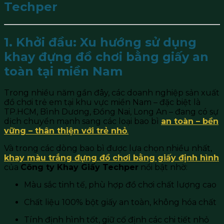
Techper
1. Khởi đầu: Xu hướng sử dụng
khay đựng đồ chơi bằng giấy an
toàn tại miền Nam
Trong nhiều năm gần đây, các doanh nghiệp sản xuất
đồ chơi trẻ em tại khu vực miền Nam – đặc biệt là
TP.HCM, Bình Dương, Đồng Nai, Long An – đang có sự
dịch chuyển mạnh sang các loại bao bì
an toàn – bền
vững – thân thiện với trẻ nhỏ
.
Và trong các dòng bao bì được lựa chọn nhiều nhất,
khay màu trắng đựng đồ chơi bằng giấy định hình
của
Công ty Khay Giấy Techper
nổi bật nhờ:
Màu sắc tinh tế, phù hợp đồ chơi chất lượng cao
Chất liệu 100% bột giấy an toàn, không hóa chất
Tính định hình tốt, giữ cố định các chi tiết nhỏ