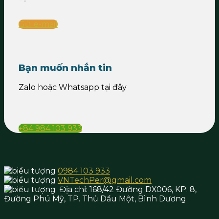
Gửi e-mail
Bạn muốn nhắn tin
Zalo hoặc Whatsapp tại đây
+84 984 103 933
0984 103 933
VNTechPer@gmail.com
Địa chỉ:
168/42 Đường DX006, KP. 8,
Đường Phú Mỹ, TP. Thủ Dầu Một,
Bình Dương