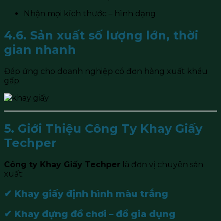
Nhận mọi kích thước – hình dạng
4.6. Sản xuất số lượng lớn, thời
gian nhanh
Đáp ứng cho doanh nghiệp có đơn hàng xuất khẩu
gấp.
5. Giới Thiệu Công Ty Khay Giấy
Techper
Công ty Khay Giấy Techper
là đơn vị chuyên sản
xuất:
✔ Khay giấy định hình màu trắng
✔ Khay đựng đồ chơi – đồ gia dụng