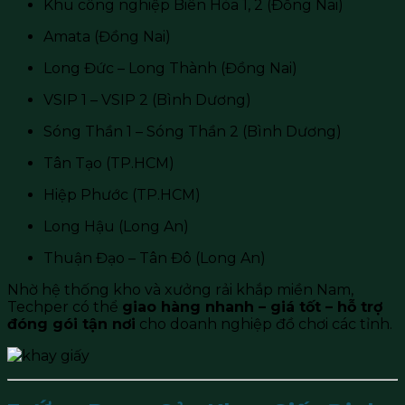
Khu công nghiệp Biên Hòa 1, 2 (Đồng Nai)
Amata (Đồng Nai)
Long Đức – Long Thành (Đồng Nai)
VSIP 1 – VSIP 2 (Bình Dương)
Sóng Thần 1 – Sóng Thần 2 (Bình Dương)
Tân Tạo (TP.HCM)
Hiệp Phước (TP.HCM)
Long Hậu (Long An)
Thuận Đạo – Tân Đô (Long An)
Nhờ hệ thống kho và xưởng rải khắp miền Nam,
Techper có thể
giao hàng nhanh – giá tốt – hỗ trợ
đóng gói tận nơi
cho doanh nghiệp đồ chơi các tỉnh.