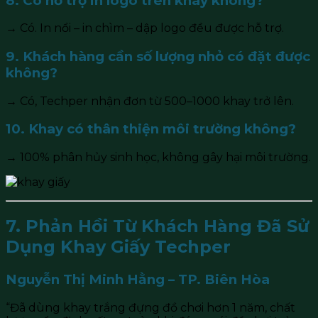
8. Có hỗ trợ in logo trên khay không?
→ Có. In nổi – in chìm – dập logo đều được hỗ trợ.
9. Khách hàng cần số lượng nhỏ có đặt được
không?
→ Có, Techper nhận đơn từ 500–1000 khay trở lên.
10. Khay có thân thiện môi trường không?
→ 100% phân hủy sinh học, không gây hại môi trường.
7. Phản Hồi Từ Khách Hàng Đã Sử
Dụng Khay Giấy Techper
Nguyễn Thị Minh Hằng – TP. Biên Hòa
“Đã dùng khay trắng đựng đồ chơi hơn 1 năm, chất