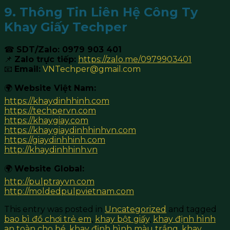
9. Thông Tin Liên Hệ Công Ty
Khay Giấy Techper
☎
SDT/Zalo: 0979 903 401
📌
Zalo trực tiếp:
https://zalo.me/0979903401
📧
Email:
VNTechper@gmail.com
🌍
Website Việt Nam:
https://khaydinhhinh.com
https://techpervn.com
https://khaygiay.com
https://khaygiaydinhhinhvn.com
https://giaydinhhinh.com
http://khaydinhhinh.vn
🌍
Website Global:
http://pulptrayvn.com
http://moldedpulpvietnam.com
This entry was posted in
Uncategorized
and tagged
bao bì đồ chơi trẻ em
,
khay bột giấy
,
khay định hình
an toàn cho bé
,
khay định hình màu trắng
,
khay