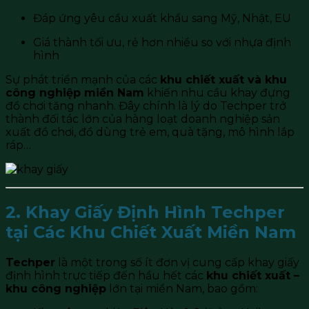
Đáp ứng yêu cầu xuất khẩu sang Mỹ, Nhật, EU
Giá thành tối ưu, rẻ hơn nhiều so với nhựa định
hình
Sự phát triển mạnh của các
khu chiết xuất và khu
công nghiệp miền Nam
khiến nhu cầu khay đựng
đồ chơi tăng nhanh. Đây chính là lý do Techper trở
thành đối tác lớn của hàng loạt doanh nghiệp sản
xuất đồ chơi, đồ dùng trẻ em, quà tặng, mô hình lắp
ráp…
2. Khay Giấy Định Hình Techper
tại Các Khu Chiết Xuất Miền Nam
Techper
là một trong số ít đơn vị cung cấp khay giấy
định hình trực tiếp đến hầu hết các
khu chiết xuất –
khu công nghiệp
lớn tại miền Nam, bao gồm: