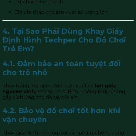
Tự phân hủy nhanh
Chi phí thấp cho sản xuất số lượng lớn
4. Tại Sao Phải Dùng Khay Giấy
Định Hình Techper Cho Đồ Chơi
Trẻ Em?
4.1. Đảm bảo an toàn tuyệt đối
cho trẻ nhỏ
Khay trắng Techper được sản xuất từ
bột giấy
nguyên sinh
, không chứa BPA, không mùi, không
gây kích ứng cho da tay trẻ em.
4.2. Bảo vệ đồ chơi tốt hơn khi
vận chuyển
Khay giấy định hình ôm sát sản phẩm, chống rung,