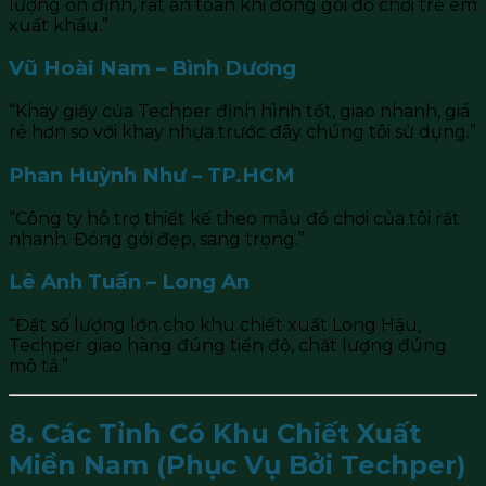
lượng ổn định, rất an toàn khi đóng gói đồ chơi trẻ em
xuất khẩu.”
Vũ Hoài Nam – Bình Dương
“Khay giấy của Techper định hình tốt, giao nhanh, giá
rẻ hơn so với khay nhựa trước đây chúng tôi sử dụng.”
Phan Huỳnh Như – TP.HCM
“Công ty hỗ trợ thiết kế theo mẫu đồ chơi của tôi rất
nhanh. Đóng gói đẹp, sang trọng.”
Lê Anh Tuấn – Long An
“Đặt số lượng lớn cho khu chiết xuất Long Hậu,
Techper giao hàng đúng tiến độ, chất lượng đúng
mô tả.”
8. Các Tỉnh Có Khu Chiết Xuất
Miền Nam (Phục Vụ Bởi Techper)