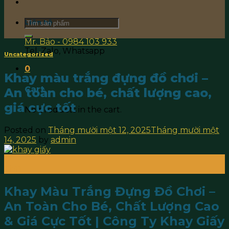
Search
Liên hệ
for:
Mr. Bảo - 0984 103 933
Tel, Zalo, Whatsapp
Uncategorized
0
Khay màu trắng đựng đồ chơi –
Cart
An toàn cho bé, chất lượng cao,
giá cực tốt
No products in the cart.
Posted on
Tháng mười một 12, 2025
Tháng mười một
14, 2025
by
admin
12
Th11
Khay Màu Trắng Đựng Đồ Chơi –
An Toàn Cho Bé, Chất Lượng Cao
& Giá Cực Tốt | Công Ty Khay Giấy