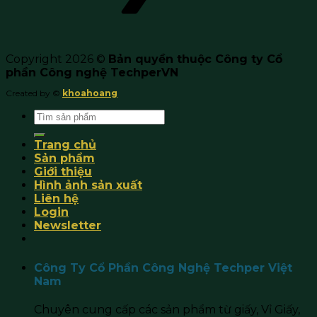
Copyright 2026 ©
Bản quyền thuộc Công ty Cổ
phần Công nghệ TechperVN
Created by ©
khoahoang
Search
for:
Trang chủ
Sản phẩm
Giới thiệu
Hình ảnh sản xuất
Liên hệ
Login
Newsletter
Công Ty Cổ Phần Công Nghệ Techper Việt
Nam
Chuyên cung cấp các sản phẩm từ giấy, Vỉ Giấy,