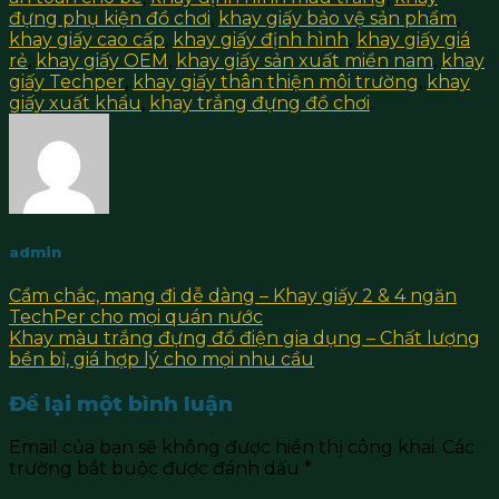
đựng phụ kiện đồ chơi
,
khay giấy bảo vệ sản phẩm
,
khay giấy cao cấp
,
khay giấy định hình
,
khay giấy giá
rẻ
,
khay giấy OEM
,
khay giấy sản xuất miền nam
,
khay
giấy Techper
,
khay giấy thân thiện môi trường
,
khay
giấy xuất khẩu
,
khay trắng đựng đồ chơi
.
admin
Cầm chắc, mang đi dễ dàng – Khay giấy 2 & 4 ngăn
TechPer cho mọi quán nước
Khay màu trắng đựng đồ điện gia dụng – Chất lượng
bền bỉ, giá hợp lý cho mọi nhu cầu
Để lại một bình luận
Email của bạn sẽ không được hiển thị công khai.
Các
trường bắt buộc được đánh dấu
*