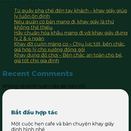
Từ quầy pha chế đến tay khách – khay giấy giúp
ly luôn ổn định
Nếu quán có bán mang đi, khay giấy là thứ
không thể thiếu
Hãy chuẩn hóa khâu mang đi với khay giấy đựng
ly 2 & 4 ngăn
Khay đỡ cuộn màng co – Chịu lực tốt, bền chắc,
giá hợp lý cho xưởng đóng gói
Khay đựng đồ chơi – Bền chắc, an toàn cho bé,
giá tốt cho gia đình
Recent Comments
Không có bình luận nào để hiển thị.
Bắt đầu hợp tác
Một cuộc hẹn cafe và bàn chuyện khay giấy
định hình nhé