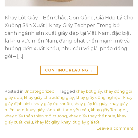
Khay Lót Giày – Bền Chắc, Gọn Gàng, Giá Hợp Lý Cho
Xưởng Sản Xuất | Khay Giấy Techper Trong bối
cảnh ngành sản xuất giày dép tại Việt Nam, đặc biệt
là khu vực miền Nam, đang phát triển mạnh mẽ và
hướng đến xuất khẩu, nhu cầu về giải pháp đóng
gói – […]
CONTINUE READING
→
Posted in
Uncategorized
|
Tagged
khay bột giấy
,
khay đóng gói
giày dép
,
khay giấy cho xưởng giày
,
khay giấy công nghiệp.
,
khay
giấy định hình
,
khay giấy ép khuôn
,
khay giấy lót giày
,
khay giấy
miền nam
,
khay giấy sản xuất theo yêu cầu
,
khay giấy Techper
,
khay giấy thân thiện môi trường
,
khay giấy thay thế nhựa
,
khay
giấy xuất khẩu
,
khay lót giày
,
khay lót giày giá tốt
Leave a comment