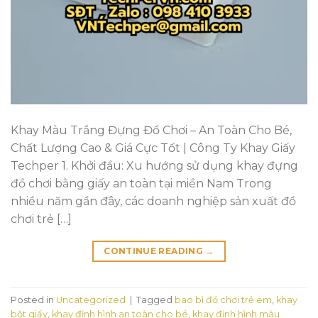
Khay Màu Trắng Đựng Đồ Chơi – An Toàn Cho Bé,
Chất Lượng Cao & Giá Cực Tốt | Công Ty Khay Giấy
Techper 1. Khởi đầu: Xu hướng sử dụng khay đựng
đồ chơi bằng giấy an toàn tại miền Nam Trong
nhiều năm gần đây, các doanh nghiệp sản xuất đồ
chơi trẻ […]
CONTINUE READING
→
Posted in
Uncategorized
|
Tagged
bao bì đồ chơi trẻ em
,
khay
bột giấy
,
khay định hình an toàn cho bé
,
khay định hình màu