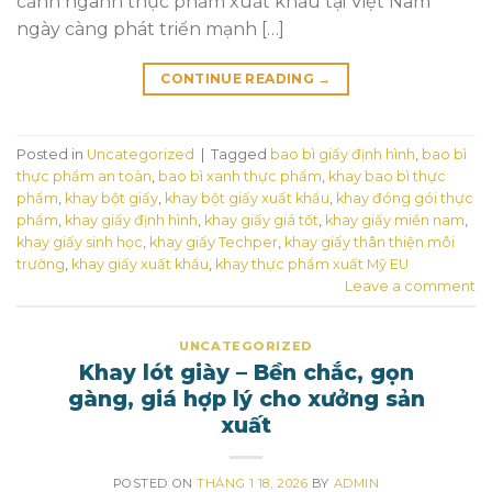
cảnh ngành thực phẩm xuất khẩu tại Việt Nam
ngày càng phát triển mạnh […]
CONTINUE READING
→
Posted in
Uncategorized
|
Tagged
bao bì giấy định hình
,
bao bì
thực phẩm an toàn
,
bao bì xanh thực phẩm
,
khay bao bì thực
phẩm
,
khay bột giấy
,
khay bột giấy xuất khẩu
,
khay đóng gói thực
phẩm
,
khay giấy định hình
,
khay giấy giá tốt
,
khay giấy miền nam
,
khay giấy sinh học
,
khay giấy Techper
,
khay giấy thân thiện môi
trường
,
khay giấy xuất khẩu
,
khay thực phẩm xuất Mỹ EU
Leave a comment
UNCATEGORIZED
Khay lót giày – Bền chắc, gọn
gàng, giá hợp lý cho xưởng sản
xuất
POSTED ON
THÁNG 1 18, 2026
BY
ADMIN