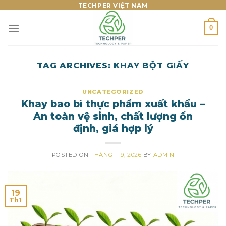
Skip
TECHPER VIỆT NAM
to
0
content
TAG ARCHIVES:
KHAY BỘT GIẤY
UNCATEGORIZED
Khay bao bì thực phẩm xuất khẩu –
An toàn vệ sinh, chất lượng ổn
định, giá hợp lý
POSTED ON
THÁNG 1 19, 2026
BY
ADMIN
19
Th1