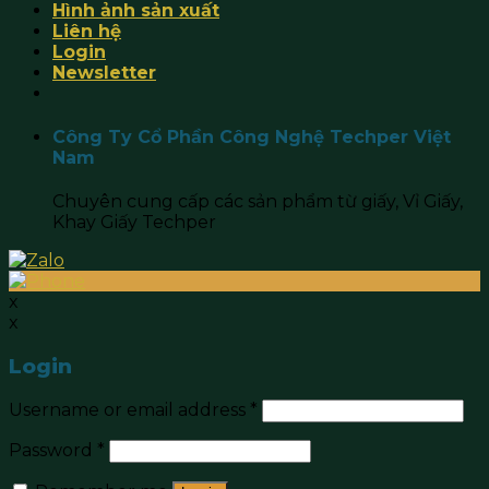
Hình ảnh sản xuất
Liên hệ
Login
Newsletter
Công Ty Cổ Phần Công Nghệ Techper Việt
Nam
Chuyên cung cấp các sản phẩm từ giấy, Vỉ Giấy,
Khay Giấy Techper
x
x
Login
Username or email address
*
Password
*