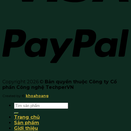
Copyright 2026 ©
Bản quyền thuộc Công ty Cổ
phần Công nghệ TechperVN
Created by ©
khoahoang
Search
for:
Trang chủ
Sản phẩm
Giới thiệu