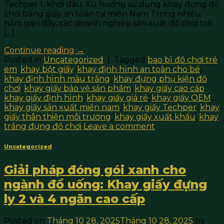
Techper 1. Khởi đầu: Xu hướng sử dụng khay đựng đồ
chơi bằng giấy an toàn tại miền Nam Trong nhiều
năm gần đây, các doanh nghiệp sản xuất đồ chơi trẻ
[…]
Continue reading
→
Posted in
Uncategorized
|
Tagged
bao bì đồ chơi trẻ
em
,
khay bột giấy
,
khay định hình an toàn cho bé
,
khay định hình màu trắng
,
khay đựng phụ kiện đồ
chơi
,
khay giấy bảo vệ sản phẩm
,
khay giấy cao cấp
,
khay giấy định hình
,
khay giấy giá rẻ
,
khay giấy OEM
,
khay giấy sản xuất miền nam
,
khay giấy Techper
,
khay
giấy thân thiện môi trường
,
khay giấy xuất khẩu
,
khay
trắng đựng đồ chơi
Leave a comment
Uncategorized
Giải pháp đóng gói xanh cho
ngành đồ uống: Khay giấy đựng
ly 2 và 4 ngăn cao cấp
Posted on
Tháng 10 28, 2025
Tháng 10 28, 2025
by