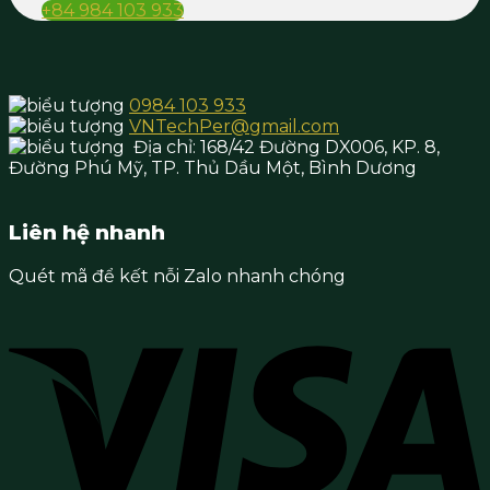
+84 984 103 933
0984 103 933
VNTechPer@gmail.com
Địa chỉ:
168/42 Đường DX006, KP. 8,
Đường Phú Mỹ, TP. Thủ Dầu Một,
Bình Dương
Liên hệ nhanh
Quét mã để kết nỗi Zalo nhanh chóng