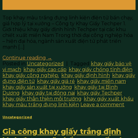
19
Th8
Top khay màu trắng đựng linh kiện điện tử bán chạy,
giá hợp lý tại xưởng – Công ty Khay Giấy Techper 1.
Giới thiệu khay giấy định hình Techper tại các khu
chiết xuất miền Nam Trong thời đại công nghiệp hóa
– hiện đại hóa, ngành sản xuất điện tử phát triển
mạnh […]
Continue reading
→
Posted in
Uncategorized
|
Tagged
khay giấy bảo vệ
vi mạch
,
khay giấy cao cấp
,
khay giấy chống tĩnh điện
,
khay giấy công nghiệp.
,
khay giấy định hình
,
khay giấy
đựng điện tử
,
khay giấy giá rẻ
,
khay giấy miền nam
,
khay giấy sản xuất tại xưởng
,
khay giấy tại Bình
Dương
,
khay giấy tại đồng nai
,
khay giấy Techper
,
khay giấy thân thiện môi trường
,
khay giấy xuất khẩu
,
khay màu trắng đựng linh kiện
Leave a comment
Uncategorized
Gia công khay giấy trắng định