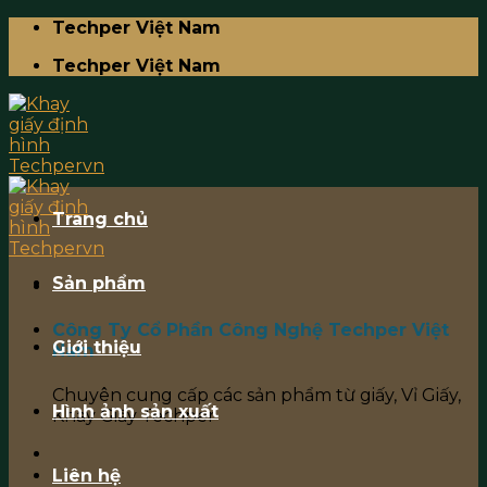
Skip
Techper Việt Nam
to
Techper Việt Nam
content
Trang chủ
Sản phẩm
Công Ty Cổ Phần Công Nghệ Techper Việt
Giới thiệu
Nam
Chuyên cung cấp các sản phẩm từ giấy, Vỉ Giấy,
Hình ảnh sản xuất
Khay Giấy Techper
Liên hệ