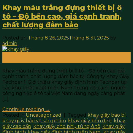
Khay màu trắng đựng thiết bị ô
tô – Độ bền cao, giá cạnh tranh,
chất lượng đảm bảo
Posted on
Tháng 8 26, 2025
Tháng 8 31, 2025
by
admin
26
Th8
Khay màu trắng đựng thiết bị ô tô – Độ bền cao, giá
cạnh tranh, chất lượng đảm bảo tại Công ty Khay Giấy
Techper 1. Giới thiệu khay giấy định hình Techper tại
các khu chiết xuất miền Nam Trong bối cảnh ngành
công nghiệp ô tô tại Việt Nam đang ngày càng phát
[…]
Continue reading
→
Posted in
Uncategorized
|
Tagged
khay giấy bao bì
,
khay giấy bảo vệ sản phẩm
,
khay giấy bền đẹp
,
khay
giấy cao cấp
,
khay giấy cho phụ tùng ô tô
,
khay giấy
định hình
,
khay giấy định hình miền Nam.
,
khay giấy