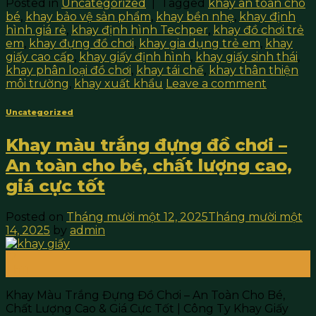
Posted in
Uncategorized
|
Tagged
khay an toàn cho
bé
,
khay bảo vệ sản phẩm
,
khay bền nhẹ
,
khay định
hình giá rẻ
,
khay định hình Techper
,
khay đồ chơi trẻ
em
,
khay đựng đồ chơi
,
khay gia dụng trẻ em
,
khay
giấy cao cấp
,
khay giấy định hình
,
khay giấy sinh thái
,
khay phân loại đồ chơi
,
khay tái chế
,
khay thân thiện
môi trường
,
khay xuất khẩu
Leave a comment
Uncategorized
Khay màu trắng đựng đồ chơi –
An toàn cho bé, chất lượng cao,
giá cực tốt
Posted on
Tháng mười một 12, 2025
Tháng mười một
14, 2025
by
admin
12
Th11
Khay Màu Trắng Đựng Đồ Chơi – An Toàn Cho Bé,
Chất Lượng Cao & Giá Cực Tốt | Công Ty Khay Giấy