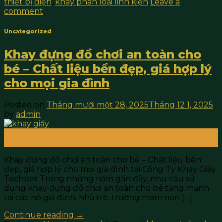
thiết bị điện
,
khay phân loại linh kiện
Leave a
comment
Uncategorized
Khay đựng đồ chơi an toàn cho
bé – Chất liệu bền đẹp, giá hợp lý
cho mọi gia đình
Posted on
Tháng mười một 28, 2025
Tháng 12 1, 2025
by
admin
28
Th11
Khay đựng đồ chơi an toàn cho bé – Chất liệu bền
đẹp, giá hợp lý cho mọi gia đình tại Công Ty Khay Giấy
Techper Trong những năm gần đây, nhu cầu sử
dụng khay đựng đồ chơi an toàn cho bé tăng mạnh
tại các hộ gia đình, nhà trẻ, trường mầm non […]
Continue reading
→