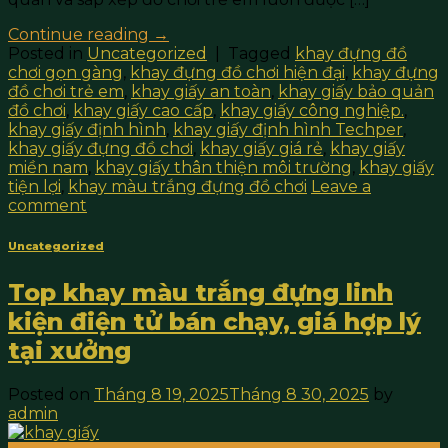
Continue reading
→
Posted in
Uncategorized
|
Tagged
khay đựng đồ
chơi gọn gàng
,
khay đựng đồ chơi hiện đại
,
khay đựng
đồ chơi trẻ em
,
khay giấy an toàn
,
khay giấy bảo quản
đồ chơi
,
khay giấy cao cấp
,
khay giấy công nghiệp.
,
khay giấy định hình
,
khay giấy định hình Techper
,
khay giấy đựng đồ chơi
,
khay giấy giá rẻ
,
khay giấy
miền nam
,
khay giấy thân thiện môi trường
,
khay giấy
tiện lợi
,
khay màu trắng đựng đồ chơi
Leave a
comment
Uncategorized
Top khay màu trắng đựng linh
kiện điện tử bán chạy, giá hợp lý
tại xưởng
Posted on
Tháng 8 19, 2025
Tháng 8 30, 2025
by
admin