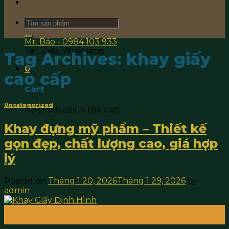
Search
Liên hệ
for:
Mr. Bảo - 0984 103 933
Tel, Zalo, Whatsapp
Tag Archives:
khay giấy
0
cao cấp
Cart
Uncategorized
No products in the cart.
Khay đựng mỹ phẩm – Thiết kế
gọn đẹp, chất lượng cao, giá hợp
lý
Posted on
Tháng 1 20, 2026
Tháng 1 29, 2026
by
admin
20
Th1