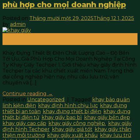
phù hợp cho mọi doanh nghiệp
Posted on
Tháng mười một 29, 2025
Tháng 12 1, 2025
by
admin
29
Th11
Khay Đựng Thiết Bị Điện Chất Lượng Cao – Độ Bền
Tối Ưu, Giá Phù Hợp Cho Mọi Doanh Nghiệp Tại Công
Ty Khay Giấy Techper 1. Giới thiệu khay giấy định hình
Techper tại các khu chiết xuất miền Nam Trong thời
đại công nghiệp hiện nay, nhu cầu lưu trữ, vận
chuyển và […]
Continue reading
→
Posted in
Uncategorized
|
Tagged
khay bảo quản
linh kiện điện
,
khay định hình chịu lực
,
khay đựng
thiết bị an toàn
,
khay đựng thiết bị điện
,
khay đựng
thiết bị điện tử
,
khay giấy bao bì
,
khay giấy bền đẹp
,
khay giấy cao cấp
,
khay giấy công nghiệp.
,
khay giấy
định hình Techper
,
khay giấy giá tốt
,
khay giấy thân
thiện môi trường
,
khay giấy xuất khẩu
,
khay lưu trữ