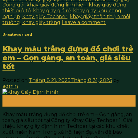
đóng gói
,
khay giấy đựng linh kiện
,
khay giấy đựng
thiết bị ô tô
,
khay giấy giá rẻ
,
khay giấy khu công
nghiệp
,
khay giấy Techper
,
khay giấy thân thiện môi
trường
,
khay giấy trắng
Leave a comment
Uncategorized
Khay màu trắng đựng đồ chơi trẻ
em – Gọn gàng, an toàn, giá siêu
tốt
Posted on
Tháng 8 21, 2025
Tháng 8 31, 2025
by
admin
21
Th8
Khay màu trắng đựng đồ chơi trẻ em – Gọn gàng, an
toàn, giá siêu tốt tại Công ty Khay Giấy Techper 1. Giới
thiệu khay giấy định hình Techper tại các khu chiết
xuất miền Nam Trong xã hội hiện đại, vấn đề bảo
quản và sắp xếp đồ chơi trẻ em luôn được […]