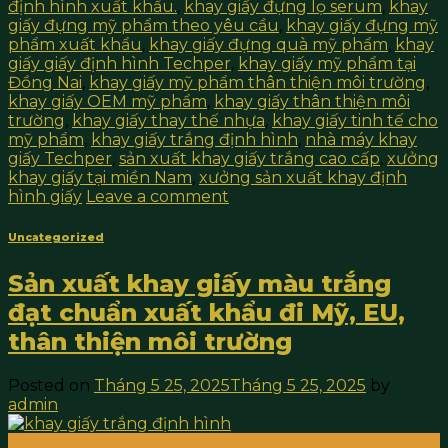
định hình xuất khẩu.
,
khay giấy đựng lọ serum
,
khay
giấy đựng mỹ phẩm theo yêu cầu
,
khay giấy đựng mỹ
phẩm xuất khẩu
,
khay giấy đựng quà mỹ phẩm
,
khay
giấy giấy định hình Techper
,
khay giấy mỹ phẩm tại
Đồng Nai
,
khay giấy mỹ phẩm thân thiện môi trường
,
khay giấy OEM mỹ phẩm
,
khay giấy thân thiện môi
trường
,
khay giấy thay thế nhựa
,
khay giấy tinh tế cho
mỹ phẩm
,
khay giấy trắng định hình
,
nhà máy khay
giấy Techper
,
sản xuất khay giấy trắng cao cấp
,
xưởng
khay giấy tại miền Nam
,
xưởng sản xuất khay định
hình giấy
Leave a comment
Uncategorized
Sản xuất khay giấy màu trắng
đạt chuẩn xuất khẩu đi Mỹ, EU,
thân thiện môi trường
Posted on
Tháng 5 25, 2025
Tháng 5 25, 2025
by
admin
25