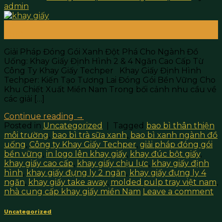
admin
28
Th10
Giải Pháp Đóng Gói Xanh Đột Phá Cho Ngành Đồ
Uống: Khay Giấy Định Hình 2 & 4 Ngăn Cao Cấp Từ
Công Ty Khay Giấy Techper Khay Giấy Định Hình
Techper: Kiến Tạo Tương Lai Đóng Gói Bền Vững Cho
Khu Chiết Xuất Miền Nam Trong bối cảnh nhu cầu về
các giải […]
Continue reading
→
Posted in
Uncategorized
|
Tagged
bao bì thân thiện
môi trường
,
bao bì trà sữa xanh
,
bao bì xanh ngành đồ
uống
,
Công ty Khay Giấy Techper
,
giải pháp đóng gói
bền vững
,
in logo lên khay giấy
,
khay đúc bột giấy
,
khay giấy cao cấp
,
khay giấy chịu lực
,
khay giấy định
hình
,
khay giấy đựng ly 2 ngăn
,
khay giấy đựng ly 4
ngăn
,
khay giấy take away
,
molded pulp tray việt nam
,
nhà cung cấp khay giấy miền Nam
Leave a comment
Uncategorized