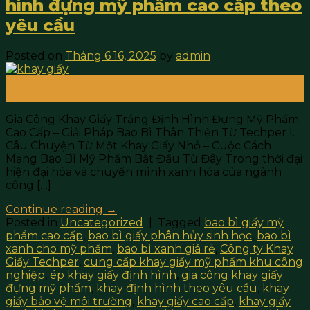
hình đựng mỹ phẩm cao cấp theo
yêu cầu
Posted on
Tháng 6 16, 2025
by
admin
16
Th6
Gia Công Khay Giấy Trắng Định Hình Đựng Mỹ Phẩm
Cao Cấp – Giải Pháp Bao Bì Thân Thiện Từ Techper I.
Câu Chuyện Từ Một Khay Giấy Nhỏ – Cuộc Cách
Mạng Bao Bì Mỹ Phẩm Bắt Đầu Từ Đây Trong thời đại
hiện đại hóa và chuyển mình xanh hóa của ngành
công […]
Continue reading
→
Posted in
Uncategorized
|
Tagged
bao bì giấy mỹ
phẩm cao cấp
,
bao bì giấy phân hủy sinh học
,
bao bì
xanh cho mỹ phẩm
,
bao bì xanh giá rẻ
,
Công ty Khay
Giấy Techper
,
cung cấp khay giấy mỹ phẩm khu công
nghiệp
,
ép khay giấy định hình
,
gia công khay giấy
đựng mỹ phẩm
,
khay định hình theo yêu cầu
,
khay
giấy bảo vệ môi trường
,
khay giấy cao cấp
,
khay giấy