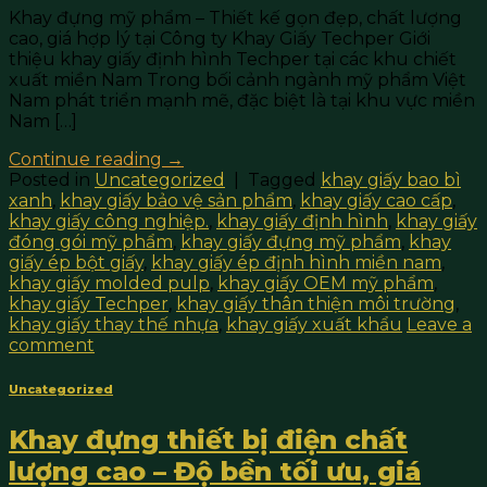
Khay đựng mỹ phẩm – Thiết kế gọn đẹp, chất lượng
cao, giá hợp lý tại Công ty Khay Giấy Techper Giới
thiệu khay giấy định hình Techper tại các khu chiết
xuất miền Nam Trong bối cảnh ngành mỹ phẩm Việt
Nam phát triển mạnh mẽ, đặc biệt là tại khu vực miền
Nam […]
Continue reading
→
Posted in
Uncategorized
|
Tagged
khay giấy bao bì
xanh
,
khay giấy bảo vệ sản phẩm
,
khay giấy cao cấp
,
khay giấy công nghiệp.
,
khay giấy định hình
,
khay giấy
đóng gói mỹ phẩm
,
khay giấy đựng mỹ phẩm
,
khay
giấy ép bột giấy
,
khay giấy ép định hình miền nam
,
khay giấy molded pulp
,
khay giấy OEM mỹ phẩm
,
khay giấy Techper
,
khay giấy thân thiện môi trường
,
khay giấy thay thế nhựa
,
khay giấy xuất khẩu
Leave a
comment
Uncategorized
Khay đựng thiết bị điện chất
lượng cao – Độ bền tối ưu, giá