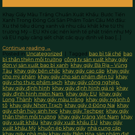
Th5
Khay Giấy Màu Trắng Chuẩn Xuất Khẩu: Bước Tiến
Xanh Trong Đóng Gói Sản Phẩm Toàn Cầu Mở đầu:
Xu thế tiêu dùng xanh và nhu cầu khắt khe từ thị
trường Mỹ – EU Khi các nền kinh tế phát triển như Mỹ
và EU ngày càng siết chặt các quy định về bao […]
Continue reading
→
Posted in
Uncategorized
|
Tagged
bao bì tái chế
,
bao
bì thân thiện môi trường
,
công ty sản xuất khay giấy
,
đơn vị sản xuất bao bì xanh
,
khay giấy Bà Rịa – Vũng
Tàu
,
khay giấy bền chắc
,
khay giấy cao cấp
,
khay giấy
cho mỹ phẩm
,
khay giấy cho sản phẩm điện tử
,
khay
giấy cho thực phẩm sạch
,
khay giấy công nghiệp.
,
khay giấy định hình
,
khay giấy định hình giá rẻ
,
khay
giấy định hình miền Nam.
,
khay giấy EU
,
khay giấy
Long Thành
,
khay giấy màu trắng
,
khay giấy ngành ô
tô
,
khay giấy Nhơn Trạch
,
khay giấy ở Đồng Nai
,
khay
giấy phân hủy sinh học
,
khay giấy Techper
,
khay giấy
thân thiện môi trường
,
khay giấy trắng Việt Nam
,
khay
giấy xuất khẩu
,
khay giấy xuất khẩu EU
,
khay giấy
xuất khẩu Mỹ
,
khuôn ép khay giấy
,
nhà cung cấp
khay giấy
,
nhà máy khay giấy Biên Hòa
,
sản phẩm đạt