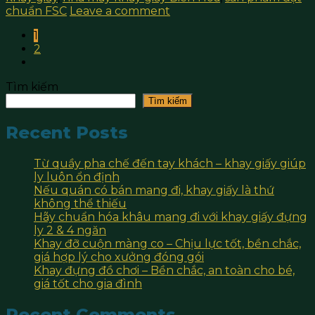
chuẩn FSC
Leave a comment
1
2
Tìm kiếm
Tìm kiếm
Recent Posts
Từ quầy pha chế đến tay khách – khay giấy giúp
ly luôn ổn định
Nếu quán có bán mang đi, khay giấy là thứ
không thể thiếu
Hãy chuẩn hóa khâu mang đi với khay giấy đựng
ly 2 & 4 ngăn
Khay đỡ cuộn màng co – Chịu lực tốt, bền chắc,
giá hợp lý cho xưởng đóng gói
Khay đựng đồ chơi – Bền chắc, an toàn cho bé,
giá tốt cho gia đình
Recent Comments