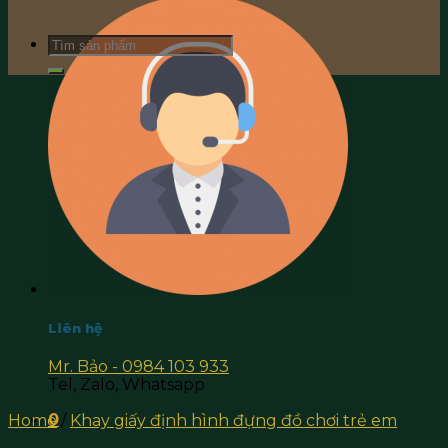
Search
for:
Liên hệ
Mr. Bảo - 0984 103 933
Tel, Zalo, Whatsapp
0
Home
/
Khay giấy định hình đựng đồ chơi trẻ em