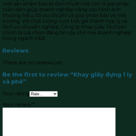
một sản phẩm bao bì đơn thuần mà còn là giải pháp
toàn diện giúp doanh nghiệp nâng cao hình ảnh
thương hiệu, tối ưu chi phí và góp phần bảo vệ môi
trường. Với chất lượng vượt trội, giá thành hợp lý và
dịch vụ chuyên nghiệp,
Công ty Khay Giấy Techper
chính là lựa chọn đáng tin cậy cho mọi doanh nghiệp
trong ngành F&B.
Reviews
There are no reviews yet.
Be the first to review “Khay giấy đựng 1 ly
cà phê”
Your rating
Your review
*