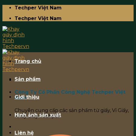
Skip
Techper Việt Nam
to
Techper Việt Nam
content
Trang chủ
Sản phẩm
Công Ty Cổ Phần Công Nghệ Techper Việt
Giới thiệu
Nam
Chuyên cung cấp các sản phẩm từ giấy, Vỉ Giấy,
Hình ảnh sản xuất
Khay Giấy Techper
Liên hệ