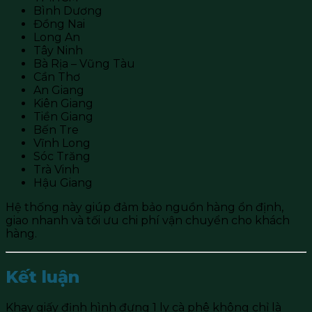
Bình Dương
Đồng Nai
Long An
Tây Ninh
Bà Rịa – Vũng Tàu
Cần Thơ
An Giang
Kiên Giang
Tiền Giang
Bến Tre
Vĩnh Long
Sóc Trăng
Trà Vinh
Hậu Giang
Hệ thống này giúp đảm bảo nguồn hàng ổn định,
giao nhanh và tối ưu chi phí vận chuyển cho khách
hàng.
Kết luận
Khay giấy định hình đựng 1 ly cà phê không chỉ là