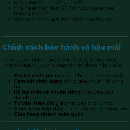
Khả năng chịu nhiệt: 0 – 120°C
Khả năng phân hủy: 60–90 ngày trong môi
trường tự nhiên
Quy cách đóng gói: 300 – 600 khay/thùng
Chính sách bảo hành và hậu mãi
Khi mua sản phẩm tại
Công ty Khay Giấy Techper
,
khách hàng sẽ được hưởng các chính sách hấp dẫn:
Đổi trả miễn phí
nếu sản phẩm lỗi do sản xuất
Cam kết chất lượng
đúng tiêu chuẩn đã công
bố
Hỗ trợ thiết kế khuôn riêng
theo yêu cầu
doanh nghiệp
Tư vấn miễn phí
giải pháp bao bì phù hợp
Chiết khấu hấp dẫn
cho đơn hàng số lượng lớn
Giao hàng nhanh toàn quốc