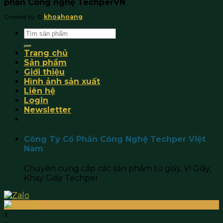
phần Công nghệ TechperVN
Created by ©
khoahoang
Search
for:
Trang chủ
Sản phẩm
Giới thiệu
Hình ảnh sản xuất
Liên hệ
Login
Newsletter
Công Ty Cổ Phần Công Nghệ Techper Việt
Nam
Chuyên cung cấp các sản phẩm từ giấy, Vỉ Giấy,
Khay Giấy Techper
x