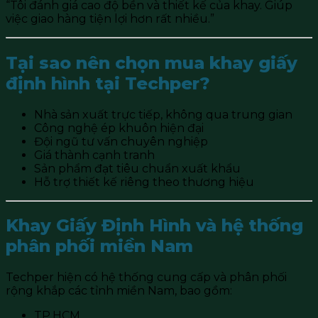
“Tôi đánh giá cao độ bền và thiết kế của khay. Giúp
việc giao hàng tiện lợi hơn rất nhiều.”
Tại sao nên chọn mua khay giấy
định hình tại Techper?
Nhà sản xuất trực tiếp, không qua trung gian
Công nghệ ép khuôn hiện đại
Đội ngũ tư vấn chuyên nghiệp
Giá thành cạnh tranh
Sản phẩm đạt tiêu chuẩn xuất khẩu
Hỗ trợ thiết kế riêng theo thương hiệu
Khay Giấy Định Hình và hệ thống
phân phối miền Nam
Techper hiện có hệ thống cung cấp và phân phối
rộng khắp các tỉnh miền Nam, bao gồm:
TP.HCM