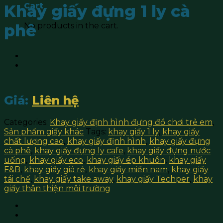
Cart
Khay giấy đựng 1 ly cà
No products in the cart.
phê
Giá:
Liên hệ
Categories:
Khay giấy định hình đựng đồ chơi trẻ em
,
Sản phẩm giấy khác
Tags:
khay giấy 1 ly
,
khay giấy
chất lượng cao
,
khay giấy định hình
,
khay giấy đựng
cà phê
,
khay giấy đựng ly cafe
,
khay giấy đựng nước
uống
,
khay giấy eco
,
khay giấy ép khuôn
,
khay giấy
F&B
,
khay giấy giá rẻ
,
khay giấy miền nam
,
khay giấy
tái chế
,
khay giấy take away
,
khay giấy Techper
,
khay
giấy thân thiện môi trường