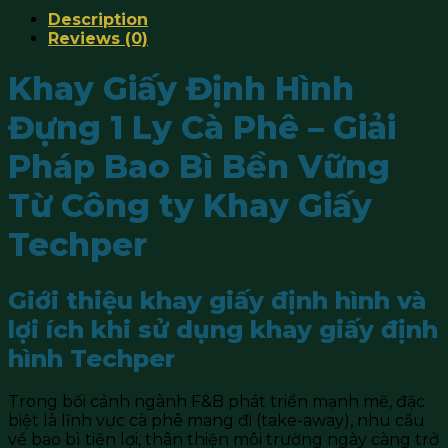
Description
Reviews (0)
Khay Giấy Định Hình
Đựng 1 Ly Cà Phê – Giải
Pháp Bao Bì Bền Vững
Từ
Công ty Khay Giấy
Techper
Giới thiệu khay giấy định hình và
lợi ích khi sử dụng khay giấy định
hình Techper
Trong bối cảnh ngành F&B phát triển mạnh mẽ, đặc
biệt là lĩnh vực cà phê mang đi (take-away), nhu cầu
về bao bì tiện lợi, thân thiện môi trường ngày càng trở