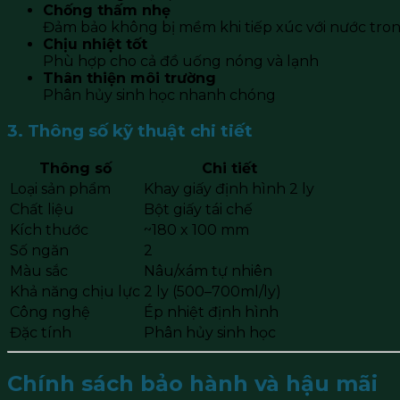
Chống thấm nhẹ
Đảm bảo không bị mềm khi tiếp xúc với nước tron
Chịu nhiệt tốt
Phù hợp cho cả đồ uống nóng và lạnh
Thân thiện môi trường
Phân hủy sinh học nhanh chóng
3. Thông số kỹ thuật chi tiết
Thông số
Chi tiết
Loại sản phẩm
Khay giấy định hình 2 ly
Chất liệu
Bột giấy tái chế
Kích thước
~180 x 100 mm
Số ngăn
2
Màu sắc
Nâu/xám tự nhiên
Khả năng chịu lực
2 ly (500–700ml/ly)
Công nghệ
Ép nhiệt định hình
Đặc tính
Phân hủy sinh học
Chính sách bảo hành và hậu mãi