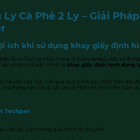
Ly Cà Phê 2 Ly – Giải Pháp
r
lợi ích khi sử dụng khay giấy định 
iệt là xu hướng mua mang đi (take-away), việc sử dụng c
 sản phẩm nổi bật chính là
khay giấy định hình đựng ly
y tái chế cao cấp, trải qua quy trình ép nhiệt hiện đại,
 cửa hàng tiện lợi và các chuỗi F&B lớn nhỏ trên toàn q
nh Techper
hạn chế đổ, tràn trong quá trình di chuyển.