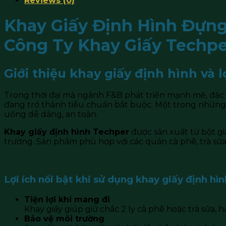
Reviews (0)
Khay Giấy Định Hình Đựng 
Công Ty Khay Giấy Techpe
Giới thiệu khay giấy định hình và 
Trong thời đại mà ngành F&B phát triển mạnh mẽ, đặc b
đang trở thành tiêu chuẩn bắt buộc. Một trong những
uống dễ dàng, an toàn.
Khay giấy định hình Techper
được sản xuất từ bột giấ
trường. Sản phẩm phù hợp với các quán cà phê, trà sữa,
Lợi ích nổi bật khi sử dụng khay giấy định hì
Tiện lợi khi mang đi
Khay giấy giúp giữ chắc 2 ly cà phê hoặc trà sữa, 
Bảo vệ môi trường