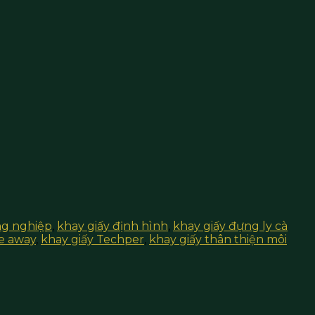
ng nghiệp
,
khay giấy định hình
,
khay giấy đựng ly cà
ke away
,
khay giấy Techper
,
khay giấy thân thiện môi