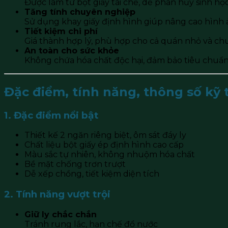
Được làm từ bột giấy tái chế, dễ phân hủy sinh họ
Tăng tính chuyên nghiệp
Sử dụng khay giấy định hình giúp nâng cao hình
Tiết kiệm chi phí
Giá thành hợp lý, phù hợp cho cả quán nhỏ và chu
An toàn cho sức khỏe
Không chứa hóa chất độc hại, đảm bảo tiêu chuẩ
Đặc điểm, tính năng, thông số kỹ t
1. Đặc điểm nổi bật
Thiết kế 2 ngăn riêng biệt, ôm sát đáy ly
Chất liệu bột giấy ép định hình cao cấp
Màu sắc tự nhiên, không nhuộm hóa chất
Bề mặt chống trơn trượt
Dễ xếp chồng, tiết kiệm diện tích
2. Tính năng vượt trội
Giữ ly chắc chắn
Tránh rung lắc, hạn chế đổ nước