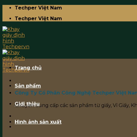
Skip
Techper Việt Nam
to
Techper Việt Nam
content
Trang chủ
Sản phẩm
Công Ty Cổ Phần Công Nghệ Techper Việt Na
Giới thiệu
Chuyên cung cấp các sản phẩm từ giấy, Vỉ Giấy, K
Hình ảnh sản xuất