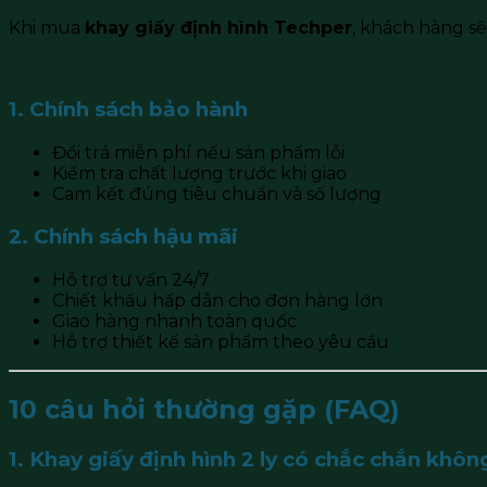
Khi mua
khay giấy định hình Techper
, khách hàng sẽ
1. Chính sách bảo hành
Đổi trả miễn phí nếu sản phẩm lỗi
Kiểm tra chất lượng trước khi giao
Cam kết đúng tiêu chuẩn và số lượng
2. Chính sách hậu mãi
Hỗ trợ tư vấn 24/7
Chiết khấu hấp dẫn cho đơn hàng lớn
Giao hàng nhanh toàn quốc
Hỗ trợ thiết kế sản phẩm theo yêu cầu
10 câu hỏi thường gặp (FAQ)
1. Khay giấy định hình 2 ly có chắc chắn khôn