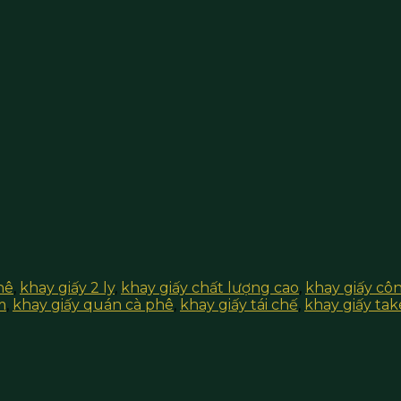
hê
,
khay giấy 2 ly
,
khay giấy chất lượng cao
,
khay giấy cô
m
,
khay giấy quán cà phê
,
khay giấy tái chế
,
khay giấy ta