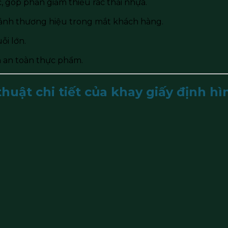
c, góp phần giảm thiểu rác thải nhựa.
 ảnh thương hiệu trong mắt khách hàng.
ỗi lớn.
n an toàn thực phẩm.
huật chi tiết của khay giấy định hì