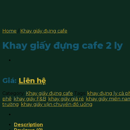
Home
/
Khay giấy đựng cafe
Khay giấy đựng cafe 2 ly
Giá:
Liên hệ
Category:
Khay giấy đựng cafe
Tags:
khay đựng ly cà p
phê
,
khay giấy F&B
,
khay giấy giá rẻ
,
khay giấy miền na
trường
,
khay giấy vận chuyển đồ uống
Description