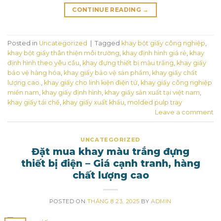
CONTINUE READING
→
Posted in
Uncategorized
|
Tagged
khay bột giấy công nghiệp
,
khay bột giấy thân thiện môi trường
,
khay định hình giá rẻ
,
khay
định hình theo yêu cầu
,
khay đựng thiết bị màu trắng
,
khay giấy
bảo vệ hàng hóa
,
khay giấy bảo vệ sản phẩm
,
khay giấy chất
lượng cao.
,
khay giấy cho linh kiện điện tử
,
khay giấy công nghiệp
miền nam
,
khay giấy định hình
,
khay giấy sản xuất tại việt nam
,
khay giấy tái chế
,
khay giấy xuất khẩu
,
molded pulp tray
Leave a comment
UNCATEGORIZED
Đặt mua khay màu trắng đựng
thiết bị điện – Giá cạnh tranh, hàng
chất lượng cao
POSTED ON
THÁNG 8 23, 2025
BY
ADMIN