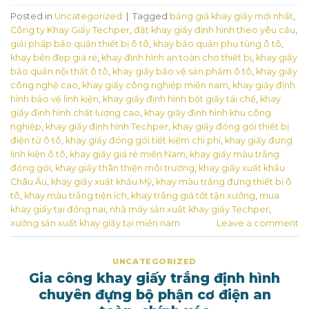
Posted in
Uncategorized
|
Tagged
bảng giá khay giấy mới nhất
,
Công ty Khay Giấy Techper
,
đặt khay giấy định hình theo yêu cầu
,
giải pháp bảo quản thiết bị ô tô
,
khay bảo quản phụ tùng ô tô
,
khay bền đẹp giá rẻ
,
khay định hình an toàn cho thiết bị
,
khay giấy
bảo quản nội thất ô tô
,
khay giấy bảo vệ sản phẩm ô tô
,
khay giấy
công nghệ cao
,
khay giấy công nghiệp miền nam
,
khay giấy định
hình bảo vệ linh kiện
,
khay giấy định hình bột giấy tái chế
,
khay
giấy định hình chất lượng cao
,
khay giấy định hình khu công
nghiệp
,
khay giấy định hình Techper
,
khay giấy đóng gói thiết bị
điện tử ô tô
,
khay giấy đóng gói tiết kiệm chi phí
,
khay giấy đựng
linh kiện ô tô
,
khay giấy giá rẻ miền Nam
,
khay giấy màu trắng
đóng gói
,
khay giấy thân thiện môi trường
,
khay giấy xuất khẩu
Châu Âu
,
khay giấy xuất khẩu Mỹ
,
khay màu trắng đựng thiết bị ô
tô
,
khay màu trắng tiện ích
,
khay trắng giá tốt tận xưởng
,
mua
khay giấy tại đồng nai
,
nhà máy sản xuất khay giấy Techper
,
xưởng sản xuất khay giấy tại miền nam
Leave a comment
UNCATEGORIZED
Gia công khay giấy trắng định hình
chuyên đựng bộ phận cơ điện an