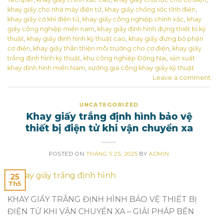
khay giấy cho nhà máy điện tử
,
khay giấy chống sốc tĩnh điện
,
khay giấy cơ khí điện tử
,
khay giấy công nghiệp chính xác
,
khay
giấy công nghiệp miền nam
,
khay giấy định hình đựng thiết bị kỹ
thuật
,
khay giấy định hình kỹ thuật cao
,
khay giấy đựng bộ phận
cơ điện
,
khay giấy thân thiện môi trường cho cơ điện
,
khay giấy
trắng định hình kỹ thuật
,
khu công nghiệp Đồng Nai
,
sản xuất
khay định hình miền Nam
,
xưởng gia công khay giấy kỹ thuật
Leave a comment
UNCATEGORIZED
Khay giấy trắng định hình bảo vệ
thiết bị điện tử khi vận chuyển xa
POSTED ON
THÁNG 5 25, 2025
BY
ADMIN
25
Th5
KHAY GIẤY TRẮNG ĐỊNH HÌNH BẢO VỆ THIẾT BỊ
ĐIỆN TỬ KHI VẬN CHUYỂN XA – GIẢI PHÁP BỀN