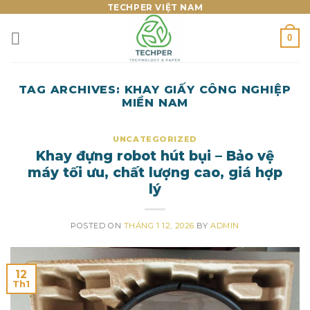
Skip
TECHPER VIỆT NAM
to
0
content
TAG ARCHIVES:
KHAY GIẤY CÔNG NGHIỆP
MIỀN NAM
UNCATEGORIZED
Khay đựng robot hút bụi – Bảo vệ
máy tối ưu, chất lượng cao, giá hợp
lý
POSTED ON
THÁNG 1 12, 2026
BY
ADMIN
12
Th1