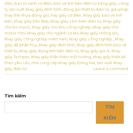
điện
,
bao bì xanh cơ điện
,
bảo vệ linh kiện điện tử bằng giấy
,
công
ty sản xuất khay giấy định hình
,
đóng gói thiết bị điện tử
,
giải pháp
thay thế nhựa đóng gói
,
hay giấy cơ điện
,
khay giấy bảo vệ linh
kiện
,
khay giấy bền đẹp
,
khay giấy cảm biến điện tử
,
khay giấy
cho bo mạch
,
khay giấy cho khu công nghiệp
,
khay giấy cho
motor mini
,
khay giấy cho ngành cơ khí
,
khay giấy chống sốc
,
khay giấy công nghiệp miền nam
,
khay giấy công nghiệp.
,
khay
giấy dễ phân hủy
,
khay giấy định hình
,
khay giấy định hình bảo vệ
thiết bị
,
khay giấy đựng linh kiện điện tử
,
khay giấy giá rẻ
,
khay
giấy Techper
,
khay giấy thân thiện môi trường
,
khay giấy thiết kế
theo yêu cầu
,
nhà cung cấp khay giấy Đồng Nai
,
sản xuất khay
giấy điện tử
Leave a comment
Tìm kiếm
TÌM
KIẾM