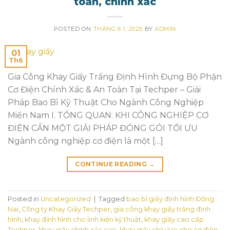
toàn, chính xác
POSTED ON
THÁNG 6 1, 2025
BY
ADMIN
01
Th6
Gia Công Khay Giấy Trắng Định Hình Đựng Bộ Phận
Cơ Điện Chính Xác & An Toàn Tại Techper – Giải
Pháp Bao Bì Kỹ Thuật Cho Ngành Công Nghiệp
Miền Nam I. TỔNG QUAN: KHI CÔNG NGHIỆP CƠ
ĐIỆN CẦN MỘT GIẢI PHÁP ĐÓNG GÓI TỐI ƯU
Ngành công nghiệp cơ điện là một […]
CONTINUE READING
→
Posted in
Uncategorized
|
Tagged
bao bì giấy định hình Đồng
Nai
,
Công ty Khay Giấy Techper
,
gia công khay giấy trắng định
hình
,
khay định hình cho linh kiện kỹ thuật
,
khay giấy cao cấp
Techper
,
khay giấy chính xác cao
,
khay giấy chịu lực cho cơ điện
,