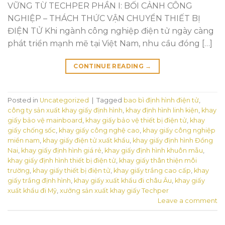
VỮNG TỪ TECHPER PHẦN I: BỐI CẢNH CÔNG
NGHIỆP – THÁCH THỨC VẬN CHUYỂN THIẾT BỊ
ĐIỆN TỬ Khi ngành công nghiệp điện tử ngày càng
phát triển mạnh mẽ tại Việt Nam, nhu cầu đóng […]
CONTINUE READING
→
Posted in
Uncategorized
|
Tagged
bao bì định hình điện tử
,
công ty sản xuất khay giấy định hình
,
khay định hình linh kiện
,
khay
giấy bảo vệ mainboard
,
khay giấy bảo vệ thiết bị điện tử
,
khay
giấy chống sốc
,
khay giấy công nghệ cao
,
khay giấy công nghiệp
miền nam
,
khay giấy điện tử xuất khẩu
,
khay giấy định hình Đồng
Nai
,
khay giấy định hình giá rẻ
,
khay giấy định hình khuôn mẫu
,
khay giấy định hình thiết bị điện tử
,
khay giấy thân thiện môi
trường
,
khay giấy thiết bị điện tử
,
khay giấy trắng cao cấp
,
khay
giấy trắng định hình
,
khay giấy xuất khẩu đi châu Âu
,
khay giấy
xuất khẩu đi Mỹ
,
xưởng sản xuất khay giấy Techper
Leave a comment