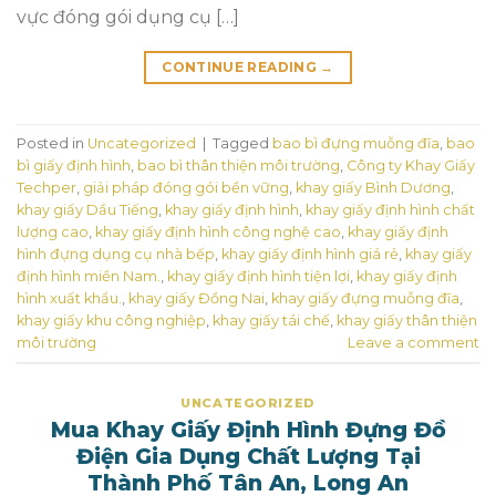
vực đóng gói dụng cụ […]
CONTINUE READING
→
Posted in
Uncategorized
|
Tagged
bao bì đựng muỗng đĩa
,
bao
bì giấy định hình
,
bao bì thân thiện môi trường
,
Công ty Khay Giấy
Techper
,
giải pháp đóng gói bền vững
,
khay giấy Bình Dương
,
khay giấy Dầu Tiếng
,
khay giấy định hình
,
khay giấy định hình chất
lượng cao
,
khay giấy định hình công nghệ cao
,
khay giấy định
hình đựng dụng cụ nhà bếp
,
khay giấy định hình giá rẻ
,
khay giấy
định hình miền Nam.
,
khay giấy định hình tiện lợi
,
khay giấy định
hình xuất khẩu.
,
khay giấy Đồng Nai
,
khay giấy đựng muỗng đĩa
,
khay giấy khu công nghiệp
,
khay giấy tái chế
,
khay giấy thân thiện
môi trường
Leave a comment
UNCATEGORIZED
Mua Khay Giấy Định Hình Đựng Đồ
Điện Gia Dụng Chất Lượng Tại
Thành Phố Tân An, Long An