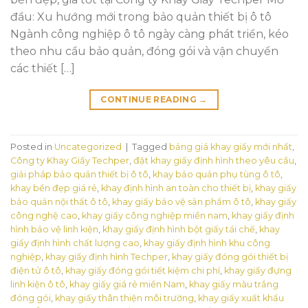
đầu: Xu hướng mới trong bảo quản thiết bị ô tô
Ngành công nghiệp ô tô ngày càng phát triển, kéo
theo nhu cầu bảo quản, đóng gói và vận chuyển
các thiết […]
CONTINUE READING
→
Posted in
Uncategorized
|
Tagged
bảng giá khay giấy mới nhất
,
Công ty Khay Giấy Techper
,
đặt khay giấy định hình theo yêu cầu
,
giải pháp bảo quản thiết bị ô tô
,
khay bảo quản phụ tùng ô tô
,
khay bền đẹp giá rẻ
,
khay định hình an toàn cho thiết bị
,
khay giấy
bảo quản nội thất ô tô
,
khay giấy bảo vệ sản phẩm ô tô
,
khay giấy
công nghệ cao
,
khay giấy công nghiệp miền nam
,
khay giấy định
hình bảo vệ linh kiện
,
khay giấy định hình bột giấy tái chế
,
khay
giấy định hình chất lượng cao
,
khay giấy định hình khu công
nghiệp
,
khay giấy định hình Techper
,
khay giấy đóng gói thiết bị
điện tử ô tô
,
khay giấy đóng gói tiết kiệm chi phí
,
khay giấy đựng
linh kiện ô tô
,
khay giấy giá rẻ miền Nam
,
khay giấy màu trắng
đóng gói
,
khay giấy thân thiện môi trường
,
khay giấy xuất khẩu