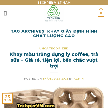
Skip
TECHPER VIỆT NAM
to
0
content
TAG ARCHIVES:
KHAY GIẤY ĐỊNH HÌNH
CHẤT LƯỢNG CAO
UNCATEGORIZED
Khay màu trắng đựng ly coffee, trà
sữa – Giá rẻ, tiện lợi, bền chắc vượt
trội
POSTED ON
THÁNG 9 23, 2025
BY
ADMIN
23
Th9