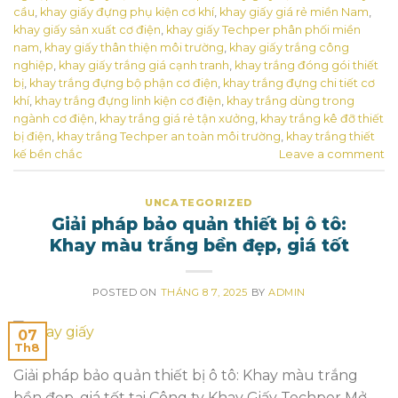
cầu
,
khay giấy đựng phụ kiện cơ khí
,
khay giấy giá rẻ miền Nam
,
khay giấy sản xuất cơ điện
,
khay giấy Techper phân phối miền
nam
,
khay giấy thân thiện môi trường
,
khay giấy trắng công
nghiệp
,
khay giấy trắng giá cạnh tranh
,
khay trắng đóng gói thiết
bị
,
khay trắng đựng bộ phận cơ điện
,
khay trắng đựng chi tiết cơ
khí
,
khay trắng đựng linh kiện cơ điện
,
khay trắng dùng trong
ngành cơ điện
,
khay trắng giá rẻ tận xưởng
,
khay trắng kê đỡ thiết
bị điện
,
khay trắng Techper an toàn môi trường
,
khay trắng thiết
kế bền chắc
Leave a comment
UNCATEGORIZED
Giải pháp bảo quản thiết bị ô tô:
Khay màu trắng bền đẹp, giá tốt
POSTED ON
THÁNG 8 7, 2025
BY
ADMIN
07
Th8
Giải pháp bảo quản thiết bị ô tô: Khay màu trắng
bền đẹp, giá tốt tại Công ty Khay Giấy Techper Mở