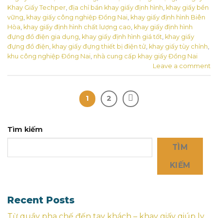
Khay Giấy Techper
,
địa chỉ bán khay giấy định hình
,
khay giấy bền
vững
,
khay giấy công nghiệp Đồng Nai
,
khay giấy định hình Biên
Hòa
,
khay giấy định hình chất lượng cao
,
khay giấy định hình
đựng đồ điện gia dụng
,
khay giấy định hình giá tốt
,
khay giấy
đựng đồ điện
,
khay giấy đựng thiết bị điện tử
,
khay giấy tùy chỉnh
,
khu công nghiệp Đồng Nai
,
nhà cung cấp khay giấy Đồng Nai
Leave a comment
1
2
Tìm kiếm
TÌM
KIẾM
Recent Posts
Từ quầy pha chế đến tay khách – khay giấy giúp ly