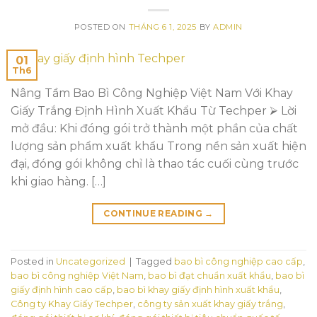
POSTED ON
THÁNG 6 1, 2025
BY
ADMIN
01
Th6
Nâng Tầm Bao Bì Công Nghiệp Việt Nam Với Khay
Giấy Trắng Định Hình Xuất Khẩu Từ Techper ⮚ Lời
mở đầu: Khi đóng gói trở thành một phần của chất
lượng sản phẩm xuất khẩu Trong nền sản xuất hiện
đại, đóng gói không chỉ là thao tác cuối cùng trước
khi giao hàng. […]
CONTINUE READING
→
Posted in
Uncategorized
|
Tagged
bao bì công nghiệp cao cấp
,
bao bì công nghiệp Việt Nam
,
bao bì đạt chuẩn xuất khẩu
,
bao bì
giấy định hình cao cấp
,
bao bì khay giấy định hình xuất khẩu
,
Công ty Khay Giấy Techper
,
công ty sản xuất khay giấy trắng
,