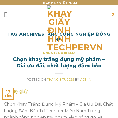
Skip
TECHPER VIỆT NAM
to
0
content
TAG ARCHIVES:
KHU CÔNG NGHIỆP ĐỒNG
NAI
UNCATEGORIZED
Chọn khay trắng đựng mỹ phẩm –
Giá ưu đãi, chất lượng đảm bảo
POSTED ON
THÁNG 8 17, 2025
BY
ADMIN
17
Th8
Chọn Khay Trắng Đựng Mỹ Phẩm – Giá Ưu Đãi, Chất
Lượng Đảm Bảo Từ Techper Miền Nam Trong
ngành công nghiệp mỹ phẩm, việc đóng gói và