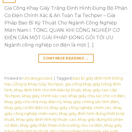
Gia Công Khay Giấy Trắng Định Hình Đựng Bộ Phận
Cơ Điện Chính Xác & An Toàn Tại Techper – Giải
Pháp Bao Bì Kỹ Thuật Cho Ngành Công Nghiệp
Miền Nam I. TỔNG QUAN: KHI CÔNG NGHIỆP CƠ
ĐIỆN CẦN MỘT GIẢI PHÁP ĐÓNG GÓI TỐI ƯU
Ngành công nghiệp cơ điện là một […]
CONTINUE READING
→
Posted in
Uncategorized
|
Tagged
bao bì giấy định hình Đồng
Nai
,
Công ty Khay Giấy Techper
,
gia công khay giấy trắng định
hình
,
khay định hình cho linh kiện kỹ thuật
,
khay giấy cao cấp
Techper
,
khay giấy chính xác cao
,
khay giấy chịu lực cho cơ điện
,
khay giấy cho nhà máy điện tử
,
khay giấy chống sốc tĩnh điện
,
khay giấy cơ khí điện tử
,
khay giấy công nghiệp chính xác
,
khay
giấy công nghiệp miền nam
,
khay giấy định hình đựng thiết bị kỹ
thuật
,
khay giấy định hình kỹ thuật cao
,
khay giấy đựng bộ phận
cơ điện
,
khay giấy thân thiện môi trường cho cơ điện
,
khay giấy
trắng định hình kỹ thuật
,
khu công nghiệp Đồng Nai
,
sản xuất