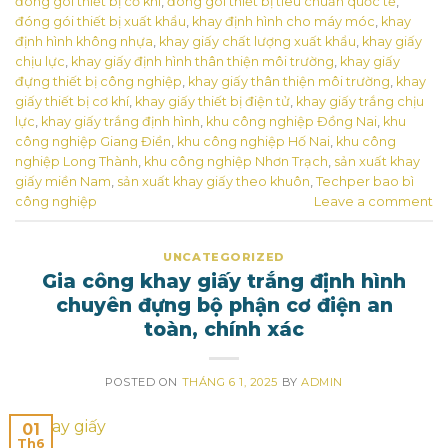
đóng gói thiết bị cơ khí
,
đóng gói thiết bị tiêu chuẩn quốc tế
,
đóng gói thiết bị xuất khẩu
,
khay định hình cho máy móc
,
khay
định hình không nhựa
,
khay giấy chất lượng xuất khẩu
,
khay giấy
chịu lực
,
khay giấy định hình thân thiện môi trường
,
khay giấy
đựng thiết bị công nghiệp
,
khay giấy thân thiện môi trường
,
khay
giấy thiết bị cơ khí
,
khay giấy thiết bị điện tử
,
khay giấy trắng chịu
lực
,
khay giấy trắng định hình
,
khu công nghiệp Đồng Nai
,
khu
công nghiệp Giang Điền
,
khu công nghiệp Hố Nai
,
khu công
nghiệp Long Thành
,
khu công nghiệp Nhơn Trạch
,
sản xuất khay
giấy miền Nam
,
sản xuất khay giấy theo khuôn
,
Techper bao bì
công nghiệp
Leave a comment
UNCATEGORIZED
Gia công khay giấy trắng định hình
chuyên đựng bộ phận cơ điện an
toàn, chính xác
POSTED ON
THÁNG 6 1, 2025
BY
ADMIN
01
Th6