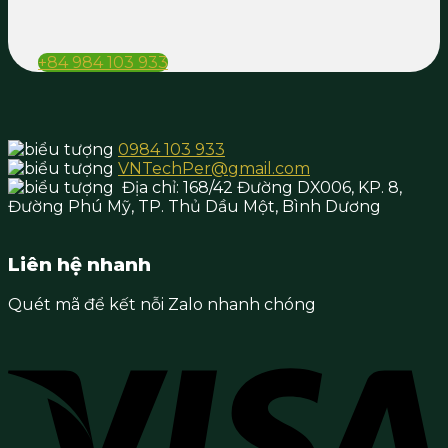
+84 984 103 933
0984 103 933
VNTechPer@gmail.com
Địa chỉ:
168/42 Đường DX006, KP. 8,
Đường Phú Mỹ, TP. Thủ Dầu Một,
Bình Dương
Liên hệ nhanh
Quét mã để kết nỗi Zalo nhanh chóng