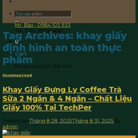
Search
Liên hệ
for:
Mr. Bảo - 0984 103 933
Tel, Zalo, Whatsapp
Tag Archives:
khay giấy
0
định hình an toàn thực
Cart
phẩm
No products in the cart.
Uncategorized
Khay Giấy Đựng Ly Coffee Trà
Sữa 2 Ngăn & 4 Ngăn – Chất Liệu
Giấy 100% Tại TechPer
Posted on
Tháng 8 28, 2025
Tháng 8 31, 2025
by
admin