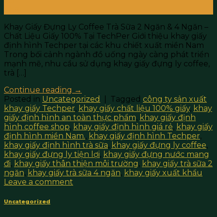
28
Th8
Khay Giấy Đựng Ly Coffee Trà Sữa 2 Ngăn & 4 Ngăn –
Chất Liệu Giấy 100% Tại TechPer Giới thiệu khay giấy
định hình Techper tại các khu chiết xuất miền Nam
Trong bối cảnh ngành đồ uống ngày càng phát triển
mạnh mẽ, nhu cầu sử dụng khay giấy đựng ly coffee,
trà […]
Continue reading
→
Posted in
Uncategorized
|
Tagged
công ty sản xuất
khay giấy Techper
,
khay giấy chất liệu 100% giấy
,
khay
giấy định hình an toàn thực phẩm
,
khay giấy định
hình coffee shop
,
khay giấy định hình giá rẻ
,
khay giấy
định hình miền Nam.
,
khay giấy định hình Techper
,
khay giấy định hình trà sữa
,
khay giấy đựng ly coffee
,
khay giấy đựng ly tiện lợi
,
khay giấy đựng nước mang
đi
,
khay giấy thân thiện môi trường
,
khay giấy trà sữa 2
ngăn
,
khay giấy trà sữa 4 ngăn
,
khay giấy xuất khẩu
Leave a comment
Uncategorized