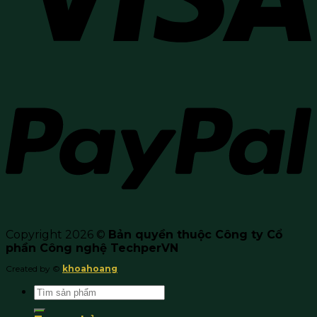
Copyright 2026 ©
Bản quyền thuộc Công ty Cổ
phần Công nghệ TechperVN
Created by ©
khoahoang
Search
for: