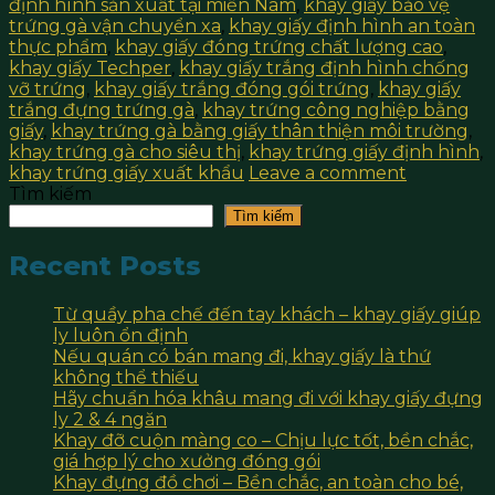
định hình sản xuất tại miền Nam
,
khay giấy bảo vệ
trứng gà vận chuyển xa
,
khay giấy định hình an toàn
thực phẩm
,
khay giấy đóng trứng chất lượng cao
,
khay giấy Techper
,
khay giấy trắng định hình chống
vỡ trứng
,
khay giấy trắng đóng gói trứng
,
khay giấy
trắng đựng trứng gà
,
khay trứng công nghiệp bằng
giấy
,
khay trứng gà bằng giấy thân thiện môi trường
,
khay trứng gà cho siêu thị
,
khay trứng giấy định hình
,
khay trứng giấy xuất khẩu
Leave a comment
Tìm kiếm
Tìm kiếm
Recent Posts
Từ quầy pha chế đến tay khách – khay giấy giúp
ly luôn ổn định
Nếu quán có bán mang đi, khay giấy là thứ
không thể thiếu
Hãy chuẩn hóa khâu mang đi với khay giấy đựng
ly 2 & 4 ngăn
Khay đỡ cuộn màng co – Chịu lực tốt, bền chắc,
giá hợp lý cho xưởng đóng gói
Khay đựng đồ chơi – Bền chắc, an toàn cho bé,