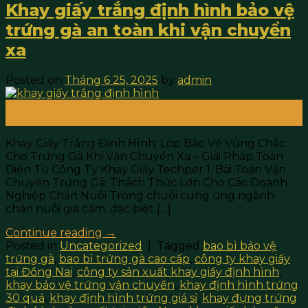
Khay giấy trắng định hình bảo vệ
trứng gà an toàn khi vận chuyển
xa
Posted on
Tháng 6 25, 2025
by
admin
25
Th6
Khay Giấy Trắng Định Hình: Lớp Bảo Vệ Vững Chắc
Cho Trứng Gà Khi Vận Chuyển Xa – Giải Pháp Toàn
Diện Từ Công Ty Khay Giấy Techper 1. Bài Toán Vận
Chuyển Trứng Gà: Thách Thức Lớn Cho Các Doanh
Nghiệp Chăn Nuôi Trong chuỗi cung ứng ngành
chăn nuôi gia cầm, đặc biệt […]
Continue reading
→
Posted in
Uncategorized
|
Tagged
bao bì bảo vệ
trứng gà
,
bao bì trứng gà cao cấp
,
công ty khay giấy
tại Đồng Nai
,
công ty sản xuất khay giấy định hình
,
khay bảo vệ trứng vận chuyển
,
khay định hình trứng
30 quả
,
khay định hình trứng giá sỉ
,
khay đựng trứng