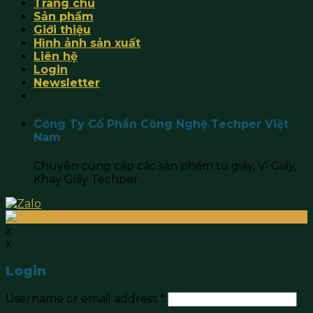
Trang chủ
Sản phẩm
Giới thiệu
Hình ảnh sản xuất
Liên hệ
Login
Newsletter
Công Ty Cổ Phần Công Nghệ Techper Việt
Nam
Chuyên cung cấp các sản phẩm từ giấy, Vỉ Giấy,
Khay Giấy Techper
x
x
Login
Username or email address
*