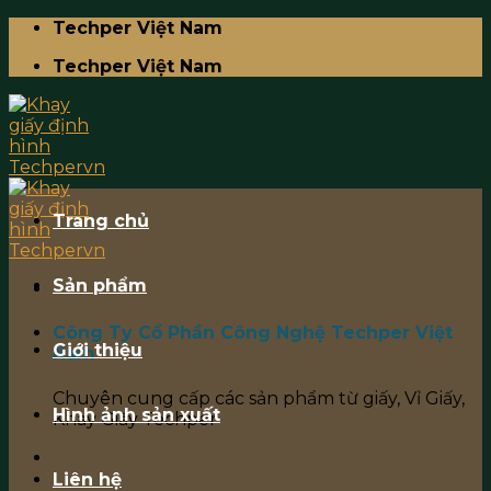
Skip
Techper Việt Nam
to
Techper Việt Nam
content
Trang chủ
Sản phẩm
Công Ty Cổ Phần Công Nghệ Techper Việt
Giới thiệu
Nam
Chuyên cung cấp các sản phẩm từ giấy, Vỉ Giấy,
Hình ảnh sản xuất
Khay Giấy Techper
Liên hệ