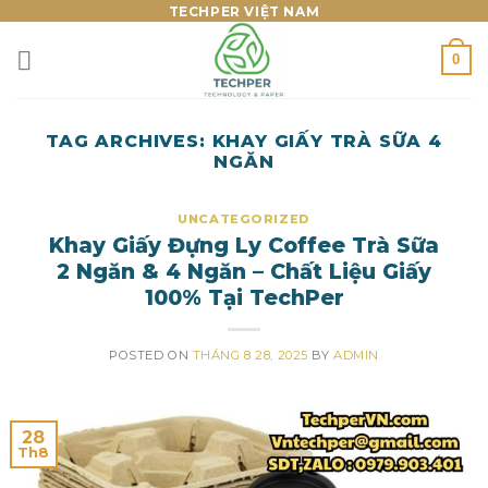
Skip
TECHPER VIỆT NAM
to
0
content
TAG ARCHIVES:
KHAY GIẤY TRÀ SỮA 4
NGĂN
UNCATEGORIZED
Khay Giấy Đựng Ly Coffee Trà Sữa
2 Ngăn & 4 Ngăn – Chất Liệu Giấy
100% Tại TechPer
POSTED ON
THÁNG 8 28, 2025
BY
ADMIN
28
Th8