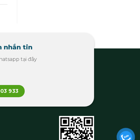
 nhắn tin
atsapp tại đây
103 933