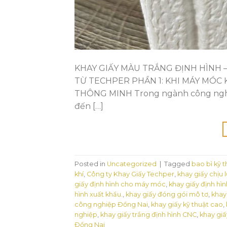
KHAY GIẤY MÀU TRẮNG ĐỊNH HÌNH 
TỪ TECHPER PHẦN 1: KHI MÁY MÓC 
THÔNG MINH Trong ngành công nghiệp 
đến […]
Posted in
Uncategorized
|
Tagged
bao bì kỹ 
khí
,
Công ty Khay Giấy Techper
,
khay giấy chịu 
giấy định hình cho máy móc
,
khay giấy định hì
hình xuất khẩu.
,
khay giấy đóng gói mô tơ
,
khay
công nghiệp Đồng Nai
,
khay giấy kỹ thuật cao
,
nghiệp
,
khay giấy trắng định hình CNC
,
khay giấ
Đồng Nai