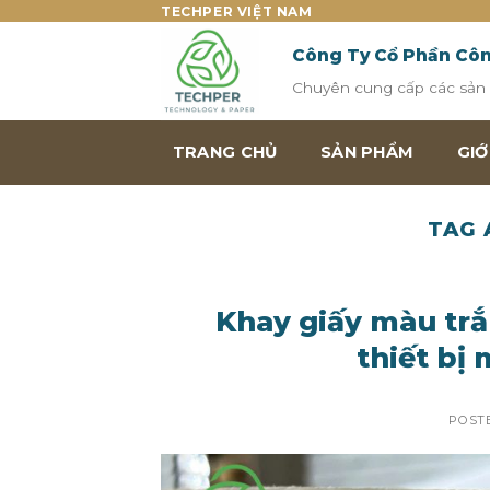
Skip
TECHPER VIỆT NAM
to
Công Ty Cổ Phần Cô
content
Chuyên cung cấp các sản p
TRANG CHỦ
SẢN PHẨM
GIỚ
TAG 
Khay giấy màu tr
thiết bị
POST