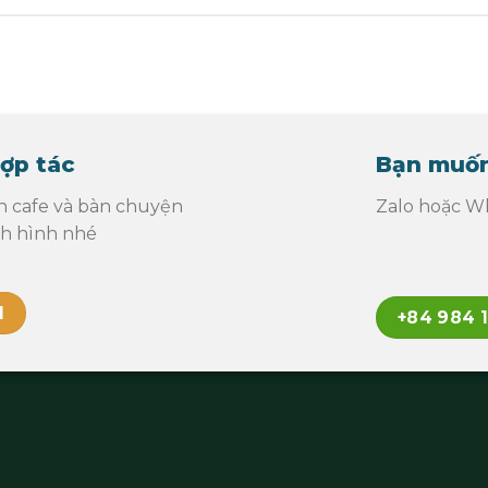
ợp tác
Bạn muốn
n cafe và bàn chuyện
Zalo hoặc Wh
nh hình nhé
l
+84 984 