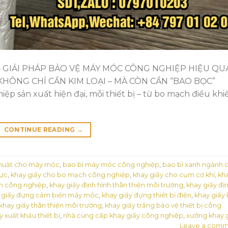
– GIẢI PHÁP BẢO VỆ MÁY MÓC CÔNG NGHIỆP HIỆU QU
KHÔNG CHỈ CẦN KIM LOẠI – MÀ CÒN CẦN “BAO BỌC”
sản xuất hiện đại, mỗi thiết bị – từ bo mạch điều khi
CONTINUE READING
→
thuật cho máy móc
,
bao bì máy móc công nghiệp
,
bao bì xanh ngành 
lực
,
khay giấy cho bo mạch công nghiệp
,
khay giấy cho cụm cơ khí
,
kh
nh công nghiệp
,
khay giấy định hình thân thiện môi trường
,
khay giấy đị
 giấy đựng cảm biến máy móc
,
khay giấy đựng thiết bị điện
,
khay giấy
khay giấy thân thiện môi trường
,
khay giấy trắng bảo vệ thiết bị công
y xuất khẩu thiết bị
,
nhà cung cấp khay giấy công nghiệp
,
xưởng khay 
Leave a comm