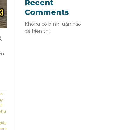
Recent
Comments
Không có bình luận nào
để hiển thị.
Ả
ển
cơ
ay
nh
 khu
giấy
ent