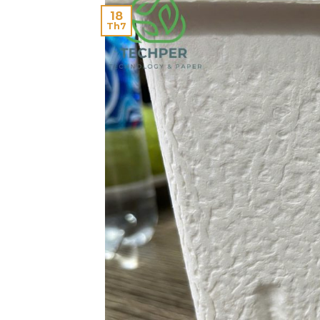
18
Th7