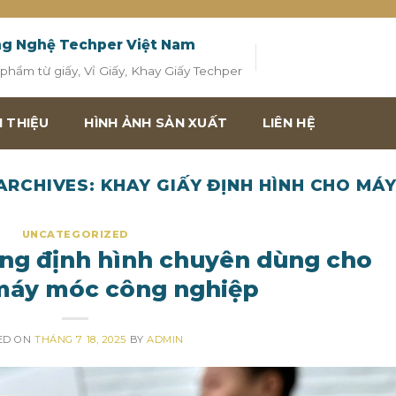
ng Nghệ Techper Việt Nam
hẩm từ giấy, Vỉ Giấy, Khay Giấy Techper
I THIỆU
HÌNH ẢNH SẢN XUẤT
LIÊN HỆ
ARCHIVES:
KHAY GIẤY ĐỊNH HÌNH CHO MÁ
UNCATEGORIZED
ắng định hình chuyên dùng cho
 máy móc công nghiệp
ED ON
THÁNG 7 18, 2025
BY
ADMIN