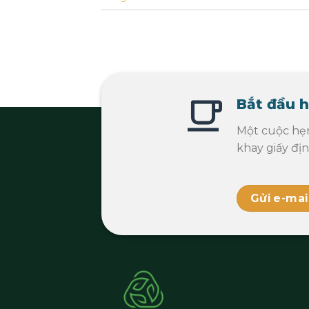
Bắt đầu h
Một cuộc hẹ
khay giấy đị
Gửi e-mai