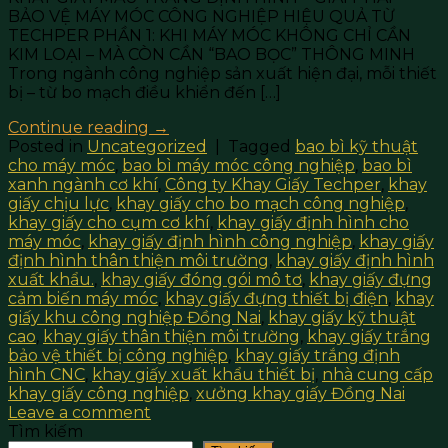
BẢO VỆ MÁY MÓC CÔNG NGHIỆP HIỆU QUẢ TỪ
TECHPER PHẦN 1: KHI MÁY MÓC KHÔNG CHỈ CẦN
KIM LOẠI – MÀ CÒN CẦN “BAO BỌC” THÔNG MINH
Trong ngành công nghiệp sản xuất hiện đại, mỗi thiết
bị – từ bo mạch điều khiển đến […]
Continue reading
→
Posted in
Uncategorized
|
Tagged
bao bì kỹ thuật
cho máy móc
,
bao bì máy móc công nghiệp
,
bao bì
xanh ngành cơ khí
,
Công ty Khay Giấy Techper
,
khay
giấy chịu lực
,
khay giấy cho bo mạch công nghiệp
,
khay giấy cho cụm cơ khí
,
khay giấy định hình cho
máy móc
,
khay giấy định hình công nghiệp
,
khay giấy
định hình thân thiện môi trường
,
khay giấy định hình
xuất khẩu.
,
khay giấy đóng gói mô tơ
,
khay giấy đựng
cảm biến máy móc
,
khay giấy đựng thiết bị điện
,
khay
giấy khu công nghiệp Đồng Nai
,
khay giấy kỹ thuật
cao
,
khay giấy thân thiện môi trường
,
khay giấy trắng
bảo vệ thiết bị công nghiệp
,
khay giấy trắng định
hình CNC
,
khay giấy xuất khẩu thiết bị
,
nhà cung cấp
khay giấy công nghiệp
,
xưởng khay giấy Đồng Nai
Leave a comment
Tìm kiếm