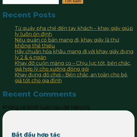
Tìm kiếm
Recent Posts
Từ quầy pha chế đến tay khách – khay giấy giúp
ly luôn ổn định
Nếu quán có bán mang đi, khay giấy là thứ
không thể thiếu
Hãy chuẩn hóa khâu mang đi với khay giấy đựng
ly 2 & 4 ngăn
Khay đỡ cuộn màng co – Chịu lực tốt, bền chắc,
giá hợp lý cho xưởng đóng gói
Khay đựng đồ chơi – Bền chắc, an toàn cho bé,
giá tốt cho gia đình
Recent Comments
Không có bình luận nào để hiển thị.
Bắt đầu hợp tác