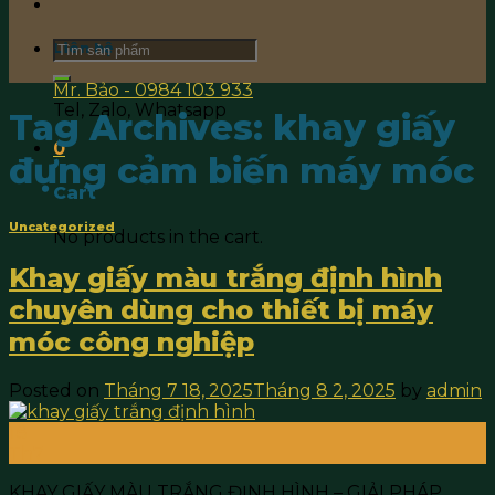
Search
Liên hệ
for:
Mr. Bảo - 0984 103 933
Tel, Zalo, Whatsapp
Tag Archives:
khay giấy
0
đựng cảm biến máy móc
Cart
Uncategorized
No products in the cart.
Khay giấy màu trắng định hình
chuyên dùng cho thiết bị máy
móc công nghiệp
Posted on
Tháng 7 18, 2025
Tháng 8 2, 2025
by
admin
18
Th7
KHAY GIẤY MÀU TRẮNG ĐỊNH HÌNH – GIẢI PHÁP