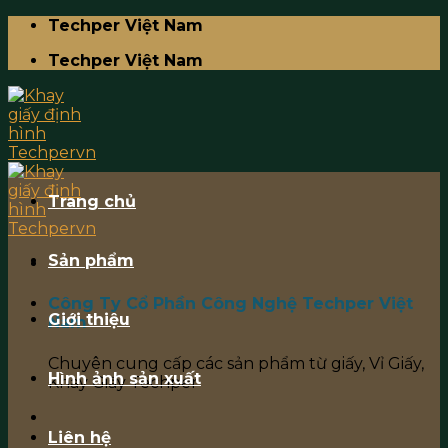
Skip
Techper Việt Nam
to
Techper Việt Nam
content
Trang chủ
Sản phẩm
Công Ty Cổ Phần Công Nghệ Techper Việt
Giới thiệu
Nam
Chuyên cung cấp các sản phẩm từ giấy, Vỉ Giấy,
Hình ảnh sản xuất
Khay Giấy Techper
Liên hệ