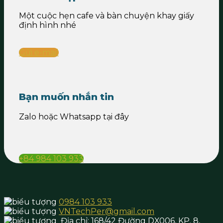
Một cuộc hẹn cafe và bàn chuyện khay giấy
định hình nhé
Gửi e-mail
Bạn muốn nhắn tin
Zalo hoặc Whatsapp tại đây
+84 984 103 933
0984 103 933
VNTechPer@gmail.com
Địa chỉ:
168/42 Đường DX006, KP. 8,