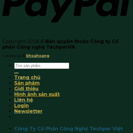
Copyright 2026 ©
Bản quyền thuộc Công ty Cổ
phần Công nghệ TechperVN
Created by ©
khoahoang
Search
for:
Trang chủ
Sản phẩm
Giới thiệu
Hình ảnh sản xuất
Liên hệ
Login
Newsletter
Công Ty Cổ Phần Công Nghệ Techper Việt