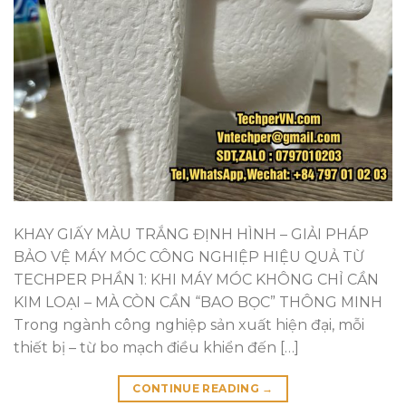
KHAY GIẤY MÀU TRẮNG ĐỊNH HÌNH – GIẢI PHÁP
BẢO VỆ MÁY MÓC CÔNG NGHIỆP HIỆU QUẢ TỪ
TECHPER PHẦN 1: KHI MÁY MÓC KHÔNG CHỈ CẦN
KIM LOẠI – MÀ CÒN CẦN “BAO BỌC” THÔNG MINH
Trong ngành công nghiệp sản xuất hiện đại, mỗi
thiết bị – từ bo mạch điều khiển đến […]
CONTINUE READING
→