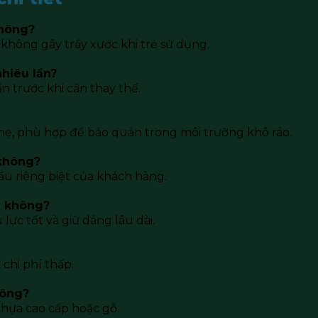
không?
không gây trầy xước khi trẻ sử dụng.
nhiêu lần?
n trước khi cần thay thế.
hẹ, phù hợp để bảo quản trong môi trường khô ráo.
 không?
ầu riêng biệt của khách hàng.
i không?
ực tốt và giữ dáng lâu dài.
 chi phí thấp.
hông?
 nhựa cao cấp hoặc gỗ.