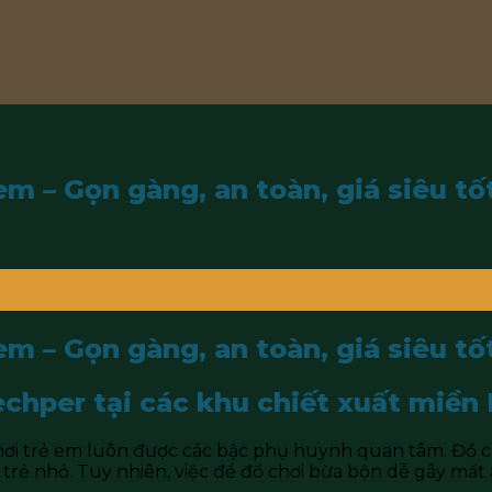
m – Gọn gàng, an toàn, giá siêu tố
m – Gọn gàng, an toàn, giá siêu tố
Techper tại các khu chiết xuất miề
chơi trẻ em luôn được các bậc phụ huynh quan tâm. Đồ ch
 trẻ nhỏ. Tuy nhiên, việc để đồ chơi bừa bộn dễ gây mất 