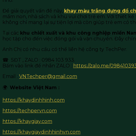
nhỏ.
Để giải quyết vấn đề này,
khay màu trắng đựng đồ ch
mầm non, nhà sách và khu vui chơi trẻ em. Với thiết kế
không chỉ mang lại sự tiện lợi mà còn giúp trẻ em có 
Tại các
khu chiết xuất và khu công nghiệp miền Na
học tập cho đến việc đóng gói và vận chuyển. Đây chín
Anh Chị có nhu cầu có thể liên hệ công ty TechPer.
☎ SĐT , ZALO : 0984 103 933.
Bấm vào link để nhắn ZALO :
https://zalo.me/09841039
Email :
VNTechper@gmail.com
🌍
Website Việt Nam :
https://khaydinhhinh.com
https://techpervn.com
https://khaygiay.com
https://khaygiaydinhhinhvn.com