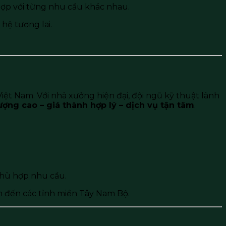
hợp với từng nhu cầu khác nhau.
hệ tương lai.
Việt Nam. Với nhà xưởng hiện đại, đội ngũ kỹ thuật lành
ượng cao – giá thành hợp lý – dịch vụ tận tâm
.
 phù hợp nhu cầu.
h đến các tỉnh miền Tây Nam Bộ.