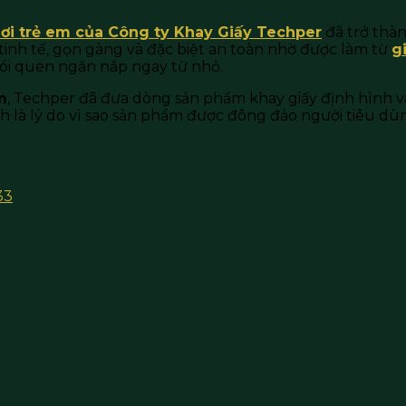
ơi trẻ em của Công ty Khay Giấy Techper
đã trở thàn
 tinh tế, gọn gàng và đặc biệt an toàn nhờ được làm từ
g
thói quen ngăn nắp ngay từ nhỏ.
m
, Techper đã đưa dòng sản phẩm khay giấy định hình và
h là lý do vì sao sản phẩm được đông đảo người tiêu dù
33