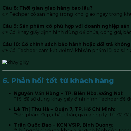
Câu 8: Thời gian giao hàng bao lâu?
👉 Techper có sẵn hàng trong kho, giao ngay trong k
Câu 9: Sản phẩm có phù hợp với doanh nghiệp sản
👉 Có, khay giấy định hình dùng để chứa, đóng gói, b
Câu 10: Có chính sách bảo hành hoặc đổi trả không
👉 Có. Techper cam kết đổi trả khi sản phẩm lỗi do sản 
6. Phản hồi tốt từ khách hàng
Nguyễn Văn Hùng – TP. Biên Hòa, Đồng Nai
:
“Tôi đã sử dụng khay giấy định hình Techper để đự
Lê Thị Thu Hà – Quận 7, TP. Hồ Chí Minh
:
“Sản phẩm đẹp, chắc chắn, giá cả hợp lý. Tôi đã đ
Trần Quốc Bảo – KCN VSIP, Bình Dương
:
“Chúng tôi sử dụng khay giấy định hình của Techper