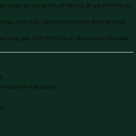
ản phẩm gia dụng nhỏ, đồ điện tử, đồ gia đình khi vận
h học, giảm thiểu rác thải nhựa trong đời sống hàng
chọn khay giấy định hình thay vì các loại khay nhựa đắt
g:
ư nhựa kém chất lượng.
ọc.