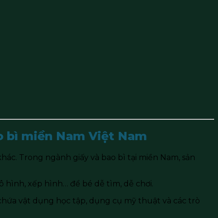
ao bì miền Nam Việt Nam
hác. Trong ngành giấy và bao bì tại miền Nam, sản
ô hình, xếp hình… để bé dễ tìm, dễ chơi.
chứa vật dụng học tập, dụng cụ mỹ thuật và các trò