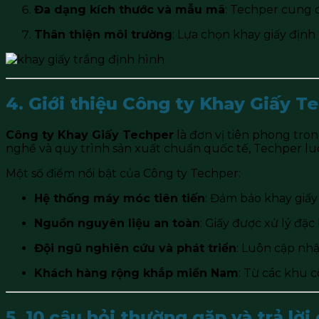
Đa dạng kích thước và mẫu mã
: Techper cung 
Thân thiện môi trường
: Lựa chọn khay giấy định
4. Giới thiệu Công ty Khay Giấy T
Công ty Khay Giấy Techper
là đơn vị tiên phong tron
nghề và quy trình sản xuất chuẩn quốc tế, Techper 
Một số điểm nổi bật của Công ty Techper:
Hệ thống máy móc tiên tiến
: Đảm bảo khay giấy
Nguồn nguyên liệu an toàn
: Giấy được xử lý đặ
Đội ngũ nghiên cứu và phát triển
: Luôn cập nhậ
Khách hàng rộng khắp miền Nam
: Từ các khu 
5. 10 câu hỏi thường gặp và trả lời 