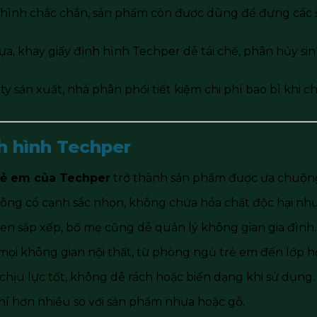
nh hình chắc chắn, sản phẩm còn được dùng để đựng các s
a, khay giấy định hình Techper dễ tái chế, phân hủy sin
 ty sản xuất, nhà phân phối tiết kiệm chi phí bao bì khi 
nh hình Techper
rẻ em của Techper
trở thành sản phẩm được ưa chuộn
không có cạnh sắc nhọn, không chứa hóa chất độc hại nh
uen sắp xếp, bố mẹ cũng dễ quản lý không gian gia đình.
 mọi không gian nội thất, từ phòng ngủ trẻ em đến lớp h
chịu lực tốt, không dễ rách hoặc biến dạng khi sử dụng.
i phí hơn nhiều so với sản phẩm nhựa hoặc gỗ.