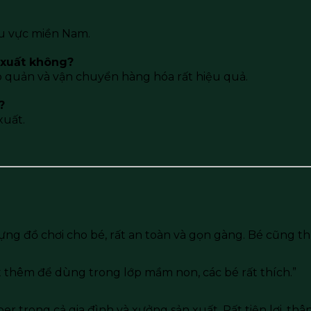
hu vực miền Nam.
 xuất không?
ảo quản và vận chuyển hàng hóa rất hiệu quả.
?
xuất.
ng đồ chơi cho bé, rất an toàn và gọn gàng. Bé cũng thí
ặt thêm để dùng trong lớp mầm non, các bé rất thích.”
 trong cả gia đình và xưởng sản xuất. Rất tiện lợi, thân