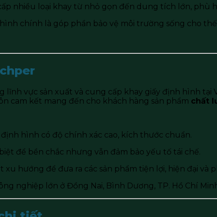
cấp nhiều loại khay từ nhỏ gọn đến dung tích lớn, phù 
 hình chính là góp phần bảo vệ môi trường sống cho thế 
echper
g lĩnh vực sản xuất và cung cấp khay giấy định hình tại 
luôn cam kết mang đến cho khách hàng sản phẩm
chất l
 định hình có độ chính xác cao, kích thước chuẩn.
c biệt để bền chắc nhưng vẫn đảm bảo yếu tố tái chế.
t xu hướng để đưa ra các sản phẩm tiện lợi, hiện đại và
công nghiệp lớn ở Đồng Nai, Bình Dương, TP. Hồ Chí Min
chi tiết