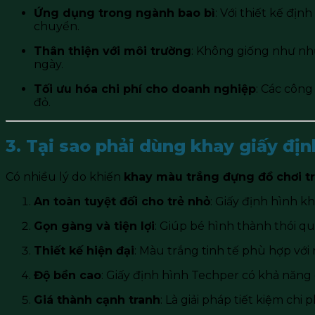
Ứng dụng trong ngành bao bì
: Với thiết kế đị
chuyển.
Thân thiện với môi trường
: Không giống như nhự
ngày.
Tối ưu hóa chi phí cho doanh nghiệp
: Các công
đỏ.
3. Tại sao phải dùng khay giấy đị
Có nhiều lý do khiến
khay màu trắng đựng đồ chơi t
An toàn tuyệt đối cho trẻ nhỏ
: Giấy định hình 
Gọn gàng và tiện lợi
: Giúp bé hình thành thói q
Thiết kế hiện đại
: Màu trắng tinh tế phù hợp với
Độ bền cao
: Giấy định hình Techper có khả năng 
Giá thành cạnh tranh
: Là giải pháp tiết kiệm ch