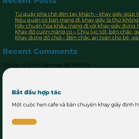
Recent Posts
Từ quầy pha chế đến tay khách – khay giấy giúp l
Nếu quán có bán mang đi, khay giấy là thứ không
Hãy chuẩn hóa khâu mang đi với khay giấy đựng l
Khay đỡ cuộn màng co – Chịu lực tốt, bền chắc, g
Khay đựng đồ chơi – Bền chắc, an toàn cho bé, giá
Recent Comments
Không có bình luận nào để hiển thị.
Bắt đầu hợp tác
Một cuộc hẹn cafe và bàn chuyện khay giấy định 
Gửi e-mail