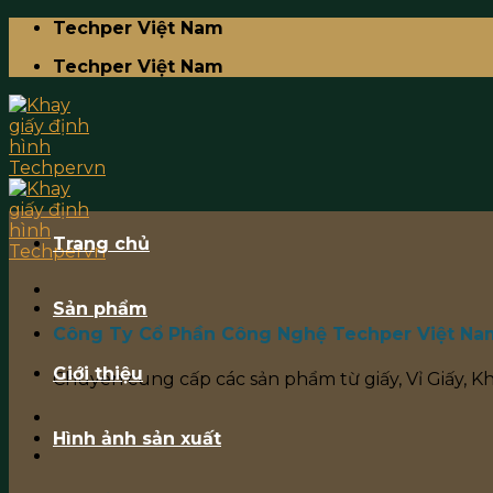
Skip
Techper Việt Nam
to
Techper Việt Nam
content
Trang chủ
Sản phẩm
Công Ty Cổ Phần Công Nghệ Techper Việt Na
Giới thiệu
Chuyên cung cấp các sản phẩm từ giấy, Vỉ Giấy, K
Hình ảnh sản xuất