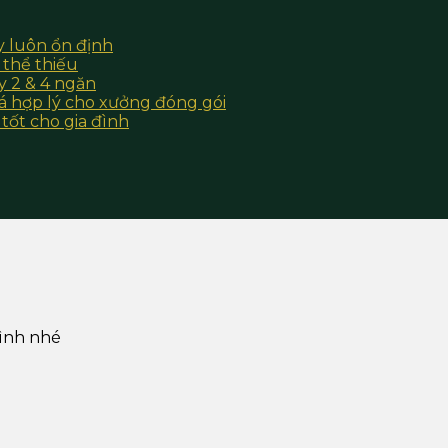
y luôn ổn định
 thể thiếu
y 2 & 4 ngăn
iá hợp lý cho xưởng đóng gói
 tốt cho gia đình
hình nhé