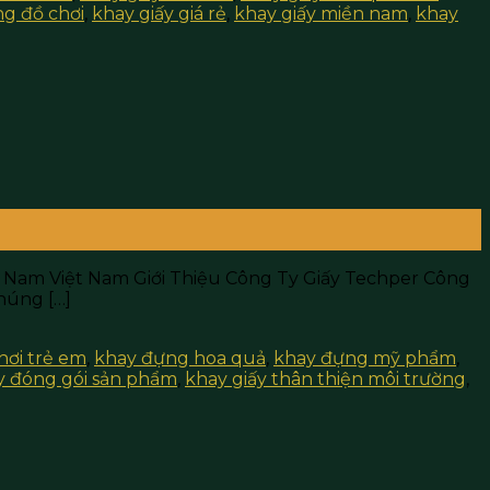
ng đồ chơi
,
khay giấy giá rẻ
,
khay giấy miền nam
,
khay
n Nam Việt Nam Giới Thiệu Công Ty Giấy Techper Công
húng […]
hơi trẻ em
,
khay đựng hoa quả
,
khay đựng mỹ phẩm
,
y đóng gói sản phẩm
,
khay giấy thân thiện môi trường
,