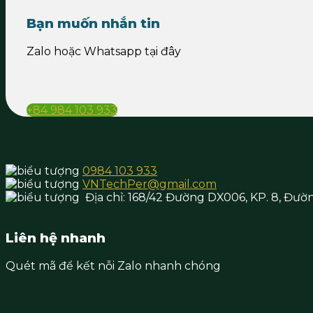
Bạn muốn nhắn tin
Zalo hoặc Whatsapp tại đây
+84 984 103 933
0984 103 933
VNTechPer@gmail.com
Địa chỉ:
168/42 Đường DX006, KP. 8, Đườ
Liên hệ nhanh
Quét mã để kết nỗi Zalo nhanh chóng