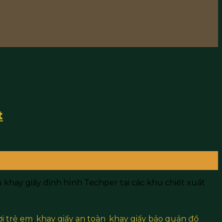
t
u khay giấy định hình Techper tại các khu chiết xuất
i trẻ em
,
khay giấy an toàn
,
khay giấy bảo quản đồ