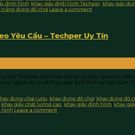
ấy định hình
,
khay giấy định hình Techper
,
khay giấy đự
trắng đựng đồ chơi
Leave a comment
eo Yêu Cầu – Techper Uy Tín
Ty Giấy Techper: Giải Pháp Đóng Gói Hiệu Quả Cho Miề
ong ngành sản xuất khay giấy định hình tại Việt Nam. C
hay đựng chai rượu
,
khay đựng đồ chơi
,
khay đựng đồ c
,
khay giấy chất lượng cao.
,
khay giấy định hình
,
khay giấ
h hình
Leave a comment