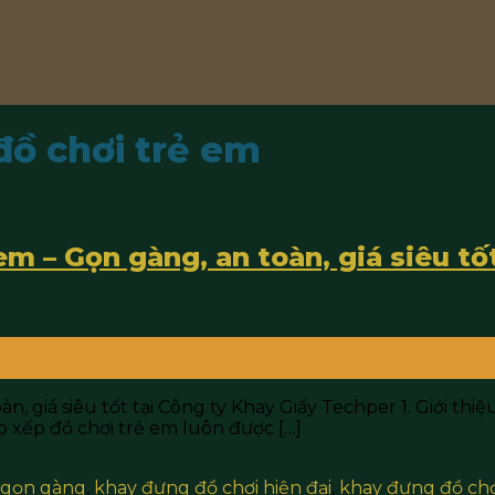
ồ chơi trẻ em
m – Gọn gàng, an toàn, giá siêu tố
 giá siêu tốt tại Công ty Khay Giấy Techper 1. Giới thiệ
p xếp đồ chơi trẻ em luôn được […]
 gọn gàng
,
khay đựng đồ chơi hiện đại
,
khay đựng đồ chơ