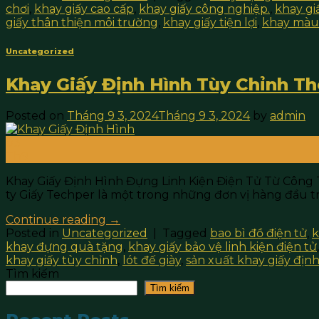
chơi
,
khay giấy cao cấp
,
khay giấy công nghiệp.
,
khay gi
giấy thân thiện môi trường
,
khay giấy tiện lợi
,
khay màu 
Uncategorized
Khay Giấy Định Hình Tùy Chỉnh Th
Posted on
Tháng 9 3, 2024
Tháng 9 3, 2024
by
admin
03
Th9
Khay Giấy Định Hình Đựng Linh Kiện Điện Tử Từ Công 
ty Giấy Techper là một trong những đơn vị hàng đầu tr
Continue reading
→
Posted in
Uncategorized
|
Tagged
bao bì đồ điện tử
,
k
khay đựng quà tặng
,
khay giấy bảo vệ linh kiện điện tử
khay giấy tùy chỉnh
,
lót đế giày
,
sản xuất khay giấy địn
Tìm kiếm
Tìm kiếm