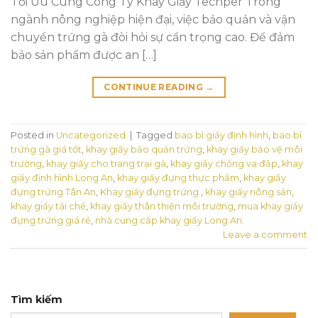
Tối Ưu Cùng Công Ty Khay Giấy Techper Trong
ngành nông nghiệp hiện đại, việc bảo quản và vận
chuyển trứng gà đòi hỏi sự cẩn trọng cao. Để đảm
bảo sản phẩm được an […]
CONTINUE READING
→
Posted in
Uncategorized
|
Tagged
bao bì giấy định hình
,
bao bì
trứng gà giá tốt
,
khay giấy bảo quản trứng
,
khay giấy bảo vệ môi
trường
,
khay giấy cho trang trại gà
,
khay giấy chống va đập
,
khay
giấy định hình Long An
,
khay giấy đựng thực phẩm
,
khay giấy
đựng trứng Tân An
,
Khay giấy đựng trứng.
,
khay giấy nông sản
,
khay giấy tái chế
,
khay giấy thân thiện môi trường
,
mua khay giấy
đựng trứng giá rẻ
,
nhà cung cấp khay giấy Long An.
Leave a comment
Tìm kiếm