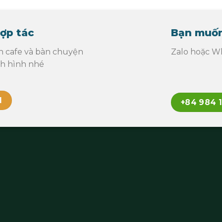
ợp tác
Bạn muốn
n cafe và bàn chuyện
Zalo hoặc Wh
nh hình nhé
l
+84 984 