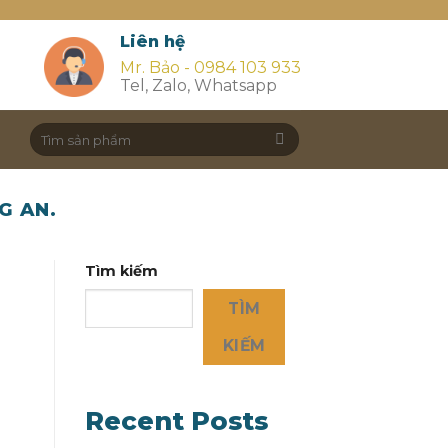
Liên hệ
Mr. Bảo - 0984 103 933
Tel, Zalo, Whatsapp
Search
for:
G AN.
Tìm kiếm
TÌM
KIẾM
Recent Posts