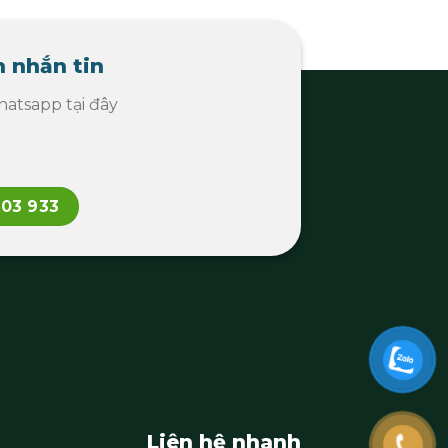
 nhắn tin
atsapp tại đây
103 933
Liên hệ nhanh