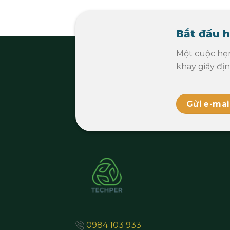
Bắt đầu h
Một cuộc hẹ
khay giấy đị
Gửi e-mai
0984 103 933