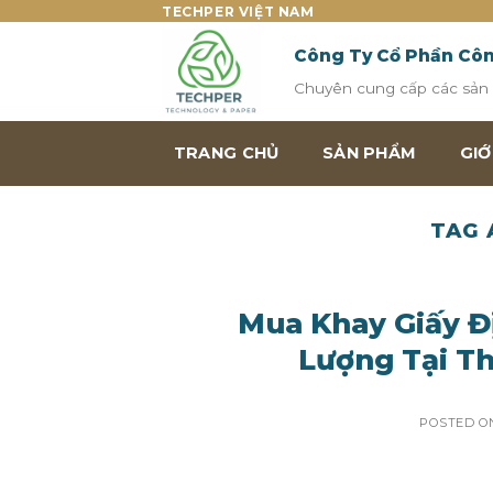
Skip
TECHPER VIỆT NAM
to
Công Ty Cổ Phần Cô
content
Chuyên cung cấp các sản p
TRANG CHỦ
SẢN PHẨM
GIỚ
TAG 
Mua Khay Giấy Đ
Lượng Tại T
POSTED 