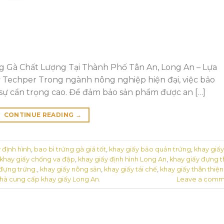
 Gà Chất Lượng Tại Thành Phố Tân An, Long An – Lựa
Techper Trong ngành nông nghiệp hiện đại, việc bảo
 sự cẩn trọng cao. Để đảm bảo sản phẩm được an […]
CONTINUE READING
→
 định hình
,
bao bì trứng gà giá tốt
,
khay giấy bảo quản trứng
,
khay giấy
khay giấy chống va đập
,
khay giấy định hình Long An
,
khay giấy đựng 
đựng trứng.
,
khay giấy nông sản
,
khay giấy tái chế
,
khay giấy thân thiện
hà cung cấp khay giấy Long An.
Leave a comm