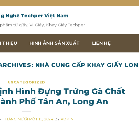
ng Nghệ Techper Việt Nam
hẩm từ giấy, Vỉ Giấy, Khay Giấy Techper
I THIỆU
HÌNH ẢNH SẢN XUẤT
LIÊN HỆ
ARCHIVES:
NHÀ CUNG CẤP KHAY GIẤY LON
UNCATEGORIZED
ịnh Hình Đựng Trứng Gà Chất
hành Phố Tân An, Long An
ON
THÁNG MƯỜI MỘT 15, 2024
BY
ADMIN