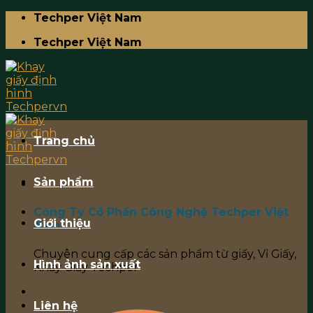
Skip
Techper Việt Nam
to
Techper Việt Nam
content
Trang chủ
Sản phẩm
Công Ty Cổ Phần Công Nghệ Techper Việt
Giới thiệu
Nam
Chuyên cung cấp các sản phẩm từ giấy, Vỉ Giấy,
Hình ảnh sản xuất
Khay Giấy Techper
Liên hệ