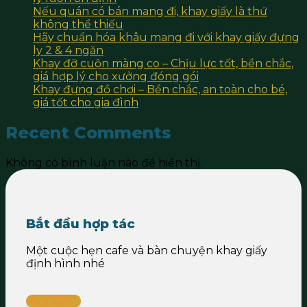
Nếu quán có bán mang đi, khay giấy là thứ
không thể thiếu
Hãy chuẩn hóa khâu mang đi với khay giấy đựng
ly 2 & 4 ngăn
Khay đỡ cuộn màng co – Chịu lực tốt, bền chắc,
giá hợp lý cho xưởng đóng gói
Khay đựng đồ chơi – Bền chắc, an toàn cho bé,
giá tốt cho gia đình
Recent Comments
Không có bình luận nào để hiển thị.
Bắt đầu hợp tác
Một cuộc hẹn cafe và bàn chuyện khay giấy
định hình nhé
Gửi e-mail