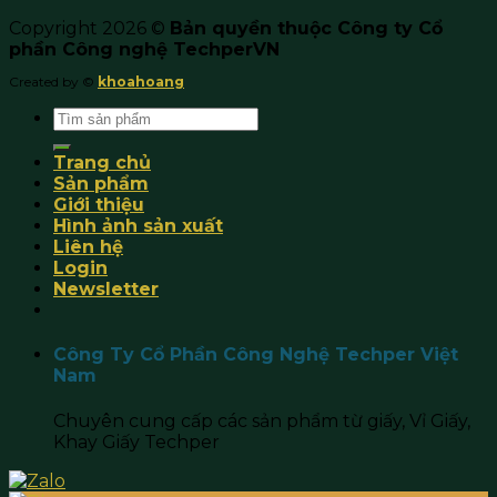
Copyright 2026 ©
Bản quyền thuộc Công ty Cổ
phần Công nghệ TechperVN
Created by ©
khoahoang
Search
for:
Trang chủ
Sản phẩm
Giới thiệu
Hình ảnh sản xuất
Liên hệ
Login
Newsletter
Công Ty Cổ Phần Công Nghệ Techper Việt
Nam
Chuyên cung cấp các sản phẩm từ giấy, Vỉ Giấy,
Khay Giấy Techper