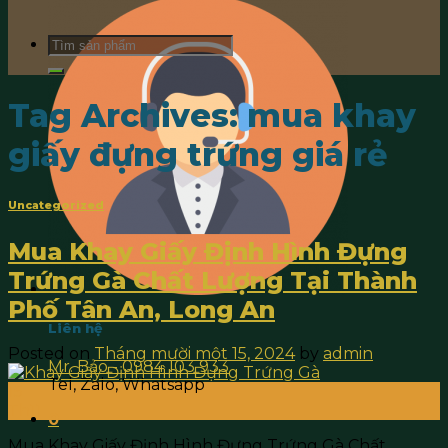
Search
for:
Tag Archives:
mua khay
giấy đựng trứng giá rẻ
Uncategorized
Mua Khay Giấy Định Hình Đựng
Trứng Gà Chất Lượng Tại Thành
Phố Tân An, Long An
Liên hệ
Posted on
Tháng mười một 15, 2024
by
admin
Mr. Bảo - 0984 103 933
Tel, Zalo, Whatsapp
15
Th11
0
Mua Khay Giấy Định Hình Đựng Trứng Gà Chất