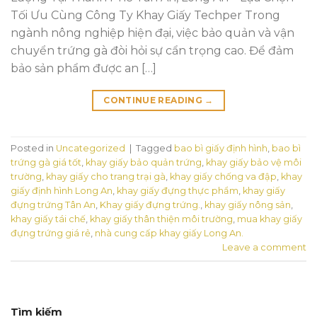
Tối Ưu Cùng Công Ty Khay Giấy Techper Trong
ngành nông nghiệp hiện đại, việc bảo quản và vận
chuyển trứng gà đòi hỏi sự cẩn trọng cao. Để đảm
bảo sản phẩm được an […]
CONTINUE READING
→
Posted in
Uncategorized
|
Tagged
bao bì giấy định hình
,
bao bì
trứng gà giá tốt
,
khay giấy bảo quản trứng
,
khay giấy bảo vệ môi
trường
,
khay giấy cho trang trại gà
,
khay giấy chống va đập
,
khay
giấy định hình Long An
,
khay giấy đựng thực phẩm
,
khay giấy
đựng trứng Tân An
,
Khay giấy đựng trứng.
,
khay giấy nông sản
,
khay giấy tái chế
,
khay giấy thân thiện môi trường
,
mua khay giấy
đựng trứng giá rẻ
,
nhà cung cấp khay giấy Long An.
Leave a comment
Tìm kiếm