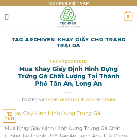
Skip
TECHPER VIỆT NAM
to
0
content
TAG ARCHIVES:
KHAY GIẤY CHO TRANG
TRẠI GÀ
UNCATEGORIZED
Mua Khay Giấy Định Hình Đựng
Trứng Gà Chất Lượng Tại Thành
Phố Tân An, Long An
POSTED ON
THÁNG MƯỜI MỘT 15, 2024
BY
ADMIN
15
Th11
Mua Khay Giấy Định Hình Đựng Trứng Gà Chất
Lượng Tại Thành Phố Tân An, Long An – Lựa Chọn