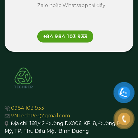
Zalo hoặc Whatsapp tại đây
+84 984 103 933
0984 103 933
VNTechPer@gmail.com
Địa chỉ:
168/42 Đường DX006, KP. 8, Đường Phú
Mỹ, TP. Thủ Dầu Một,
Bình Dương